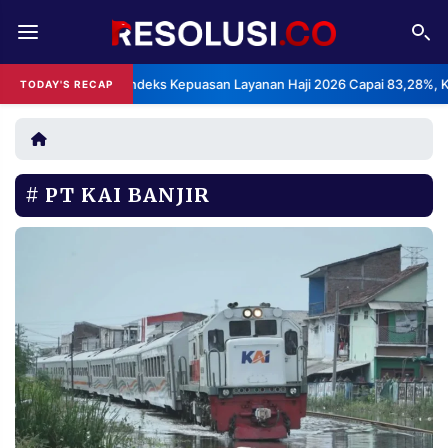
REDAKSI
TENTANG
BPS: Indeks Kepuasan Layanan Haji 2026 Capai 83,28%, Kategor
TODAY'S RECAP
•
RESOLUSI
IKLAN
TV
PT KAI BANJIR
RUBRIKASI
EDITORIAL
AKSARA
FINANSIA
PERSONA
DAERAH
NASIONAL
MANCA
SPORT
INFORMASI
PRIVACY
BERITA