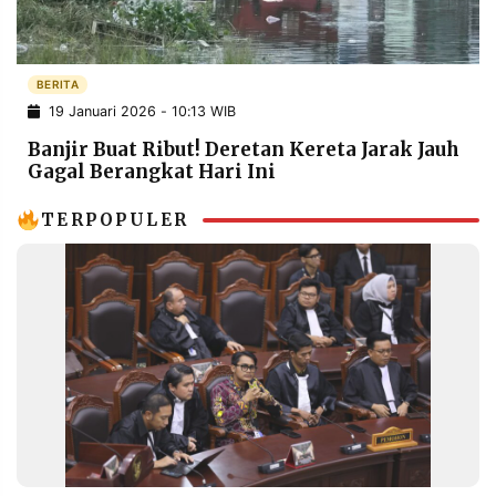
POLICY
WARGA
INFORMASI
KIRIM
IKLAN
TULISAN
BERITA
19 Januari 2026 - 10:13 WIB
PENGADUAN
TERM
OF
Banjir Buat Ribut! Deretan Kereta Jarak Jauh
SERVICE
Gagal Berangkat Hari Ini
TERPOPULER
IKUTI
KAMI
©
PT.
RESOLUSI