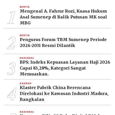
MEDIA
1
PRAMUDITA
BERITA
Mengenal A. Fahrur Rozi, Kuasa Hukum
Asal Sumenep di Balik Putusan MK soal
MBG
©
Resolusi.co
2
-
BERITA
2026
Pengurus Forum TBM Sumenep Periode
2026-2031 Resmi Dilantik
PT.
RESOLUSI
MEDIA
3
PRAMUDITA
NASIONAL
BPS: Indeks Kepuasan Layanan Haji 2026
Capai 83,28%, Kategori Sangat
Memuaskan.
4
DAERAH
Klaster Pabrik China Berencana
Direlokasi ke Kawasan Industri Madura,
Bangkalan
NASIONAL