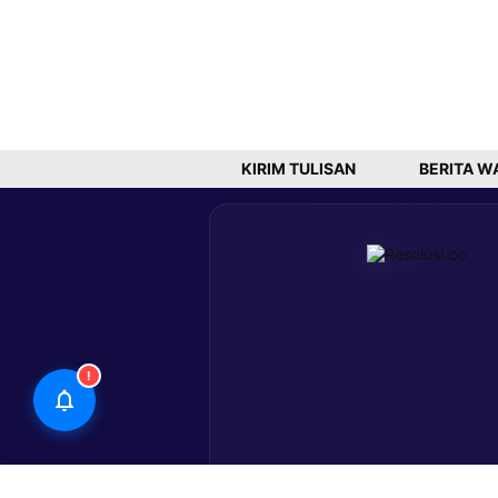
KIRIM TULISAN
BERITA W
!