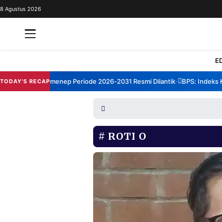
8 Agustus 2026
REDAKSI
TENTANG
RESOLUSI
IKLAN
E
TV
orum TBM Sumenep Periode 2026-2031 Resmi Dilantik
BPS: Indeks Kep
TODAY'S RECAP
•
RUBRIKASI
EDITORIAL
AKSARA
FINANSIA
PERSONA
ROTI O
DAERAH
NASIONAL
MANCA
SPORT
INFORMASI
PRIVACY
BERITA