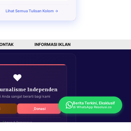
Lihat Semua Tulisan Kolom →
ONTAK
INFORMASI IKLAN
❤️
Jurnalisme Independen
i Anda sangat berarti bagi kami
Berita Terkini, Eksklusif
di WhatsApp Resolusi.co
i
Donasi
Aman & Terpercaya