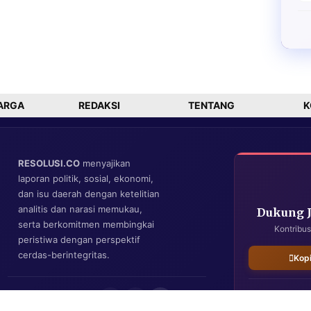
ARGA
REDAKSI
TENTANG
K
RESOLUSI.CO
menyajikan
laporan politik, sosial, ekonomi,
dan isu daerah dengan ketelitian
analitis dan narasi memukau,
Dukung 
serta berkomitmen membingkai
Kontribus
peristiwa dengan perspektif
cerdas-berintegritas.
Kop
IKUTI KAMI