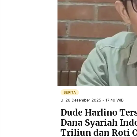
POLICY
WARGA
INFORMASI
KIRIM
IKLAN
TULISAN
PENGADUAN
TERM
OF
SERVICE
IKUTI
KAMI
BERITA
26 Desember 2025 - 17:49 WIB
Dude Harlino Ters
Dana Syariah Ind
©
Triliun dan Roti 
PT.
RESOLUSI