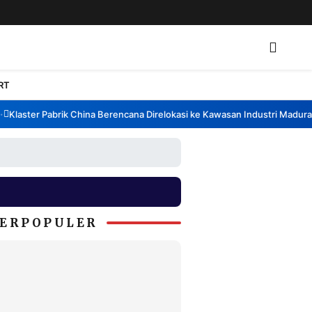
RT
laster Pabrik China Berencana Direlokasi ke Kawasan Industri Madura, B
ERPOPULER