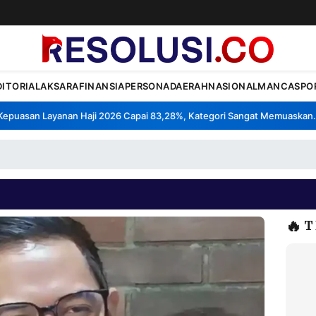
DITORIAL
AKSARA
FINANSIA
PERSONA
DAERAH
NASIONAL
MANCA
SPO
uasan Layanan Haji 2026 Capai 83,28%, Kategori Sangat Memuaskan.
K
•
🔥
T