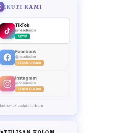
IKUTI KAMI
TikTok
@resolusico
AKTIF
Facebook
@resolusico
SEGERA HADIR
Instagram
@resolusico
SEGERA HADIR
Ikuti untuk update terbaru
️
TULISAN KOLOM