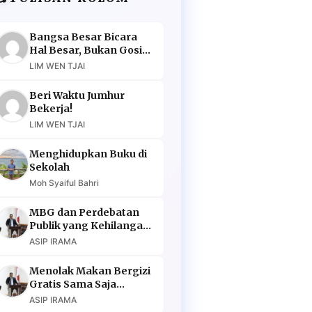
Bangsa Besar Bicara
Hal Besar, Bukan Gosip
Murahan
LIM WEN TJAI
Beri Waktu Jumhur
Bekerja!
LIM WEN TJAI
Menghidupkan Buku di
Sekolah
Moh Syaiful Bahri
MBG dan Perdebatan
Publik yang Kehilangan
Argumen
ASIP IRAMA
Menolak Makan Bergizi
Gratis Sama Saja
Menolak Masa Depan
ASIP IRAMA