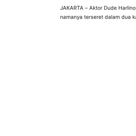
MEDIA
PRAMUDITA
JAKARTA – Aktor Dude Harlino 
namanya terseret dalam dua k
©
Resolusi.co
-
2026
PT.
RESOLUSI
MEDIA
PRAMUDITA