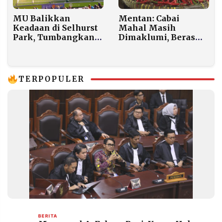
MU Balikkan
Mentan: Cabai
Keadaan di Selhurst
Mahal Masih
Park, Tumbangkan
Dimaklumi, Beras
Crystal Palace 2-1
dan Telur Wajib
Terjangkau
TERPOPULER
BERITA