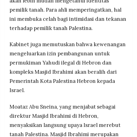
akan lebih mudah mengetahui identitas
MEDIA
PRAMUDITA
pemilik tanah. Para ahli memperingatkan, hal
ini membuka celah bagi intimidasi dan tekanan
terhadap pemilik tanah Palestina.
©
Resolusi.co
-
Kabinet juga memutuskan bahwa kewenangan
2026
mengeluarkan izin pembangunan untuk
PT.
RESOLUSI
permukiman Yahudi ilegal di Hebron dan
MEDIA
PRAMUDITA
kompleks Masjid Ibrahimi akan beralih dari
Pemerintah Kota Palestina Hebron kepada
Israel.
Moataz Abu Sneina, yang menjabat sebagai
direktur Masjid Ibrahimi di Hebron,
menyaksikan langsung upaya Israel merebut
tanah Palestina. Masjid Ibrahimi merupakan