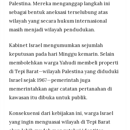
Palestina. Mereka menganggap langkah ini
POLICY
WARGA
sebagai bentuk aneksasi terselubung atas
INFORMASI
KIRIM
IKLAN
TULISAN
wilayah yang secara hukum internasional
masih menjadi wilayah pendudukan.
PENGADUAN
TERM
OF
SERVICE
Kabinet Israel mengumumkan sejumlah
keputusan pada hari Minggu kemarin. Selain
membolehkan warga Yahudi membeli properti
IKUTI
KAMI
di Tepi Barat—wilayah Palestina yang diduduki
Israel sejak 1967—pemerintah juga
memerintahkan agar catatan pertanahan di
kawasan itu dibuka untuk publik.
Konsekuensi dari kebijakan ini, warga Israel
yang ingin menguasai wilayah di Tepi Barat
©
PT.
RESOLUSI