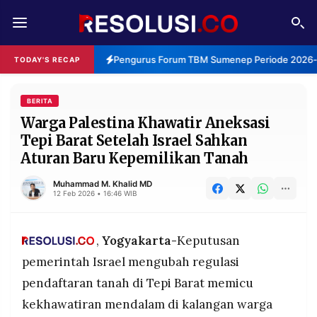
REDAKSI
TENTANG
Pengurus Forum TBM Sumenep Periode 2026-20
TODAY'S RECAP
RESOLUSI
IKLAN
TV
BERITA
Warga Palestina Khawatir Aneksasi
Tepi Barat Setelah Israel Sahkan
RUBRIKASI
Aturan Baru Kepemilikan Tanah
EDITORIAL
AKSARA
Muhammad M. Khalid MD
FINANSIA
PERSONA
12 Feb 2026 • 16:46 WIB
DAERAH
NASIONAL
,
Yogyakarta-
Keputusan
MANCA
SPORT
pemerintah Israel mengubah regulasi
pendaftaran tanah di Tepi Barat memicu
INFORMASI
kekhawatiran mendalam di kalangan warga
PRIVACY
BERITA