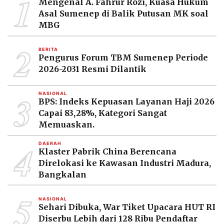
1
Mengenal A. Fahrur Rozi, Kuasa Hukum
Asal Sumenep di Balik Putusan MK soal
MBG
2
BERITA
Pengurus Forum TBM Sumenep Periode
2026-2031 Resmi Dilantik
3
NASIONAL
BPS: Indeks Kepuasan Layanan Haji 2026
Capai 83,28%, Kategori Sangat
Memuaskan.
4
DAERAH
Klaster Pabrik China Berencana
Direlokasi ke Kawasan Industri Madura,
Bangkalan
5
NASIONAL
Sehari Dibuka, War Tiket Upacara HUT RI
Diserbu Lebih dari 128 Ribu Pendaftar