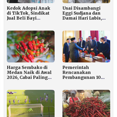
Kedok Adopsi Anak
Usai Disambangi
di TikTok, Sindikat
Eggi Sudjana dan
Jual Beli Bayi
Damai Hari Lubis,
Beroperasi Lintas
Jokowi Desak Polisi
Kota
Terapkan
Restorative Justice
Harga Sembako di
Pemerintah
Medan Naik di Awal
Rencanakan
2026, Cabai Paling
Pembangunan 10
Signifikan
Kampus Kedokteran
dan STEM dengan
Standar
Internasional