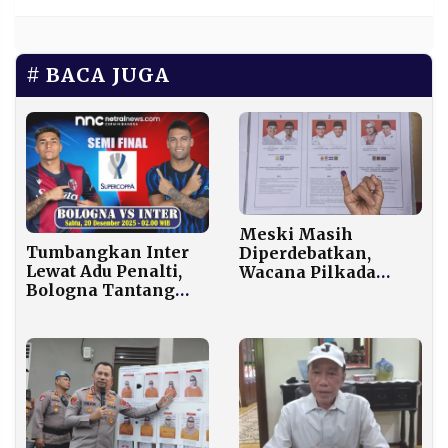
BACA JUGA
Meski Masih
Tumbangkan Inter
Diperdebatkan,
Lewat Adu Penalti,
Wacana Pilkada
Bologna Tantang
Lewat DPRD
Napoli di Final Piala
Berdasarkan
Super Italia 2025
Konstitusi