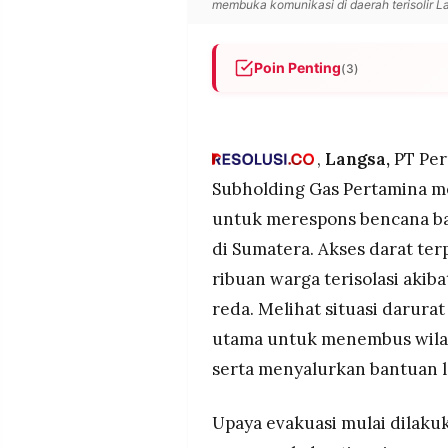
membuka komunikasi di daerah terisolir 
MEDIA
PRAMUDITA
Poin Penting
(3)
PGN menggunakan jalur laut 
©
Resolusi.co
Pangkalan Susu akibat banjir,
-
2026
logistik penting.
,
Langsa,
PT Per
Tim gabungan berhasil meng
Subholding Gas Pertamina m
PT.
komunikasi satelit untuk memu
RESOLUSI
MEDIA
untuk merespons bencana ba
koordinasi di lapangan kembal
PRAMUDITA
di Sumatera. Akses darat te
PGN berkolaborasi dengan ber
Pertagas, PGNCom, nelayan, 
ribuan warga terisolasi akib
operasi dan percepatan pemul
reda. Melihat situasi darurat
utama untuk menembus wila
serta menyalurkan bantuan lo
Upaya evakuasi mulai dilakuk