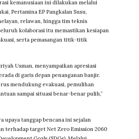
si kemanusiaan ini dilakukan melalui
kai, Pertamina EP Pangkalan Susu,
nelayan, relawan, hingga tim teknis
eluruh kolaborasi itu memastikan kesiapan
kuasi, serta pemasangan titik-titik
jriyah Usman, menyampaikan apresiasi
erada di garis depan penanganan banjir.
erus mendukung evakuasi, pemulihan
antuan sampai situasi benar-benar pulih,”
 upaya tanggap bencana ini sejalan
 terhadap target Net Zero Emission 2060
Development Goals (SDGs). Melalui