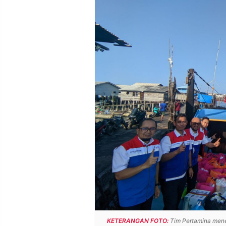
POLICY
WARGA
INFORMASI
KIRIM
IKLAN
TULISAN
PENGADUAN
TERM
OF
SERVICE
IKUTI
KAMI
©
PT.
KETERANGAN FOTO:
Tim Pertamina menemp
RESOLUSI