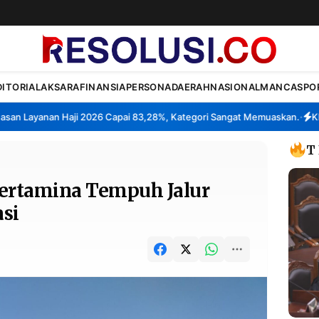
DITORIAL
AKSARA
FINANSIA
PERSONA
DAERAH
NASIONAL
MANCA
SPO
Layanan Haji 2026 Capai 83,28%, Kategori Sangat Memuaskan.
Klaste
•
T
Pertamina Tempuh Jalur
si