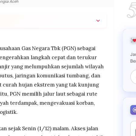
Langsa Aceh
untuk menembus wilayah terisolasi di Langsa dan
 sekaligus melakukan evakuasi dan distribusi
usahaan Gas Negara Tbk (PGN) sebagai
evakuasi 35 orang serta memasang perangkat
Ja
engerahkan langkah cepat dan terukur
lihkan jaringan di area blank spot sehingga
Be
njir yang melumpuhkan sejumlah wilayah
i berjalan.
rputus, jaringan komunikasi tumbang, dan
bagai instansi seperti Bea Cukai, Pertamina EP,
dan relawan lokal untuk memastikan keselamatan
at curah hujan ekstrem yang tak kunjung
ihan kondisi.
 itu, PGN memilih jalur laut sebagai rute
yah terdampak, mengevakuasi korban,
gistik.
an sejak Senin (1/12) malam. Akses jalan