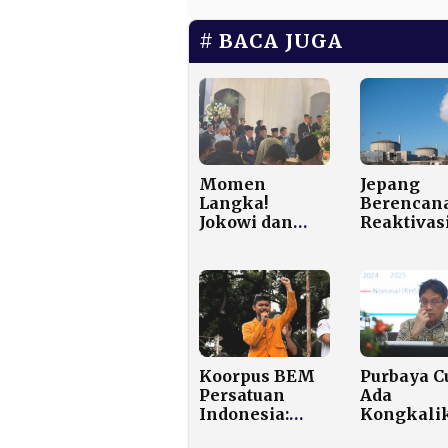
BACA JUGA
Momen
Jepang
Langka!
Berencan
Jokowi dan
Reaktivas
Prabowo
PLTN
Kompak Jadi
Kashiwaz
Saksi Nikah
Kariwa,
Sespri di TMII,
Fasilitas
Puluhan
Nuklir
Menteri Hadir
Terbesar d
Dunia
Koorpus BEM
Purbaya C
Persatuan
Ada
Indonesia:
Kongkali
Jangan Setop
Oknum Be