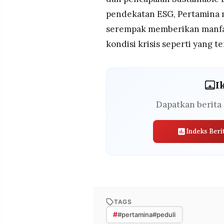
pendekatan ESG, Pertamina m
serempak memberikan manfa
kondisi krisis seperti yang te
I
Dapatkan berita 
Indeks Beri
TAGS
#
#pertamina#peduli