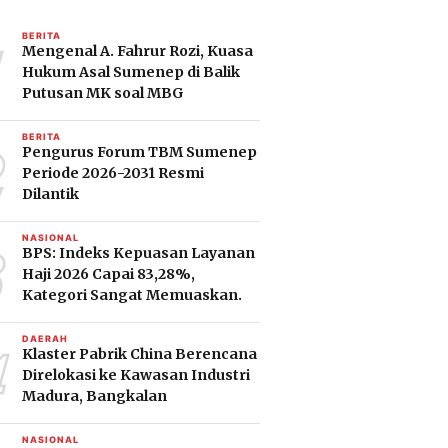
1
BERITA
Mengenal A. Fahrur Rozi, Kuasa
Hukum Asal Sumenep di Balik
Putusan MK soal MBG
2
BERITA
Pengurus Forum TBM Sumenep
Periode 2026-2031 Resmi
Dilantik
3
NASIONAL
BPS: Indeks Kepuasan Layanan
Haji 2026 Capai 83,28%,
Kategori Sangat Memuaskan.
4
DAERAH
Klaster Pabrik China Berencana
Direlokasi ke Kawasan Industri
Madura, Bangkalan
NASIONAL