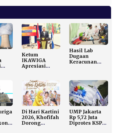
Hasil Lab
Ketum
Dugaan
a
IKAWIGA
Keracunan
i
Apresiasi
MBG
Langkah Cepat
Mojokerto
aki-
Presiden
Dijadwalkan
Prabowo
Keluar Hari ini
Tangani Banjir
Aceh-
i
Sumatera
uriga
Di Hari Kartini
UMP Jakarta
2026, Khofifah
Rp 5,72 Juta
kong
Dorong
Diprotes KSPI,
a
Kolaborasi
Buruh Nilai