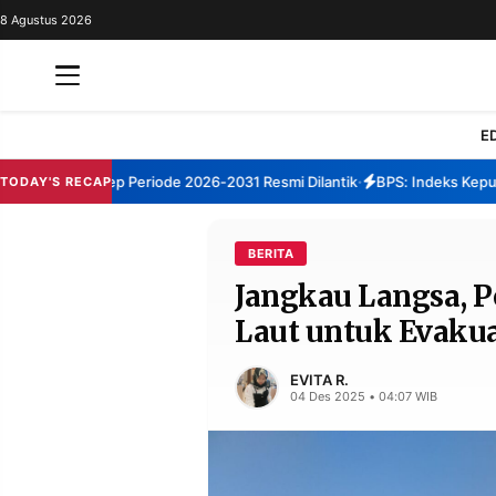
8 Agustus 2026
REDAKSI
TENTANG
RESOLUSI
IKLAN
E
TV
BM Sumenep Periode 2026-2031 Resmi Dilantik
BPS: Indeks Kepuasan 
TODAY'S RECAP
•
RUBRIKASI
EDITORIAL
AKSARA
BERITA
Jangkau Langsa, 
FINANSIA
PERSONA
Laut untuk Evakua
DAERAH
NASIONAL
MANCA
SPORT
EVITA R.
04 Des 2025 • 04:07 WIB
INFORMASI
PRIVACY
BERITA