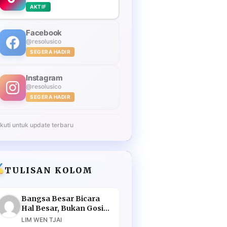
AKTIF
Facebook
@resolusico
SEGERA HADIR
Instagram
@resolusico
SEGERA HADIR
Ikuti untuk update terbaru
TULISAN KOLOM
Bangsa Besar Bicara
Hal Besar, Bukan Gosip
Murahan
LIM WEN TJAI