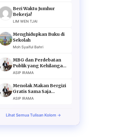
Beri Waktu Jumhur
Bekerja!
LIM WEN TJAI
Menghidupkan Buku di
Sekolah
Moh Syaiful Bahri
MBG dan Perdebatan
Publik yang Kehilangan
Argumen
ASIP IRAMA
Menolak Makan Bergizi
Gratis Sama Saja
Menolak Masa Depan
ASIP IRAMA
Lihat Semua Tulisan Kolom →