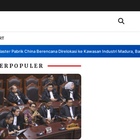
RT
r Pabrik China Berencana Direlokasi ke Kawasan Industri Madura, Bangka
ERPOPULER