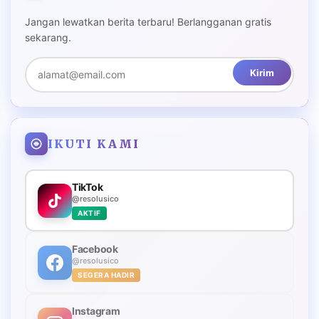
Jangan lewatkan berita terbaru! Berlangganan gratis
sekarang.
Kirim
IKUTI KAMI
TikTok
@resolusico
AKTIF
Facebook
@resolusico
SEGERA HADIR
Instagram