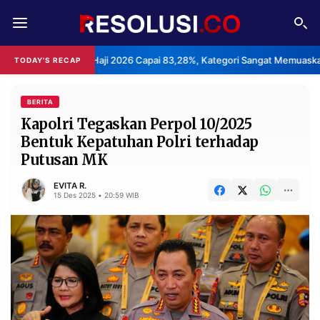
REDAKSI
TENTANG
yanan Haji 2026 Capai 83,28%, Kategori Sangat Memuaskan.
K
TODAY'S RECAP
•
RESOLUSI
IKLAN
TV
BERITA
Kapolri Tegaskan Perpol 10/2025
Bentuk Kepatuhan Polri terhadap
RUBRIKASI
Putusan MK
EDITORIAL
AKSARA
EVITA R.
FINANSIA
PERSONA
15 Des 2025 • 20:59 WIB
DAERAH
NASIONAL
MANCA
SPORT
INFORMASI
PRIVACY
BERITA