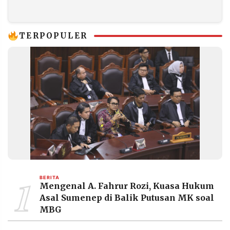
Perusahaan Tur
Perjuangan di
Pontang-panting
Tengah Krisis Iklim
TERPOPULER
1
BERITA
Mengenal A. Fahrur Rozi, Kuasa Hukum
Asal Sumenep di Balik Putusan MK soal
MBG