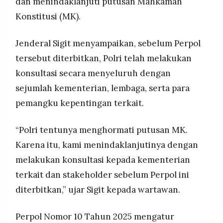
dan menindaklanjuti putusan Mahkamah
serta berpeluang dimasukkan dalam revisi
MEDIA
PRAMUDITA
Konstitusi (MK).
Undang-Undang Polri, dengan ketentuan tidak
berlaku surut.
Jenderal Sigit menyampaikan, sebelum Perpol
Polri memastikan penugasan anggota di
©
kementerian dan lembaga negara memiliki dasar
tersebut diterbitkan, Polri telah melakukan
Resolusi.co
hukum jelas, merujuk UU Polri, UU ASN, serta PP
-
konsultasi secara menyeluruh dengan
2026
Manajemen PNS, dan diterapkan pada sejumlah
kementerian, lembaga, dan komisi strategis
sejumlah kementerian, lembaga, serta para
PT.
negara.
RESOLUSI
pemangku kepentingan terkait.
MEDIA
PRAMUDITA
“Polri tentunya menghormati putusan MK.
Karena itu, kami menindaklanjutinya dengan
melakukan konsultasi kepada kementerian
terkait dan stakeholder sebelum Perpol ini
diterbitkan,” ujar Sigit kepada wartawan.
Perpol Nomor 10 Tahun 2025 mengatur