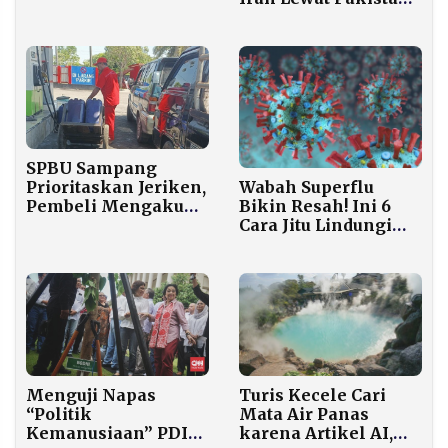
Tunjukkan
Terkait Laporan
Kemajuan Positif
Masyarakat
SPBU Sampang
Wabah Superflu
Prioritaskan Jeriken,
Bikin Resah! Ini 6
Pembeli Mengaku
Cara Jitu Lindungi
Nelayan yang Butuh
Keluarga dari Virus
BBM untuk Dua
Influenza Ganas
Kapal
Turis Kecele Cari
Menguji Napas
Mata Air Panas
“Politik
karena Artikel AI,
Kemanusiaan” PDI