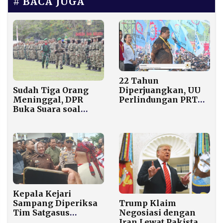
BACA JUGA
22 Tahun
Diperjuangkan, UU
Sudah Tiga Orang
Perlindungan PRT
Meninggal, DPR
Akhirnya Disahkan,
Buka Suara soal
Said Iqbal Langsung
Latihan Militer
Berterima Kasih ke
Mematikan bagi
Prabowo
Peserta SPPI
Kepala Kejari
Trump Klaim
Sampang Diperiksa
Negosiasi dengan
Tim Satgasus
Iran Lewat Pakistan
Kejagung di Jakarta