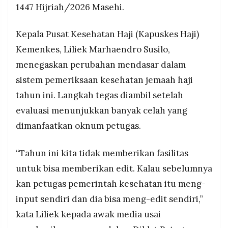
1447 Hijriah/2026 Masehi.
MEDIA
Kebijakan diambil setelah evaluasi 2025
PRAMUDITA
tunjukkan 80% jemaah haji punya komorbid tapi
tetap lolos seleksi daerah akibat manipulasi data,
Kepala Pusat Kesehatan Haji (Kapuskes Haji)
tahun 2026 pelayanan dikelola 8 syarikah
Kemenkes, Liliek Marhaendro Susilo,
(sebelumnya cuma 1) untuk tingkatkan kualitas
©
Resolusi.co
menegaskan perubahan mendasar dalam
-
2026
sistem pemeriksaan kesehatan jemaah haji
tahun ini. Langkah tegas diambil setelah
PT.
RESOLUSI
MEDIA
evaluasi menunjukkan banyak celah yang
PRAMUDITA
dimanfaatkan oknum petugas.
“Tahun ini kita tidak memberikan fasilitas
untuk bisa memberikan edit. Kalau sebelumnya
kan petugas pemerintah kesehatan itu meng-
input sendiri dan dia bisa meng-edit sendiri,”
kata Liliek kepada awak media usai