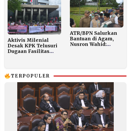
Utara
ATR/BPN Salurkan
Bantuan di Agam,
Aktivis Milenial
Nusron Wahid:
Desak KPK Telusuri
Negara Tak Boleh
Dugaan Fasilitas
Tinggalkan Warga di
Kendaraan Pejabat
Saat Paling Sulit
Kemenkeu
TERPOPULER