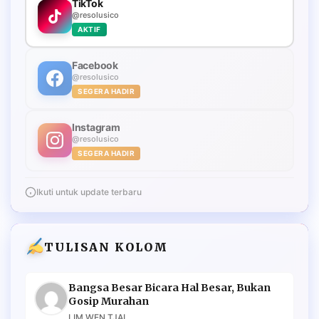
TikTok
@resolusico
AKTIF
Facebook
@resolusico
SEGERA HADIR
Instagram
@resolusico
SEGERA HADIR
Ikuti untuk update terbaru
TULISAN KOLOM
Bangsa Besar Bicara Hal Besar, Bukan
Gosip Murahan
LIM WEN TJAI