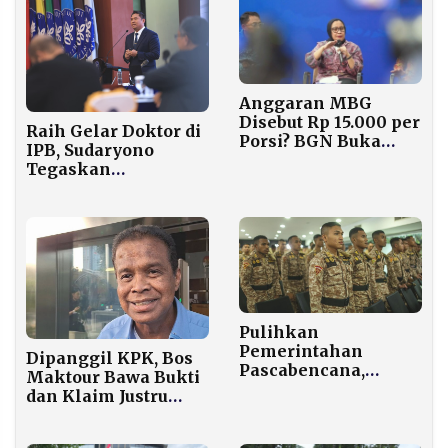
Anggaran MBG
Disebut Rp 15.000 per
Raih Gelar Doktor di
Porsi? BGN Buka
IPB, Sudaryono
Rincian Sebenarnya
Tegaskan
Holdingisasi BUMN
Instrumen Negara
Hadir untuk Rakyat
Pulihkan
Pemerintahan
Dipanggil KPK, Bos
Pascabencana,
Maktour Bawa Bukti
Kemendagri
dan Klaim Justru
Terjunkan 1.138 Praja
Kesulitan Dapat
IPDN ke Aceh
Kuota Haji
Tamiang dan Aceh