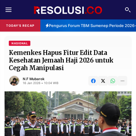
REDAKSI
TENTANG
Pengurus Forum TBM Sumenep Periode 2026-20
TODAY'S RECAP
RESOLUSI
IKLAN
TV
NASIONAL
Kemenkes Hapus Fitur Edit Data
Kesehatan Jemaah Haji 2026 untuk
RUBRIKASI
Cegah Manipulasi
EDITORIAL
AKSARA
N.F Mubarok
FINANSIA
PERSONA
16 Jan 2026 • 10:04 WIB
DAERAH
NASIONAL
MANCA
SPORT
INFORMASI
PRIVACY
BERITA