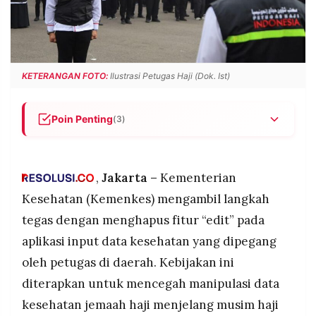
POLICY
WARGA
INFORMASI
KIRIM
IKLAN
TULISAN
PENGADUAN
TERM
KETERANGAN FOTO:
Ilustrasi Petugas Haji (Dok. Ist)
OF
SERVICE
Poin Penting
(3)
Kemenkes hapus fitur edit data kesehatan
IKUTI
jemaah haji 2026 untuk cegah manipulasi,
KAMI
perubahan data harus melalui verifikasi berlapis
,
Jakarta –
Kementerian
dari puskesmas, dinkes kabupaten/kota, dinkes
Kesehatan (Kemenkes) mengambil langkah
provinsi, hingga Puskes Haji Kemenkes pusat
tegas dengan menghapus fitur “edit” pada
Sistem terintegrasi dengan riwayat BPJS
aplikasi input data kesehatan yang dipegang
Kesehatan (JKN) untuk lacak otomatis kunjungan
medis 3 bulan terakhir, plus pemeriksaan
oleh petugas di daerah. Kebijakan ini
kesehatan mental dan kognitif via aplikasi (tes
diterapkan untuk mencegah manipulasi data
nama Presiden) untuk deteksi demensia tanpa
©
kesehatan jemaah haji menjelang musim haji
intervensi petugas
PT.
RESOLUSI