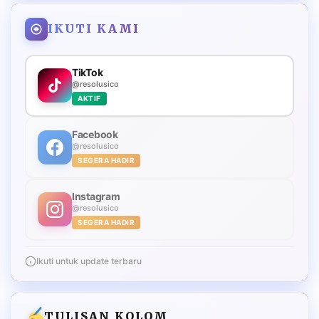
IKUTI KAMI
TikTok
@resolusico
AKTIF
Facebook
@resolusico
SEGERA HADIR
Instagram
@resolusico
SEGERA HADIR
Ikuti untuk update terbaru
TULISAN KOLOM