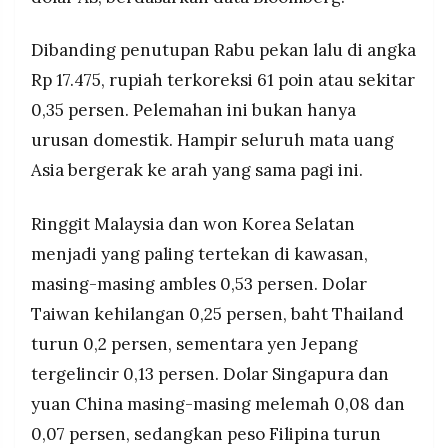
MEDIA
17.650, seiring harga minyak dunia yang kembali
PRAMUDITA
naik.
Dibanding penutupan Rabu pekan lalu di angka
Rp 17.475, rupiah terkoreksi 61 poin atau sekitar
©
0,35 persen. Pelemahan ini bukan hanya
Resolusi.co
-
urusan domestik. Hampir seluruh mata uang
2026
Asia bergerak ke arah yang sama pagi ini.
PT.
RESOLUSI
MEDIA
Ringgit Malaysia dan won Korea Selatan
PRAMUDITA
menjadi yang paling tertekan di kawasan,
masing-masing ambles 0,53 persen. Dolar
Taiwan kehilangan 0,25 persen, baht Thailand
turun 0,2 persen, sementara yen Jepang
tergelincir 0,13 persen. Dolar Singapura dan
yuan China masing-masing melemah 0,08 dan
0,07 persen, sedangkan peso Filipina turun