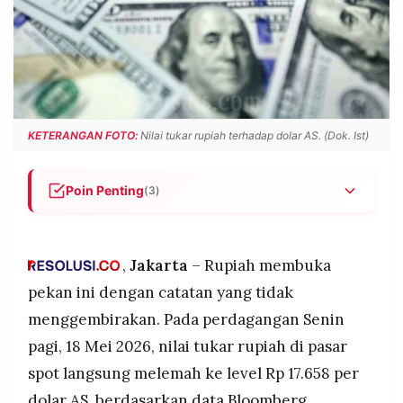
POLICY
WARGA
INFORMASI
KIRIM
IKLAN
TULISAN
PENGADUAN
TERM
OF
SERVICE
KETERANGAN FOTO:
Nilai tukar rupiah terhadap dolar AS. (Dok. Ist)
Poin Penting
(3)
IKUTI
KAMI
Rupiah dibuka melemah ke Rp 17.658 per dolar
AS pada Senin, 18 Mei 2026, turun 61 poin atau
0,35 persen dari penutupan Rabu lalu.
,
Jakarta
– Rupiah membuka
Pelemahan dipicu kekecewaan investor global
pekan ini dengan catatan yang tidak
atas hasil pertemuan Trump dan Xi Jinping yang
menggembirakan. Pada perdagangan Senin
dianggap tidak memberi solusi atas konflik AS-
pagi, 18 Mei 2026, nilai tukar rupiah di pasar
Iran, memicu pelarian aset ke dolar.
spot langsung melemah ke level Rp 17.658 per
Analis Doo Financial Futures memperkirakan
©
PT.
rupiah masih tertekan di kisaran Rp 17.550-
dolar AS, berdasarkan data Bloomberg.
RESOLUSI