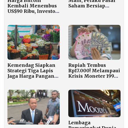
Harga Bitcoin
Main, Pelaku Pasar
Kembali Menembus
Saham Bersiap
US$90 Ribu, Investor
Hadapi Gejolak
Optimistis Jelang
Pemangkasan Suku
Bunga Fed B
Kemendag Siapkan
Rupiah Tembus
Strategi Tiga Lapis
Rp17.000! Melampaui
Jaga Harga Pangan
Krisis Moneter 1998
Ramadan 2026
dan Pandemi Covid-
19
Lembaga