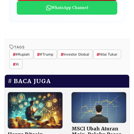
WhatsApp Channel
TAGS
#
#
#
#
#Rupiah
#Trump
Investor Global
Nilai Tukar
#
Xi
BACA JUGA
MSCI Ubah Aturan