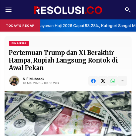
REDAKSI
TENTANG
asan Layanan Haji 2026 Capai 83,28%, Kategori Sangat Memuaskan.
TODAY'S RECAP
RESOLUSI
IKLAN
TV
FINANSIA
Pertemuan Trump dan Xi Berakhir
Hampa, Rupiah Langsung Rontok di
RUBRIKASI
Awal Pekan
EDITORIAL
AKSARA
N.F Mubarok
FINANSIA
PERSONA
18 Mei 2026 • 09:56 WIB
DAERAH
NASIONAL
MANCA
SPORT
INFORMASI
PRIVACY
BERITA