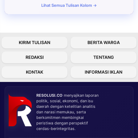
Lihat Semua Tulisan Kolom →
KIRIM TULISAN
BERITA WARGA
REDAKSI
TENTANG
KONTAK
INFORMASI IKLAN
RESOLUSI.CO
menyajikan laporan
politik, sosial, ekonomi, dan isu
daerah dengan ketelitian analitis
dan narasi memukau, serta
berkomitmen membingkai
peristiwa dengan perspektif
cerdas-berintegritas.