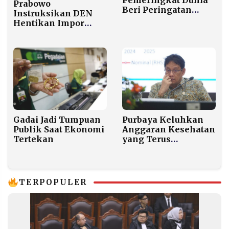
Pemeringkat Dunia
Prabowo
Beri Peringatan
Instruksikan DEN
Keras soal Kebijakan
Hentikan Impor
Ekspor Tambang
BBM Bertahap untuk
Indonesia
Capai Swasembada
Energi
Gadai Jadi Tumpuan
Purbaya Keluhkan
Publik Saat Ekonomi
Anggaran Kesehatan
Tertekan
yang Terus
Membengkak,
Angkanya Bikin
Pusing
TERPOPULER