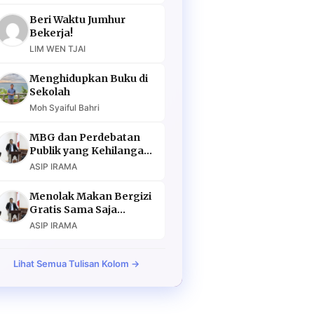
Beri Waktu Jumhur
Bekerja!
LIM WEN TJAI
Menghidupkan Buku di
Sekolah
Moh Syaiful Bahri
MBG dan Perdebatan
Publik yang Kehilangan
Argumen
ASIP IRAMA
Menolak Makan Bergizi
Gratis Sama Saja
Menolak Masa Depan
ASIP IRAMA
Lihat Semua Tulisan Kolom →