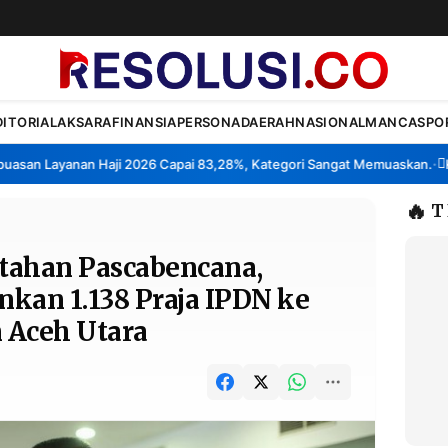
DITORIAL
AKSARA
FINANSIA
PERSONA
DAERAH
NASIONAL
MANCA
SPO
n Layanan Haji 2026 Capai 83,28%, Kategori Sangat Memuaskan.
Klaste
•
🔥
T
tahan Pascabencana,
kan 1.138 Praja IPDN ke
 Aceh Utara