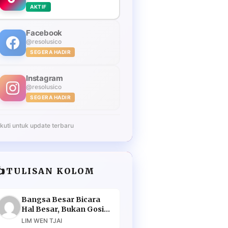
AKTIF
Facebook
@resolusico
SEGERA HADIR
Instagram
@resolusico
SEGERA HADIR
Ikuti untuk update terbaru
️
TULISAN KOLOM
Bangsa Besar Bicara
Hal Besar, Bukan Gosip
Murahan
LIM WEN TJAI