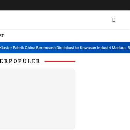
RT
r Pabrik China Berencana Direlokasi ke Kawasan Industri Madura, Bangka
ERPOPULER