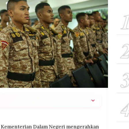
8 praja IPDN secara bertahap ke Aceh Tamiang
sihkan kantor-kantor pemerintahan yang
tifkan kembali pelayanan publik yang lumpuh
 Kementerian Dalam Negeri mengerahkan