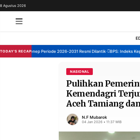
8 Agustus 2026
REDAKSI
TENTANG
RESOLUSI
IKLAN
E
TV
TBM Sumenep Periode 2026-2031 Resmi Dilantik
BPS: Indeks Kepuasa
TODAY'S RECAP
•
RUBRIKASI
EDITORIAL
AKSARA
NASIONAL
Pulihkan Pemerin
FINANSIA
PERSONA
Kemendagri Terjun
DAERAH
NASIONAL
Aceh Tamiang dan
MANCA
SPORT
N.F Mubarok
04 Jan 2026 • 11:37 WIB
INFORMASI
PRIVACY
BERITA