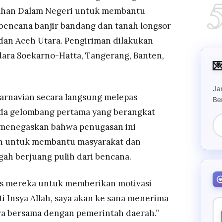
ntahan Dalam Negeri untuk membantu
mulihan kantor pemerintahan adalah prioritas
bencana banjir bandang dan tanah longsor
 indikator pulihnya suatu daerah, dengan target
hidupkan kembali lebih dari 200 desa terdampak.
dan Aceh Utara. Pengiriman dilakukan
ling masif dengan 1.455 kantor desa terdampak
dara Soekarno-Hatta, Tangerang, Banten,

a para praja dilengkapi peralatan kebersihan dan
mpat yang berharap mempercepat pemulihan.
Ja
arnavian secara langsung melepas
Be
ada gelombang pertama yang berangkat
o menegaskan bahwa penugasan ini
n untuk membantu masyarakat dan
ah berjuang pulih dari bencana.
pas mereka untuk memberikan motivasi
i Insya Allah, saya akan ke sana menerima
a bersama dengan pemerintah daerah.”