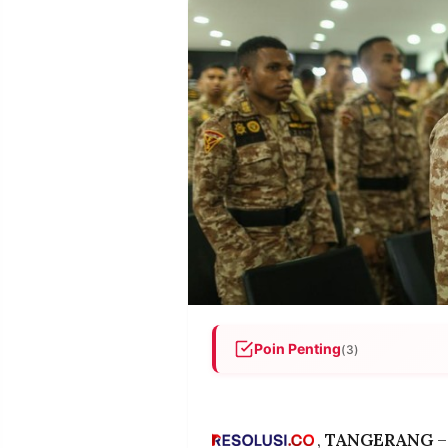
POLICY
WARGA
INFORMASI
KIRIM
IKLAN
TULISAN
PENGADUAN
TERM
OF
SERVICE
IKUTI
KAMI
Poin Penting
(3)
Kemendagri menerjunkan 1.13
dan Aceh Utara untuk member
©
tertimbun lumpur dan mengak
PT.
,
TANGERANG
–
RESOLUSI