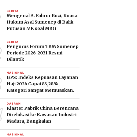
1
BERITA
Mengenal A. Fahrur Rozi, Kuasa
Hukum Asal Sumenep di Balik
Putusan MK soal MBG
2
BERITA
Pengurus Forum TBM Sumenep
Periode 2026-2031 Resmi
Dilantik
3
NASIONAL
BPS: Indeks Kepuasan Layanan
Haji 2026 Capai 83,28%,
Kategori Sangat Memuaskan.
4
DAERAH
Klaster Pabrik China Berencana
Direlokasi ke Kawasan Industri
Madura, Bangkalan
NASIONAL