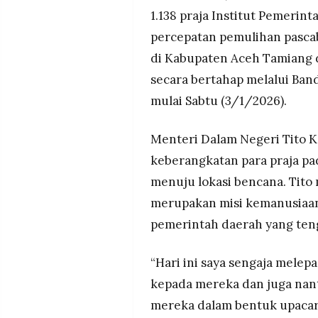
pascabencana.
MEDIA
1.138 praja Institut Pemeri
PRAMUDITA
Tito Karnavian menegaskan pe
percepatan pemulihan pasca
utama karena menjadi jantung
waktu satu bulan untuk meng
di Kabupaten Aceh Tamiang 
©
Bencana di Aceh tercatat pa
secara bertahap melalui Ban
Resolusi.co
dan 13 desa hilang, sementar
-
mulai Sabtu (3/1/2026).
2026
disambut hangat warga sete
PT.
Menteri Dalam Negeri Tito K
RESOLUSI
MEDIA
keberangkatan para praja p
PRAMUDITA
menuju lokasi bencana. Tit
merupakan misi kemanusiaa
pemerintah daerah yang teng
“Hari ini saya sengaja mele
kepada mereka dan juga nant
mereka dalam bentuk upacar