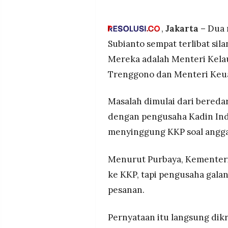
MEDIA
Instagram setelah Purbaya bi
PRAMUDITA
pesanan
,
Jakarta –
Dua m
Purbaya akui datanya mungki
Subianto sempat terlibat sil
pinjaman luar negeri UK, buk
©
Mereka adalah Menteri Kela
Resolusi.co
Ketegangan mereda di hari y
-
Trenggono dan Menteri Keu
2026
bersama Purbaya dengan cap
PT.
Masalah dimulai dari bereda
RESOLUSI
MEDIA
PRAMUDITA
dengan pengusaha Kadin Ind
menyinggung KKP soal angga
Menurut Purbaya, Kementer
ke KKP, tapi pengusaha gal
pesanan.
Pernyataan itu langsung dik