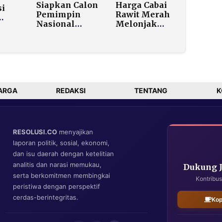
Siapkan Calon
Harga Cabai
si
Pemimpin
Rawit Merah
Nasional
Melonjak
ah
Kapabel,
Jelang Nataru,
GMPK
Tembus Rp150
:
Samakan
Ribu per Kg
n
Frekuensi
i
Pemikiran
Kader dari
Aceh hingga
ARGA
REDAKSI
TENTANG
K
endah
Papua
RESOLUSI.CO
menyajikan
laporan politik, sosial, ekonomi,
dan isu daerah dengan ketelitian
analitis dan narasi memukau,
Dukung 
serta berkomitmen membingkai
Kontribus
peristiwa dengan perspektif
cerdas-berintegritas.
Kop