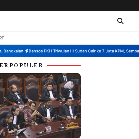
RT
angkalan
Bansos PKH Triwulan III Sudah Cair ke 7 Juta KPM, Sembako k
•
ERPOPULER