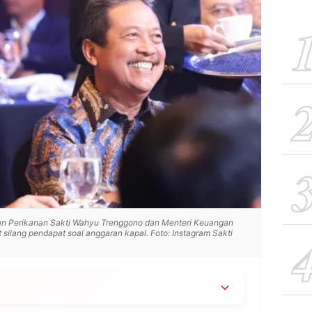
an Perikanan Sakti Wahyu Trenggono dan Menteri Keuangan
ilang pendapat soal anggaran kapal. Foto: Instagram Sakti
k keras Menkeu Purbaya soal anggaran kapal via