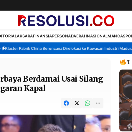
DITORIAL
AKSARA
FINANSIA
PERSONA
DAERAH
NASIONAL
MANCA
SPO
laster Pabrik China Berencana Direlokasi ke Kawasan Industri Madura, B
T
rbaya Berdamai Usai Silang
ggaran Kapal