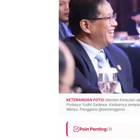
POLICY
WARGA
INFORMASI
KIRIM
IKLAN
TULISAN
PENGADUAN
TERM
OF
SERVICE
IKUTI
KAMI
KETERANGAN FOTO:
Menteri Kelautan d
Purbaya Yudhi Sadewa. Keduanya sempat s
Wahyu Trenggono @swtrenggono
Poin Penting
(3)
©
PT.
RESOLUSI
Menteri KKP Trenggono kriti