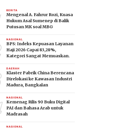
1
BERITA
Mengenal A. Fahrur Rozi, Kuasa
Hukum Asal Sumenep di Balik
Putusan MK soal MBG
2
NASIONAL
BPS: Indeks Kepuasan Layanan
Haji 2026 Capai 83,28%,
Kategori Sangat Memuaskan.
3
DAERAH
Klaster Pabrik China Berencana
Direlokasi ke Kawasan Industri
Madura, Bangkalan
4
NASIONAL
Kemenag Rilis 90 Buku Digital
PAI dan Bahasa Arab untuk
Madrasah
NASIONAL