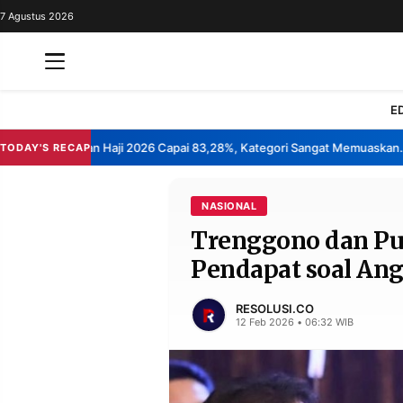
7 Agustus 2026
REDAKSI
TENTANG
RESOLUSI
IKLAN
E
TV
asan Layanan Haji 2026 Capai 83,28%, Kategori Sangat Memuaskan.
K
TODAY'S RECAP
•
RUBRIKASI
EDITORIAL
AKSARA
NASIONAL
Trenggono dan Pu
FINANSIA
PERSONA
Pendapat soal An
DAERAH
NASIONAL
MANCA
SPORT
RESOLUSI.CO
12 Feb 2026 • 06:32 WIB
INFORMASI
PRIVACY
BERITA