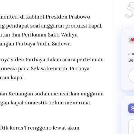
lang uang sudah cair tapi galangan belum terima
enteri di kabinet Presiden Prabowo
n salah karena anggaran kapal bersumber dari
ang pendapat soal anggaran produksi kapal.
an langsung dari APBN
utan dan Perikanan Sakti Wahyu
ang sama ditandai unggahan foto Trenggono
angan Purbaya Yudhi Sadewa.
tion "back to work ya"
Ja
rnya video Purbaya dalam acara pertemuan
Be
onesia pada Selasa kemarin. Purbaya
ran kapal.
ian Keuangan sudah mencairkan anggaran
angan kapal domestik belum menerima
ritik keras Trenggono lewat akun