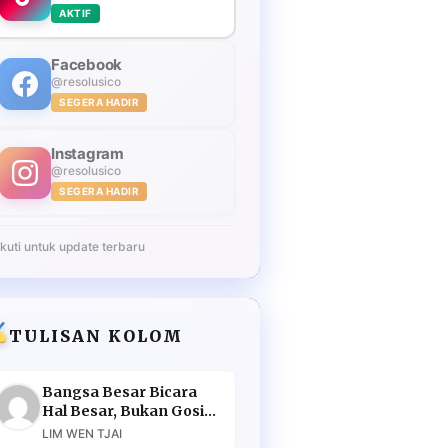
AKTIF
Facebook
@resolusico
SEGERA HADIR
Instagram
@resolusico
SEGERA HADIR
Ikuti untuk update terbaru
TULISAN KOLOM
Bangsa Besar Bicara
Hal Besar, Bukan Gosip
Murahan
LIM WEN TJAI