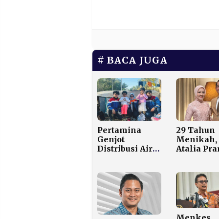
BACA JUGA
Pertamina
29 Tahun
Genjot
Menikah,
Distribusi Air
Atalia Pra
Bersih dan
Gugat Cer
Reaktivasi
Ridwan K
Puskesmas di
di Pengad
Aceh Tamiang
Agama
Bandung
Menkes