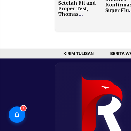
Setelah Fit and
Konfirma
Proper Test,
Super Flu
Thomas
H3N2 Sud
Djiwandono
Masuk
Resmi Terpilih
Indonesia
Jadi Deputi
Penulara
Gubernur BI
Cepat Tap
Angka
Kematian
KIRIM TULISAN
BERITA W
Sangat R
!