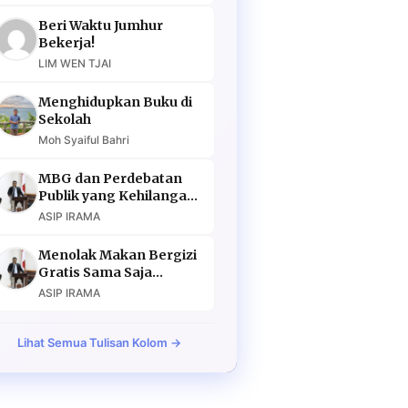
Beri Waktu Jumhur
Bekerja!
LIM WEN TJAI
Menghidupkan Buku di
Sekolah
Moh Syaiful Bahri
MBG dan Perdebatan
Publik yang Kehilangan
Argumen
ASIP IRAMA
Menolak Makan Bergizi
Gratis Sama Saja
Menolak Masa Depan
ASIP IRAMA
Lihat Semua Tulisan Kolom →