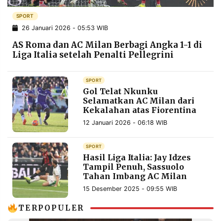
POLICY
WARGA
SPORT
INFORMASI
KIRIM
26 Januari 2026 - 05:53 WIB
IKLAN
TULISAN
AS Roma dan AC Milan Berbagi Angka 1-1 di
PENGADUAN
TERM
Liga Italia setelah Penalti Pellegrini
OF
SERVICE
SPORT
Gol Telat Nkunku
Selamatkan AC Milan dari
IKUTI
Kekalahan atas Fiorentina
KAMI
12 Januari 2026 - 06:18 WIB
SPORT
Hasil Liga Italia: Jay Idzes
Tampil Penuh, Sassuolo
Tahan Imbang AC Milan
15 Desember 2025 - 09:55 WIB
©
TERPOPULER
PT.
RESOLUSI