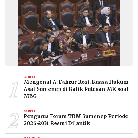
MEDIA
PRAMUDITA
©
Resolusi.co
-
2026
PT.
RESOLUSI
MEDIA
PRAMUDITA
1
BERITA
Mengenal A. Fahrur Rozi, Kuasa Hukum
Asal Sumenep di Balik Putusan MK soal
MBG
2
BERITA
Pengurus Forum TBM Sumenep Periode
2026-2031 Resmi Dilantik