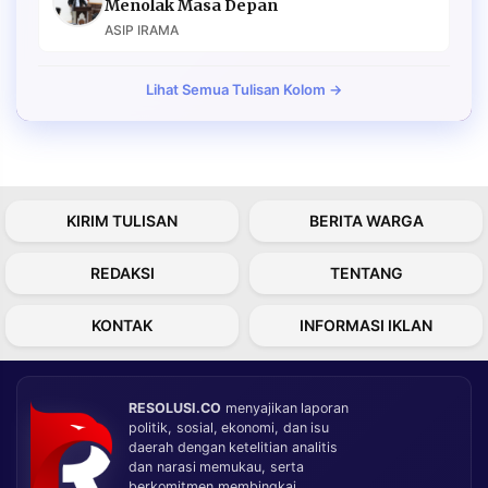
Menolak Masa Depan
ASIP IRAMA
Lihat Semua Tulisan Kolom →
KIRIM TULISAN
BERITA WARGA
REDAKSI
TENTANG
KONTAK
INFORMASI IKLAN
RESOLUSI.CO
menyajikan laporan
politik, sosial, ekonomi, dan isu
daerah dengan ketelitian analitis
dan narasi memukau, serta
berkomitmen membingkai