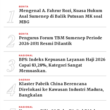
MEDIA
1
PRAMUDITA
BERITA
Mengenal A. Fahrur Rozi, Kuasa Hukum
Asal Sumenep di Balik Putusan MK soal
MBG
©
Resolusi.co
2
-
BERITA
2026
Pengurus Forum TBM Sumenep Periode
2026-2031 Resmi Dilantik
PT.
RESOLUSI
MEDIA
3
PRAMUDITA
NASIONAL
BPS: Indeks Kepuasan Layanan Haji 2026
Capai 83,28%, Kategori Sangat
Memuaskan.
4
DAERAH
Klaster Pabrik China Berencana
Direlokasi ke Kawasan Industri Madura,
Bangkalan
NASIONAL