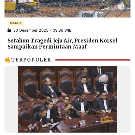
POLICY
WARGA
INFORMASI
KIRIM
IKLAN
TULISAN
MANCA
30 Desember 2025 - 09:36 WIB
PENGADUAN
TERM
OF
Setahun Tragedi Jeju Air, Presiden Korsel
SERVICE
Sampaikan Permintaan Maaf
TERPOPULER
IKUTI
KAMI
©
PT.
RESOLUSI