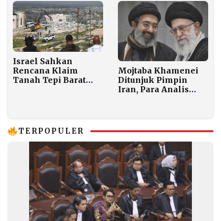
Batam
Israel Sahkan
Rencana Klaim
Mojtaba Khamenei
Tanah Tepi Barat
Ditunjuk Pimpin
sebagai Properti
Iran, Para Analis
Negara
Nilai Operasi Militer
AS-Israel Gagal
Ubah Rezim
TERPOPULER