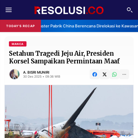
REDAKSI
TENTANG
Klaster Pabrik China Berencana Direlokasi ke Kawasan
TODAY'S RECAP
RESOLUSI
IKLAN
TV
MANCA
Setahun Tragedi Jeju Air, Presiden
Korsel Sampaikan Permintaan Maaf
RUBRIKASI
EDITORIAL
AKSARA
A. BISRI MUNIRI
30 Des 2025 • 09:36 WIB
FINANSIA
PERSONA
DAERAH
NASIONAL
MANCA
SPORT
INFORMASI
PRIVACY
BERITA