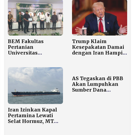
BEM Fakultas
Trump Klaim
Pertanian
Kesepakatan Damai
Universitas
dengan Iran Hampir
Sumatera Utara
Final, Selat Hormuz
Gelar Seminar
Jadi Kunci
Menggali Potensi
Pemuda dalam
AS Tegaskan di PBB
Menjaga Ketahanan
Akan Lumpuhkan
Pangan Nasional
Sumber Dana
Maduro dan Kartel
Narkoba Venezuela
Iran Izinkan Kapal
Pertamina Lewati
Selat Hormuz, MT
Arman 114 Masih
Terbengkalai di