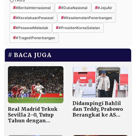
TAGS
#
#
#
#BeritaInternasional
#DukaNasional
#JejuAir
#
#
#KecelakaanPesawat
#KeselamatanPenerbangan
#
#
#PesawatMeledak
#PresidenKoreaSelatan
#
#TragediPenerbangan
BACA JUGA
Didampingi Bahlil
Real Madrid Tekuk
dan Teddy, Prabowo
Sevilla 2–0, Tutup
Berangkat ke AS
Tahun dengan
untuk Diplomasi
Kemenangan
Ekonomi dengan
Meyakinkan
Trump