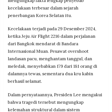
mengungkap fakta lengkap penyebab
MEDIA
PRAMUDITA
kecelakaan terbesar dalam sejarah
penerbangan Korea Selatan itu.
©
Kecelakaan terjadi pada 29 Desember 2024,
Resolusi.co
-
ketika Jeju Air Flight 2216 dalam perjalanan
2026
dari Bangkok mendarat di Bandara
PT.
RESOLUSI
Internasional Muan. Pesawat overshoot
MEDIA
PRAMUDITA
landasan pacu, menghantam tanggul, dan
meledak, menyebabkan 179 dari 181 orang di
dalamnya tewas, sementara dua kru kabin
berhasil selamat.
Dalam pernyataannya, Presiden Lee mengakui
bahwa tragedi tersebut mengungkap
kelemahan struktural dalam sistem