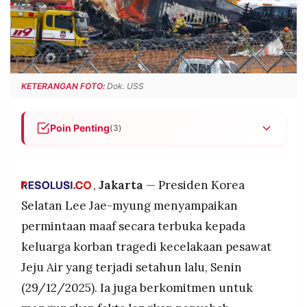
POLICY
WARGA
INFORMASI
KIRIM
IKLAN
TULISAN
PENGADUAN
TERM
OF
KETERANGAN FOTO:
Dok. USS
SERVICE
Poin Penting
(3)
IKUTI
Pesawat Jeju Air meledak saat mendarat di
KAMI
Bandara Muan, menewaskan 179 orang.
,
Jakarta
— Presiden Korea
Presiden Korea Selatan menyampaikan
permintaan maaf kepada keluarga korban.
Selatan Lee Jae-myung menyampaikan
Pemerintah berjanji mengungkap penyebab
permintaan maaf secara terbuka kepada
kecelakaan dan mereformasi keselamatan
keluarga korban tragedi kecelakaan pesawat
penerbangan.
Jeju Air yang terjadi setahun lalu, Senin
(29/12/2025). Ia juga berkomitmen untuk
©
PT.
RESOLUSI