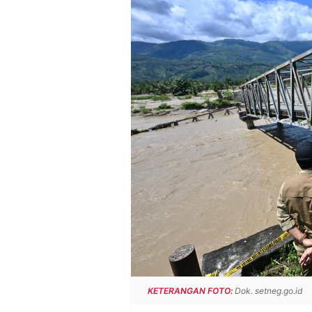
POLICY
WARGA
INFORMASI
KIRIM
IKLAN
TULISAN
PENGADUAN
TERM
OF
SERVICE
IKUTI
KAMI
KETERANGAN FOTO:
Dok. setneg.go.id
©
PT.
RESOLUSI