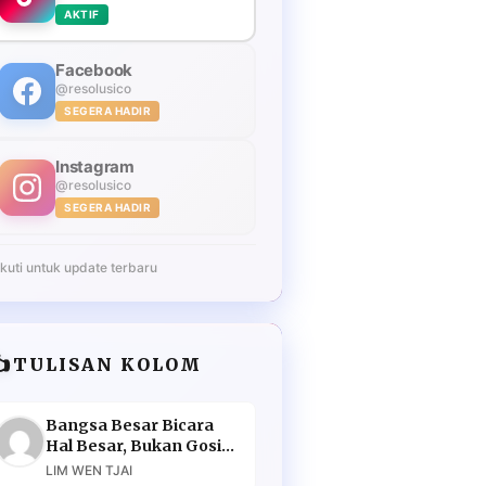
AKTIF
Facebook
@resolusico
SEGERA HADIR
Instagram
@resolusico
SEGERA HADIR
Ikuti untuk update terbaru
️
TULISAN KOLOM
Bangsa Besar Bicara
Hal Besar, Bukan Gosip
Murahan
LIM WEN TJAI