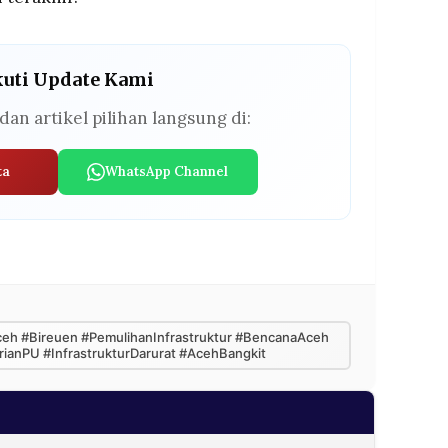
kuti Update Kami
dan artikel pilihan langsung di:
ta
WhatsApp Channel
h #Bireuen #PemulihanInfrastruktur #BencanaAceh
ianPU #InfrastrukturDarurat #AcehBangkit