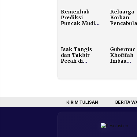
Kemenhub
Keluarga
Prediksi
Korban
Puncak Mudik
Pencabul
Nataru
Balita di
2025/2026
Ganding
Capai 17,18 Juta
Sumenep
Orang, Arus
Tolak
Isak Tangis
Gubernur
Balik Tembus
Perdamai
dan Takbir
Khofifah
20,81 Juta
Pecah di
Imbau
Pemudik
Blumbungan:
Pemkab/P
Haji Her
Jatim Bat
Pulang,
Pesta
Madura
Kembang 
Bergerak
Tahun Bar
Ganti den
Doa Bers
KIRIM TULISAN
BERITA W