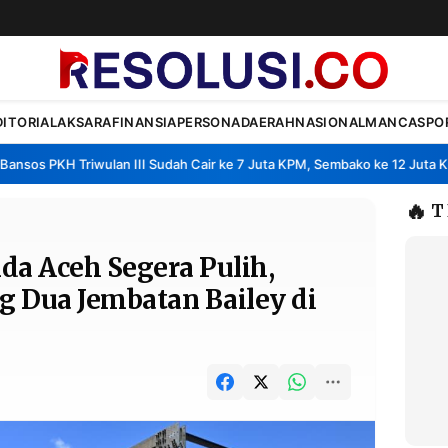
DITORIAL
AKSARA
FINANSIA
PERSONA
DAERAH
NASIONAL
MANCA
SPO
sos PKH Triwulan III Sudah Cair ke 7 Juta KPM, Sembako ke 12 Juta KPM
•
🔥
T
a Aceh Segera Pulih,
 Dua Jembatan Bailey di