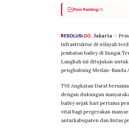
MEDIA
PRAMUDITA
Poin Penting
(3)
Pemerintah memasang dua jem
untuk memulihkan jalur dara
©
terputus akibat bencana.
Resolusi.co
,
Jakarta
— Peme
-
TNI AD dan Kementerian PU 
2026
infrastruktur di wilayah t
setempat guna mempercepat 
jembatan bailey di Sungai T
warga.
PT.
RESOLUSI
Langkah ini ditujukan untuk
MEDIA
Jembatan ditargetkan berfung
PRAMUDITA
bantuan dan aktivitas ekonomi
penghubung Medan–Banda Ac
TNI Angkatan Darat bersama
dengan dukungan masyaraka
bailey sejak hari pertama pen
vital bagi pergerakan masyara
antarkabupaten dan lintas pr