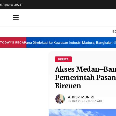
6 Agustus 2026
REDAKSI
TENTANG
RESOLUSI
IKLAN
E
TV
China Berencana Direlokasi ke Kawasan Industri Madura, Bangkalan
Ban
TODAY'S RECAP
•
RUBRIKASI
EDITORIAL
AKSARA
BERITA
Akses Medan–Band
FINANSIA
PERSONA
Pemerintah Pasang
DAERAH
NASIONAL
Bireuen
MANCA
SPORT
A. BISRI MUNIRI
07 Des 2025 • 07:07 WIB
INFORMASI
PRIVACY
BERITA