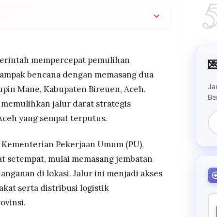
batan bailey di Sungai Teupin Mane, Bireuen,
t strategis Medan–Banda Aceh yang sempat
rintah mempercepat pemulihan

bekerja 24 jam non-stop bersama masyarakat
erdampak bencana dengan memasang dua
penyambungan akses logistik dan mobilitas
Ja
eupin Mane, Kabupaten Bireuen, Aceh.
Be
 memulihkan jalur darat strategis
si dalam 2–3 hari ke depan, sehingga distribusi
 lintas provinsi kembali normal
eh yang sempat terputus.
 Kementerian Pekerjaan Umum (PU),
t setempat, mulai memasang jembatan
anganan di lokasi. Jalur ini menjadi akses
kat serta distribusi logistik
ovinsi.