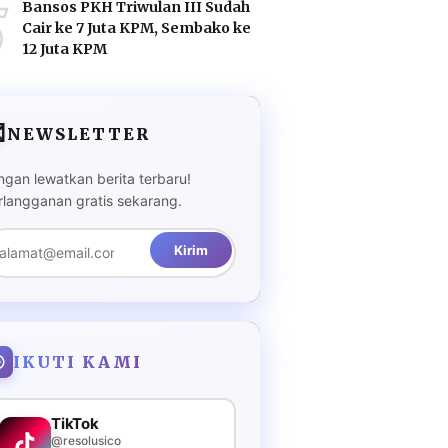
5
Bansos PKH Triwulan III Sudah
Cair ke 7 Juta KPM, Sembako ke
12 Juta KPM

NEWSLETTER
ngan lewatkan berita terbaru!
rlangganan gratis sekarang.
Kirim
IKUTI KAMI
TikTok
@resolusico