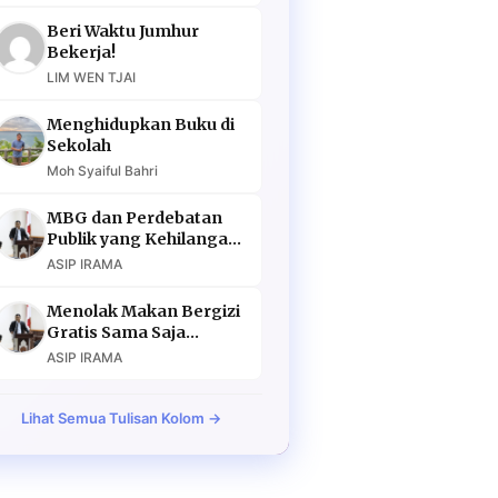
Beri Waktu Jumhur
Bekerja!
LIM WEN TJAI
Menghidupkan Buku di
Sekolah
Moh Syaiful Bahri
MBG dan Perdebatan
Publik yang Kehilangan
Argumen
ASIP IRAMA
Menolak Makan Bergizi
Gratis Sama Saja
Menolak Masa Depan
ASIP IRAMA
Lihat Semua Tulisan Kolom →