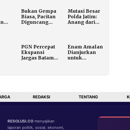
Bukan Gempa
Mutasi Besar
Biasa, Pacitan
Polda Jatim:
an
Diguncang
Anang dari
Megathrust
Sulut
Berkekuatan
Nahkodai
M6,4
Sumenep,
Wibowo
PGN Percepat
Enam Amalan
an
Gantikan
Ekspansi
Dianjurkan
Hendro di
Jargas Batam
untuk
Bangkalan
emkot
Menyusul
Menyambut
alkan
Arahan Bisnis
Bulan
dari Danantara
Ramadhan,
Api
Mulai dari
u,
Qadha Puasa
gan
ama
ARGA
REDAKSI
TENTANG
K
RESOLUSI.CO
menyajikan
laporan politik, sosial, ekonomi,