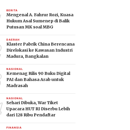
1
BERITA
Mengenal A. Fahrur Rozi, Kuasa
Hukum Asal Sumenep di Balik
Putusan MK soal MBG
2
DAERAH
Klaster Pabrik China Berencana
Direlokasi ke Kawasan Industri
Madura, Bangkalan
3
NASIONAL
Kemenag Rilis 90 Buku Digital
PAI dan Bahasa Arab untuk
Madrasah
4
NASIONAL
Sehari Dibuka, War Tiket
Upacara HUT RI Diserbu Lebih
dari 128 Ribu Pendaftar
FINANSIA