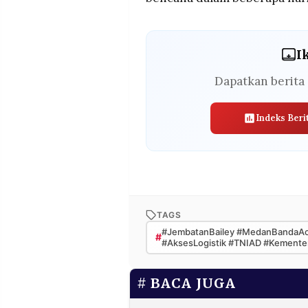
I
Dapatkan berita 
Indeks Beri
TAGS
#JembatanBailey #MedanBandaAce
#
#AksesLogistik #TNIAD #Kementer
BACA JUGA