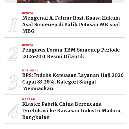
MEDIA
PRAMUDITA
1
BERITA
Mengenal A. Fahrur Rozi, Kuasa Hukum
Asal Sumenep di Balik Putusan MK soal
©
MBG
Resolusi.co
-
2
2026
BERITA
Pengurus Forum TBM Sumenep Periode
PT.
2026-2031 Resmi Dilantik
RESOLUSI
MEDIA
PRAMUDITA
3
NASIONAL
BPS: Indeks Kepuasan Layanan Haji 2026
Capai 83,28%, Kategori Sangat
Memuaskan.
4
DAERAH
Klaster Pabrik China Berencana
Direlokasi ke Kawasan Industri Madura,
Bangkalan