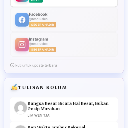
Facebook
@resolusico
SEGERA HADIR
Instagram
@resolusico
SEGERA HADIR
Ikuti untuk update terbaru
TULISAN KOLOM
Bangsa Besar Bicara Hal Besar, Bukan
Gosip Murahan
LIM WEN TJAI
Beri Waktu Jumhur Bekerja!