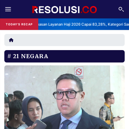
REDAKSI
TENTANG
: Indeks Kepuasan Layanan Haji 2026 Capai 83,28%, Kategori Sangat M
TODAY'S RECAP
RESOLUSI
IKLAN
TV
21 NEGARA
RUBRIKASI
EDITORIAL
AKSARA
FINANSIA
PERSONA
DAERAH
NASIONAL
MANCA
SPORT
INFORMASI
PRIVACY
BERITA