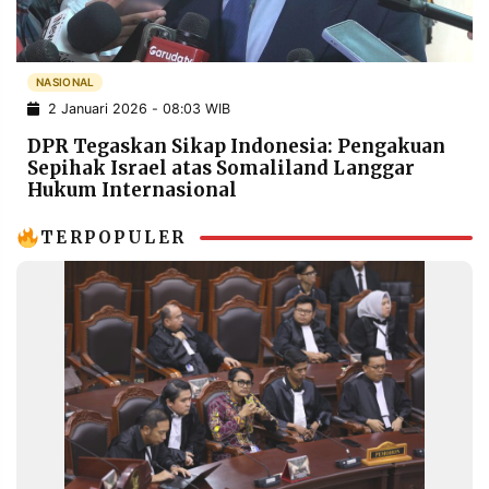
POLICY
WARGA
INFORMASI
KIRIM
IKLAN
TULISAN
NASIONAL
2 Januari 2026 - 08:03 WIB
PENGADUAN
TERM
OF
DPR Tegaskan Sikap Indonesia: Pengakuan
SERVICE
Sepihak Israel atas Somaliland Langgar
Hukum Internasional
TERPOPULER
IKUTI
KAMI
©
PT.
RESOLUSI