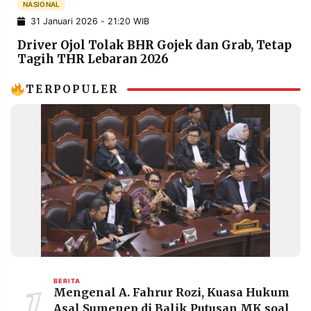
NASIONAL
POLICY
WARGA
31 Januari 2026 - 21:20 WIB
INFORMASI
KIRIM
Driver Ojol Tolak BHR Gojek dan Grab, Tetap
IKLAN
TULISAN
Tagih THR Lebaran 2026
PENGADUAN
TERM
OF
TERPOPULER
SERVICE
IKUTI
KAMI
1
BERITA
Mengenal A. Fahrur Rozi, Kuasa Hukum
©
PT.
Asal Sumenep di Balik Putusan MK soal
RESOLUSI