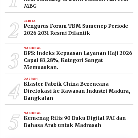
MEDIA
MBG
PRAMUDITA
2
BERITA
Pengurus Forum TBM Sumenep Periode
©
2026-2031 Resmi Dilantik
Resolusi.co
-
2026
3
NASIONAL
BPS: Indeks Kepuasan Layanan Haji 2026
PT.
Capai 83,28%, Kategori Sangat
RESOLUSI
MEDIA
Memuaskan.
PRAMUDITA
4
DAERAH
Klaster Pabrik China Berencana
Direlokasi ke Kawasan Industri Madura,
Bangkalan
5
NASIONAL
Kemenag Rilis 90 Buku Digital PAI dan
Bahasa Arab untuk Madrasah