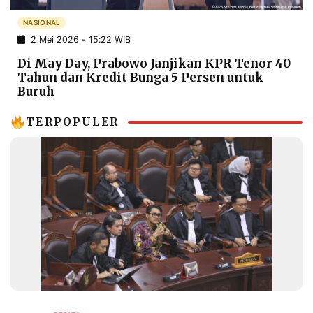
POLICY
WARGA
NASIONAL
INFORMASI
KIRIM
2 Mei 2026 - 15:22 WIB
IKLAN
TULISAN
Di May Day, Prabowo Janjikan KPR Tenor 40
PENGADUAN
TERM
Tahun dan Kredit Bunga 5 Persen untuk
OF
Buruh
SERVICE
TERPOPULER
IKUTI
KAMI
©
PT.
RESOLUSI