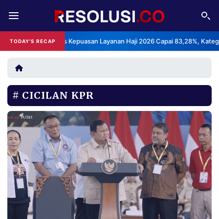
REDAKSI
TENTANG
BPS: Indeks Kepuasan Layanan Haji 2026 Capai 83,28%, Kategori San
TODAY'S RECAP
RESOLUSI
IKLAN
TV
CICILAN KPR
RUBRIKASI
EDITORIAL
AKSARA
FINANSIA
PERSONA
DAERAH
NASIONAL
MANCA
SPORT
INFORMASI
PRIVACY
BERITA