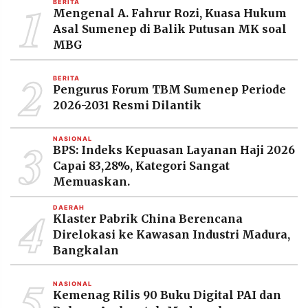
1
BERITA
MEDIA
Mengenal A. Fahrur Rozi, Kuasa Hukum
PRAMUDITA
Asal Sumenep di Balik Putusan MK soal
MBG
2
©
BERITA
Resolusi.co
Pengurus Forum TBM Sumenep Periode
-
2026
2026-2031 Resmi Dilantik
PT.
3
RESOLUSI
NASIONAL
MEDIA
BPS: Indeks Kepuasan Layanan Haji 2026
PRAMUDITA
Capai 83,28%, Kategori Sangat
Memuaskan.
4
DAERAH
Klaster Pabrik China Berencana
Direlokasi ke Kawasan Industri Madura,
Bangkalan
5
NASIONAL
Kemenag Rilis 90 Buku Digital PAI dan