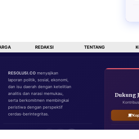
ARGA
REDAKSI
TENTANG
K
RESOLUSI.CO
menyajikan
laporan politik, sosial, ekonomi,
dan isu daerah dengan ketelitian
analitis dan narasi memukau,
Dukung 
serta berkomitmen membingkai
Kontribus
peristiwa dengan perspektif
cerdas-berintegritas.
Kop
IKUTI KAMI