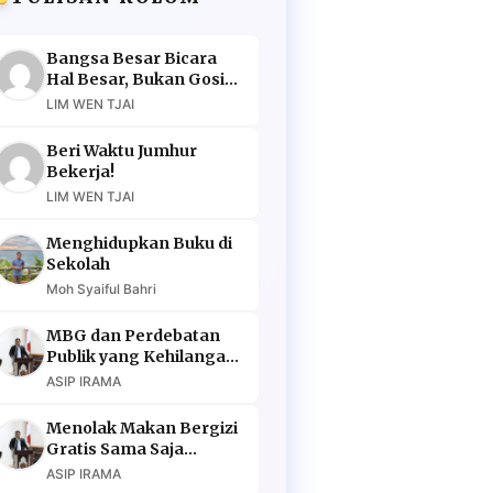
Bangsa Besar Bicara
Hal Besar, Bukan Gosip
Murahan
LIM WEN TJAI
Beri Waktu Jumhur
Bekerja!
LIM WEN TJAI
Menghidupkan Buku di
Sekolah
Moh Syaiful Bahri
MBG dan Perdebatan
Publik yang Kehilangan
Argumen
ASIP IRAMA
Menolak Makan Bergizi
Gratis Sama Saja
Menolak Masa Depan
ASIP IRAMA