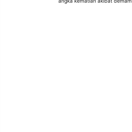
angka kematian akibat demam b
MEDIA
PRAMUDITA
©
Resolusi.co
-
2026
PT.
RESOLUSI
MEDIA
PRAMUDITA