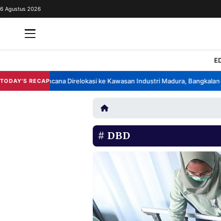
6 Agustus 2026
REDAKSI
TENTANG
RESOLUSI
IKLAN
E
TV
k China Berencana Direlokasi ke Kawasan Industri Madura, Bangkalan
B
TODAY'S RECAP
•
RUBRIKASI
EDITORIAL
AKSARA
FINANSIA
PERSONA
DBD
DAERAH
NASIONAL
MANCA
SPORT
INFORMASI
PRIVACY
BERITA