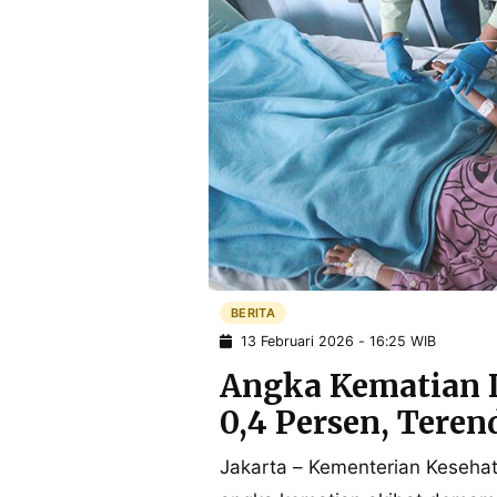
POLICY
WARGA
INFORMASI
KIRIM
IKLAN
TULISAN
PENGADUAN
TERM
OF
SERVICE
IKUTI
KAMI
BERITA
13 Februari 2026 - 16:25 WIB
Angka Kematian D
0,4 Persen, Tere
Jakarta – Kementerian Keseha
©
PT.
RESOLUSI