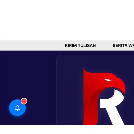
KIRIM TULISAN
BERITA W
!