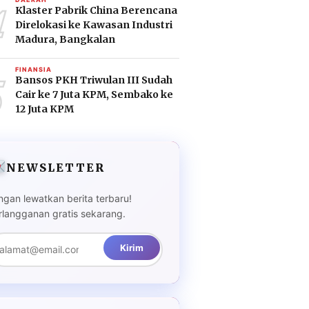
4
Klaster Pabrik China Berencana
Direlokasi ke Kawasan Industri
Madura, Bangkalan
5
FINANSIA
Bansos PKH Triwulan III Sudah
Cair ke 7 Juta KPM, Sembako ke
12 Juta KPM
NEWSLETTER
ngan lewatkan berita terbaru!
rlangganan gratis sekarang.
Kirim