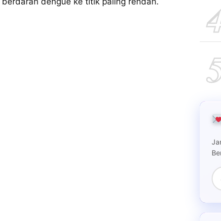
erdarah dengue ke titik paling rendah.
Ja
Be