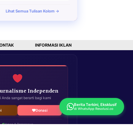
Lihat Semua Tulisan Kolom →
ONTAK
INFORMASI IKLAN
Jurnalisme Independen
i Anda sangat berarti bagi kami
Berita Terkini, Eksklusif
di WhatsApp Resolusi.co
i
Donasi
Aman & Terpercaya