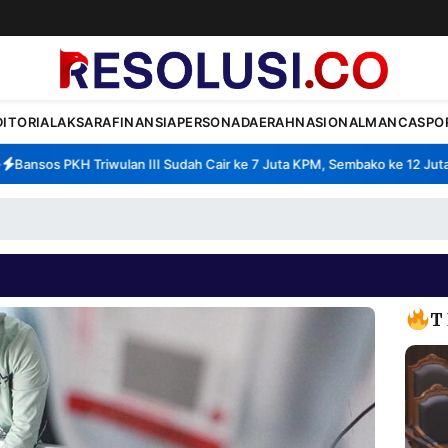
DITORIAL
AKSARA
FINANSIA
PERSONA
DAERAH
NASIONAL
MANCA
SPO
ansos PKH Triwulan III Sudah Cair ke 7 Juta KPM, Sembako ke 12 Juta K
T