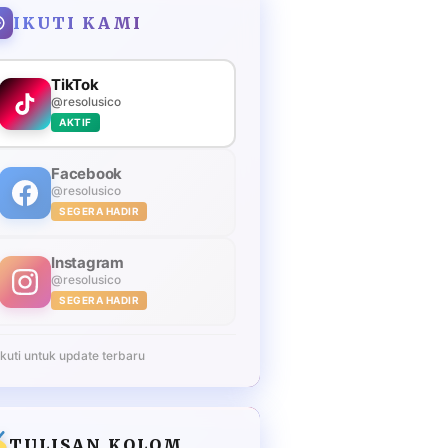
IKUTI KAMI
TikTok
@resolusico
AKTIF
Facebook
@resolusico
SEGERA HADIR
Instagram
@resolusico
SEGERA HADIR
Ikuti untuk update terbaru
TULISAN KOLOM