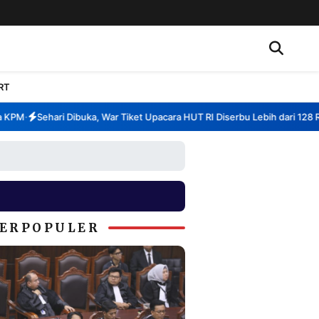
RT
PM
Sehari Dibuka, War Tiket Upacara HUT RI Diserbu Lebih dari 128 Ribu
•
ERPOPULER