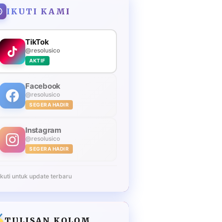
IKUTI KAMI
TikTok
@resolusico
AKTIF
Facebook
@resolusico
SEGERA HADIR
Instagram
@resolusico
SEGERA HADIR
Ikuti untuk update terbaru
TULISAN KOLOM