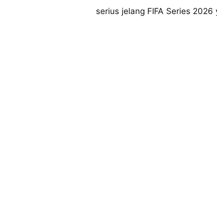
MEDIA
serius jelang FIFA Series 202
PRAMUDITA
©
Resolusi.co
-
2026
PT.
RESOLUSI
MEDIA
PRAMUDITA