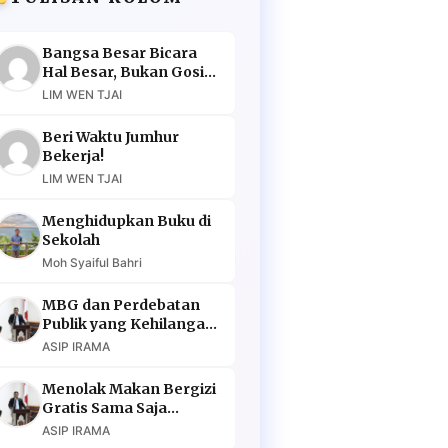
Bangsa Besar Bicara
Hal Besar, Bukan Gosip
Murahan
LIM WEN TJAI
Beri Waktu Jumhur
Bekerja!
LIM WEN TJAI
Menghidupkan Buku di
Sekolah
Moh Syaiful Bahri
MBG dan Perdebatan
Publik yang Kehilangan
Argumen
ASIP IRAMA
Menolak Makan Bergizi
Gratis Sama Saja
Menolak Masa Depan
ASIP IRAMA