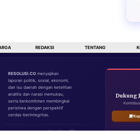
ARGA
REDAKSI
TENTANG
K
RESOLUSI.CO
menyajikan
laporan politik, sosial, ekonomi,
dan isu daerah dengan ketelitian
analitis dan narasi memukau,
Dukung 
serta berkomitmen membingkai
Kontribus
peristiwa dengan perspektif
cerdas-berintegritas.
Kop
IKUTI KAMI