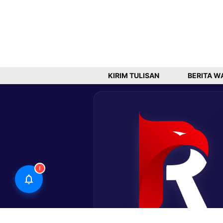
KIRIM TULISAN
BERITA W
!