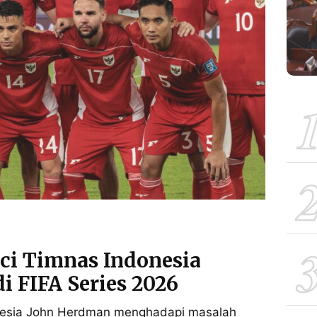
ci Timnas Indonesia
i FIFA Series 2026
onesia John Herdman menghadapi masalah