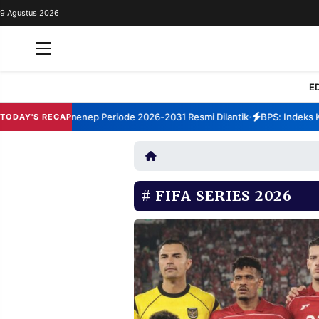
9 Agustus 2026
REDAKSI
TENTANG
RESOLUSI
IKLAN
E
TV
um TBM Sumenep Periode 2026-2031 Resmi Dilantik
BPS: Indeks Kepu
TODAY'S RECAP
•
RUBRIKASI
EDITORIAL
AKSARA
FINANSIA
PERSONA
FIFA SERIES 2026
DAERAH
NASIONAL
MANCA
SPORT
INFORMASI
PRIVACY
BERITA