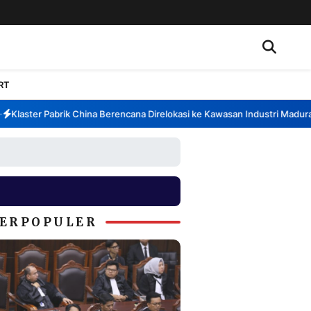
RT
laster Pabrik China Berencana Direlokasi ke Kawasan Industri Madura, B
ERPOPULER