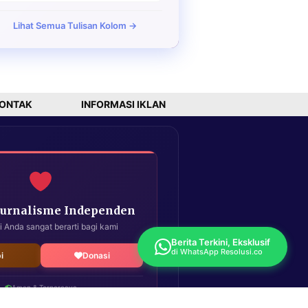
Lihat Semua Tulisan Kolom →
ONTAK
INFORMASI IKLAN
Jurnalisme Independen
i Anda sangat berarti bagi kami
Berita Terkini, Eksklusif
di WhatsApp Resolusi.co
i
Donasi
Aman & Terpercaya