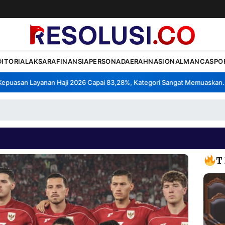
DITORIAL
AKSARA
FINANSIA
PERSONA
DAERAH
NASIONAL
MANCA
SPO
asan Layanan Haji 2026 Capai 83,28%, Kategori Sangat Memuaskan.
K
•
T