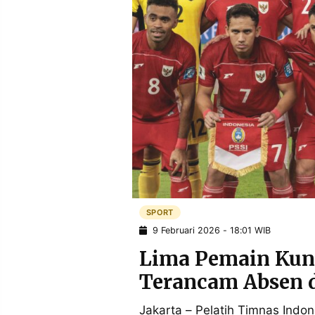
POLICY
WARGA
INFORMASI
KIRIM
IKLAN
TULISAN
PENGADUAN
TERM
OF
SERVICE
IKUTI
KAMI
SPORT
9 Februari 2026 - 18:01 WIB
Lima Pemain Kun
Terancam Absen d
©
PT.
Jakarta – Pelatih Timnas Ind
RESOLUSI