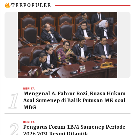
MEDIA
TERPOPULER
PRAMUDITA
©
Resolusi.co
-
2026
PT.
RESOLUSI
MEDIA
PRAMUDITA
1
BERITA
Mengenal A. Fahrur Rozi, Kuasa Hukum
Asal Sumenep di Balik Putusan MK soal
MBG
2
BERITA
Pengurus Forum TBM Sumenep Periode
2026-2031 Resmi Dilantik