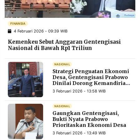
POLICY
WARGA
INFORMASI
KIRIM
IKLAN
TULISAN
FINANSIA
4 Februari 2026 - 09:39 WIB
PENGADUAN
TERM
OF
Kemenkeu Sebut Anggaran Gentengisasi
SERVICE
Nasional di Bawah Rp1 Triliun
NASIONAL
IKUTI
Strategi Penguatan Ekonomi
KAMI
Desa, Gentengisasi Prabowo
Dinilai Dorong Kemandirian
UMKM Lokal
3 Februari 2026 - 13:58 WIB
NASIONAL
Gaungkan Gentengisasi,
Bukti Nyata Prabowo
Prioritaskan Ekonomi Desa
©
3 Februari 2026 - 13:49 WIB
PT.
RESOLUSI