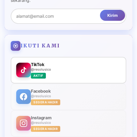
sekarang.
Kirim
IKUTI KAMI
TikTok
@resolusico
AKTIF
Facebook
@resolusico
SEGERA HADIR
Instagram
@resolusico
SEGERA HADIR