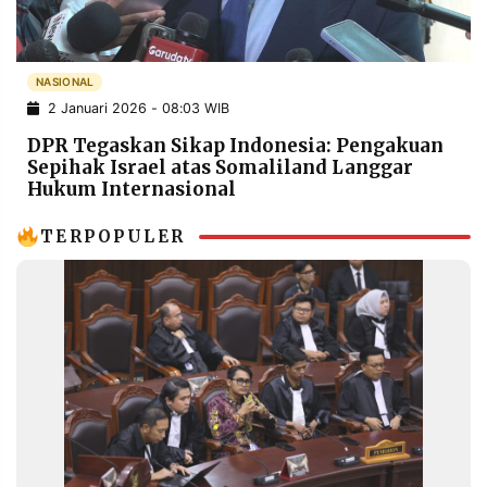
POLICY
WARGA
INFORMASI
KIRIM
IKLAN
TULISAN
NASIONAL
2 Januari 2026 - 08:03 WIB
PENGADUAN
TERM
OF
DPR Tegaskan Sikap Indonesia: Pengakuan
SERVICE
Sepihak Israel atas Somaliland Langgar
Hukum Internasional
TERPOPULER
IKUTI
KAMI
©
PT.
RESOLUSI