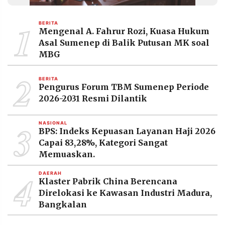
MEDIA
PRAMUDITA
1
BERITA
Mengenal A. Fahrur Rozi, Kuasa Hukum
Asal Sumenep di Balik Putusan MK soal
©
MBG
Resolusi.co
-
2
2026
BERITA
Pengurus Forum TBM Sumenep Periode
PT.
2026-2031 Resmi Dilantik
RESOLUSI
MEDIA
PRAMUDITA
3
NASIONAL
BPS: Indeks Kepuasan Layanan Haji 2026
Capai 83,28%, Kategori Sangat
Memuaskan.
4
DAERAH
Klaster Pabrik China Berencana
Direlokasi ke Kawasan Industri Madura,
Bangkalan