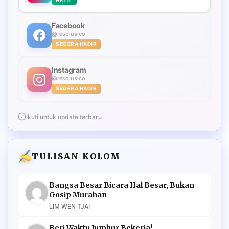
Facebook
@resolusico
SEGERA HADIR
Instagram
@resolusico
SEGERA HADIR
Ikuti untuk update terbaru
TULISAN KOLOM
Bangsa Besar Bicara Hal Besar, Bukan
Gosip Murahan
LIM WEN TJAI
Beri Waktu Jumhur Bekerja!