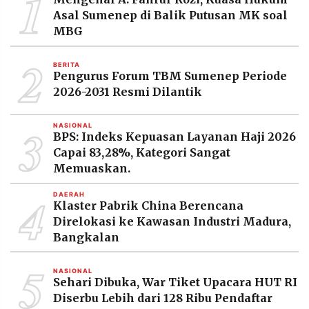
1
MEDIA
Asal Sumenep di Balik Putusan MK soal
PRAMUDITA
MBG
2
BERITA
©
Pengurus Forum TBM Sumenep Periode
Resolusi.co
-
2026-2031 Resmi Dilantik
2026
3
NASIONAL
PT.
BPS: Indeks Kepuasan Layanan Haji 2026
RESOLUSI
MEDIA
Capai 83,28%, Kategori Sangat
PRAMUDITA
Memuaskan.
4
DAERAH
Klaster Pabrik China Berencana
Direlokasi ke Kawasan Industri Madura,
Bangkalan
5
NASIONAL
Sehari Dibuka, War Tiket Upacara HUT RI
Diserbu Lebih dari 128 Ribu Pendaftar