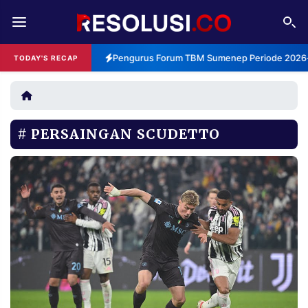
REDAKSI
TENTANG
Pengurus Forum TBM Sumenep Periode 2026-2
TODAY'S RECAP
RESOLUSI
IKLAN
TV
PERSAINGAN SCUDETTO
RUBRIKASI
EDITORIAL
AKSARA
FINANSIA
PERSONA
DAERAH
NASIONAL
MANCA
SPORT
INFORMASI
PRIVACY
BERITA