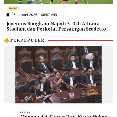
POLICY
WARGA
SPORT
INFORMASI
KIRIM
26 Januari 2026 - 05:57 WIB
IKLAN
TULISAN
Juventus Bungkam Napoli 3-0 di Allianz
PENGADUAN
TERM
Stadium dan Perketat Persaingan Scudetto
OF
SERVICE
TERPOPULER
IKUTI
KAMI
©
PT.
BERITA
Mengenal A. Fahrur Rozi, Kuasa Hukum
RESOLUSI