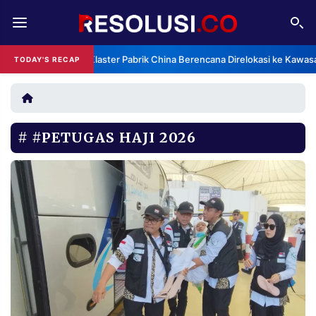
REDAKSI
TENTANG
Klaster Pabrik China Berencana Direlokasi ke Kawas
TODAY'S RECAP
RESOLUSI
IKLAN
TV
#PETUGAS HAJI 2026
RUBRIKASI
EDITORIAL
AKSARA
FINANSIA
PERSONA
DAERAH
NASIONAL
MANCA
SPORT
INFORMASI
PRIVACY
BERITA