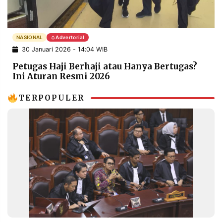
POLICY
WARGA
INFORMASI
KIRIM
IKLAN
TULISAN
NASIONAL
Advertorial
30 Januari 2026 - 14:04 WIB
PENGADUAN
TERM
OF
Petugas Haji Berhaji atau Hanya Bertugas?
SERVICE
Ini Aturan Resmi 2026
TERPOPULER
IKUTI
KAMI
©
PT.
RESOLUSI