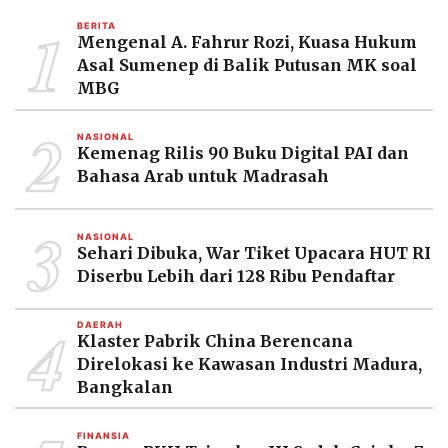
MEDIA
1
PRAMUDITA
BERITA
Mengenal A. Fahrur Rozi, Kuasa Hukum
Asal Sumenep di Balik Putusan MK soal
MBG
©
Resolusi.co
2
-
NASIONAL
2026
Kemenag Rilis 90 Buku Digital PAI dan
Bahasa Arab untuk Madrasah
PT.
RESOLUSI
MEDIA
3
PRAMUDITA
NASIONAL
Sehari Dibuka, War Tiket Upacara HUT RI
Diserbu Lebih dari 128 Ribu Pendaftar
4
DAERAH
Klaster Pabrik China Berencana
Direlokasi ke Kawasan Industri Madura,
Bangkalan
FINANSIA