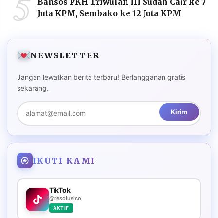
5
Bansos PKH Triwulan III Sudah Cair ke 7
Juta KPM, Sembako ke 12 Juta KPM
NEWSLETTER
Jangan lewatkan berita terbaru! Berlangganan gratis
sekarang.
Kirim
IKUTI KAMI
TikTok
@resolusico
AKTIF