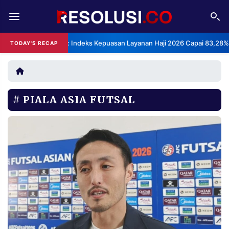
REDAKSI
TENTANG
BPS: Indeks Kepuasan Layanan Haji 2026 Capai 83,28%
TODAY'S RECAP
RESOLUSI
IKLAN
TV
PIALA ASIA FUTSAL
RUBRIKASI
EDITORIAL
AKSARA
FINANSIA
PERSONA
DAERAH
NASIONAL
MANCA
SPORT
INFORMASI
PRIVACY
BERITA