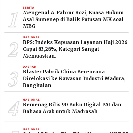
MEDIA
1
PRAMUDITA
BERITA
Mengenal A. Fahrur Rozi, Kuasa Hukum
Asal Sumenep di Balik Putusan MK soal
MBG
©
Resolusi.co
2
NASIONAL
-
BPS: Indeks Kepuasan Layanan Haji 2026
2026
Capai 83,28%, Kategori Sangat
Memuaskan.
PT.
RESOLUSI
MEDIA
3
PRAMUDITA
DAERAH
Klaster Pabrik China Berencana
Direlokasi ke Kawasan Industri Madura,
Bangkalan
4
NASIONAL
Kemenag Rilis 90 Buku Digital PAI dan
Bahasa Arab untuk Madrasah
NASIONAL