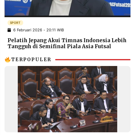
POLICY
WARGA
INFORMASI
KIRIM
IKLAN
TULISAN
SPORT
6 Februari 2026 - 20:11 WIB
PENGADUAN
TERM
OF
Pelatih Jepang Akui Timnas Indonesia Lebih
SERVICE
Tangguh di Semifinal Piala Asia Futsal
TERPOPULER
IKUTI
KAMI
©
PT.
RESOLUSI