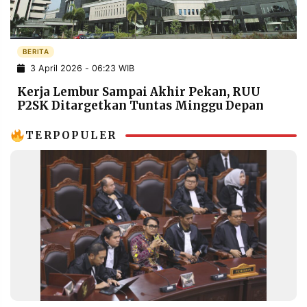
POLICY
WARGA
INFORMASI
KIRIM
IKLAN
TULISAN
BERITA
3 April 2026 - 06:23 WIB
PENGADUAN
TERM
OF
Kerja Lembur Sampai Akhir Pekan, RUU
SERVICE
P2SK Ditargetkan Tuntas Minggu Depan
TERPOPULER
IKUTI
KAMI
©
PT.
RESOLUSI