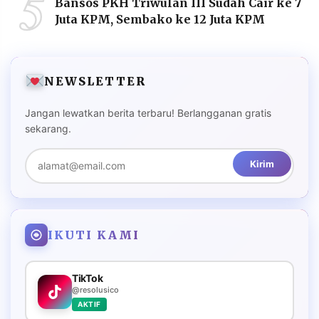
5
Bansos PKH Triwulan III Sudah Cair ke 7
Juta KPM, Sembako ke 12 Juta KPM
NEWSLETTER
Jangan lewatkan berita terbaru! Berlangganan gratis
sekarang.
Kirim
IKUTI KAMI
TikTok
@resolusico
AKTIF