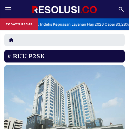
REDAKSI
TENTANG
BPS: Indeks Kepuasan Layanan Haji 2026 Capai 83,28%
TODAY'S RECAP
RESOLUSI
IKLAN
TV
RUU P2SK
RUBRIKASI
EDITORIAL
AKSARA
FINANSIA
PERSONA
DAERAH
NASIONAL
MANCA
SPORT
INFORMASI
PRIVACY
BERITA