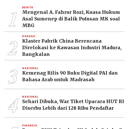
MEDIA
1
PRAMUDITA
BERITA
Mengenal A. Fahrur Rozi, Kuasa Hukum
Asal Sumenep di Balik Putusan MK soal
MBG
©
Resolusi.co
2
DAERAH
-
Klaster Pabrik China Berencana
2026
Direlokasi ke Kawasan Industri Madura,
Bangkalan
PT.
RESOLUSI
MEDIA
3
PRAMUDITA
NASIONAL
Kemenag Rilis 90 Buku Digital PAI dan
Bahasa Arab untuk Madrasah
4
NASIONAL
Sehari Dibuka, War Tiket Upacara HUT RI
Diserbu Lebih dari 128 Ribu Pendaftar
FINANSIA