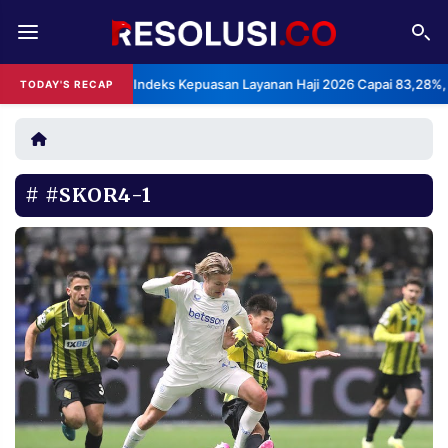
REDAKSI
TENTANG
BPS: Indeks Kepuasan Layanan Haji 2026 Capai 83,28%,
TODAY'S RECAP
RESOLUSI
IKLAN
TV
#SKOR4-1
RUBRIKASI
EDITORIAL
AKSARA
FINANSIA
PERSONA
DAERAH
NASIONAL
MANCA
SPORT
INFORMASI
PRIVACY
BERITA