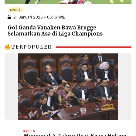
POLICY
WARGA
SPORT
INFORMASI
KIRIM
21 Januari 2026 - 05:16 WIB
IKLAN
TULISAN
Gol Ganda Vanaken Bawa Brugge
PENGADUAN
TERM
Selamatkan Asa di Liga Champions
OF
SERVICE
TERPOPULER
IKUTI
KAMI
©
PT.
BERITA
Mengenal A. Fahrur Rozi, Kuasa Hukum
RESOLUSI