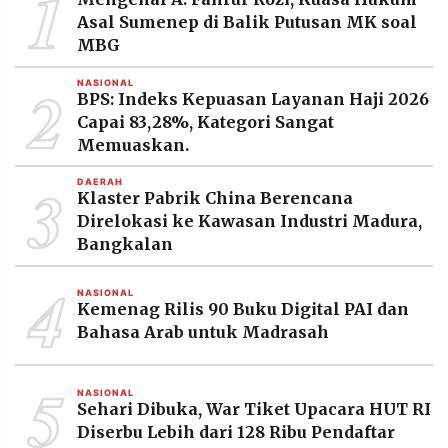
1
MEDIA
Asal Sumenep di Balik Putusan MK soal
PRAMUDITA
MBG
2
NASIONAL
BPS: Indeks Kepuasan Layanan Haji 2026
©
Resolusi.co
Capai 83,28%, Kategori Sangat
-
Memuaskan.
2026
3
DAERAH
PT.
Klaster Pabrik China Berencana
RESOLUSI
MEDIA
Direlokasi ke Kawasan Industri Madura,
PRAMUDITA
Bangkalan
4
NASIONAL
Kemenag Rilis 90 Buku Digital PAI dan
Bahasa Arab untuk Madrasah
5
NASIONAL
Sehari Dibuka, War Tiket Upacara HUT RI
Diserbu Lebih dari 128 Ribu Pendaftar