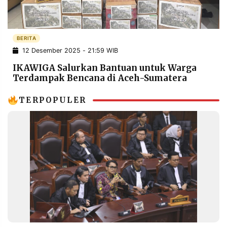
POLICY
WARGA
INFORMASI
KIRIM
IKLAN
TULISAN
BERITA
12 Desember 2025 - 21:59 WIB
PENGADUAN
TERM
OF
IKAWIGA Salurkan Bantuan untuk Warga
SERVICE
Terdampak Bencana di Aceh-Sumatera
TERPOPULER
IKUTI
KAMI
©
PT.
RESOLUSI