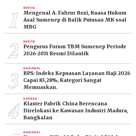
MEDIA
1
PRAMUDITA
BERITA
Mengenal A. Fahrur Rozi, Kuasa Hukum
Asal Sumenep di Balik Putusan MK soal
MBG
©
Resolusi.co
2
-
BERITA
2026
Pengurus Forum TBM Sumenep Periode
2026-2031 Resmi Dilantik
PT.
RESOLUSI
MEDIA
3
PRAMUDITA
NASIONAL
BPS: Indeks Kepuasan Layanan Haji 2026
Capai 83,28%, Kategori Sangat
Memuaskan.
4
DAERAH
Klaster Pabrik China Berencana
Direlokasi ke Kawasan Industri Madura,
Bangkalan
NASIONAL