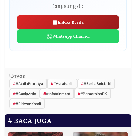
langsung di:
Indeks Berita
WhatsApp Channel
TAGS
#
#
#
#AtaliaPraratya
#AuraKasih
#BeritaSelebriti
#
#
#
#GosipArtis
#Infotainment
#PerceraianRK
#
#RidwanKamil
BACA JUGA