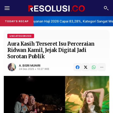
REDAKSI
TENTANG
uasan Layanan Haji 2026 Capai 83,28%, Kategori Sangat Memuaskan.
TODAY'S RECAP
RESOLUSI
IKLAN
TV
UNCATEGORIZED
Aura Kasih Terseret Isu Perceraian
Ridwan Kamil, Jejak Digital Jadi
RUBRIKASI
Sorotan Publik
EDITORIAL
AKSARA
A. BISRI MUNIRI
FINANSIA
PERSONA
24 Des 2025 • 10:27 WIB
DAERAH
NASIONAL
MANCA
SPORT
INFORMASI
PRIVACY
BERITA