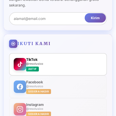
sekarang.
Kirim
IKUTI KAMI
TikTok
@resolusico
AKTIF
Facebook
@resolusico
SEGERA HADIR
Instagram
@resolusico
SEGERA HADIR