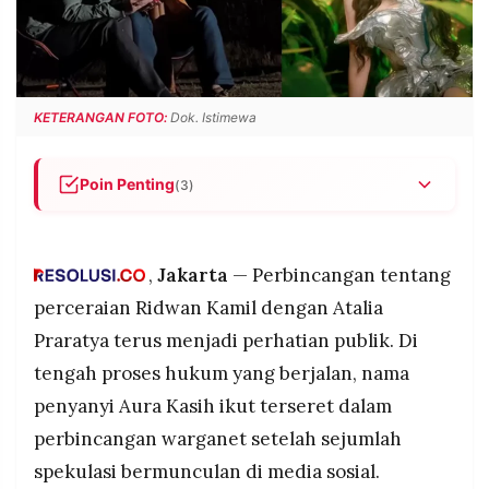
POLICY
WARGA
INFORMASI
KIRIM
IKLAN
TULISAN
PENGADUAN
TERM
KETERANGAN FOTO:
Dok. Istimewa
OF
SERVICE
Poin Penting
(3)
Nama Aura Kasih ikut disorot usai kabar
IKUTI
perceraian Ridwan Kamil.
KAMI
,
Jakarta
— Perbincangan tentang
Isu berkembang dari spekulasi dan penelusuran
jejak digital di media sosial.
perceraian Ridwan Kamil dengan Atalia
Tidak ada konfirmasi resmi terkait keterlibatan
Praratya terus menjadi perhatian publik. Di
pihak ketiga dalam perceraian tersebut.
tengah proses hukum yang berjalan, nama
penyanyi Aura Kasih ikut terseret dalam
perbincangan warganet setelah sejumlah
©
spekulasi bermunculan di media sosial.
PT.
RESOLUSI