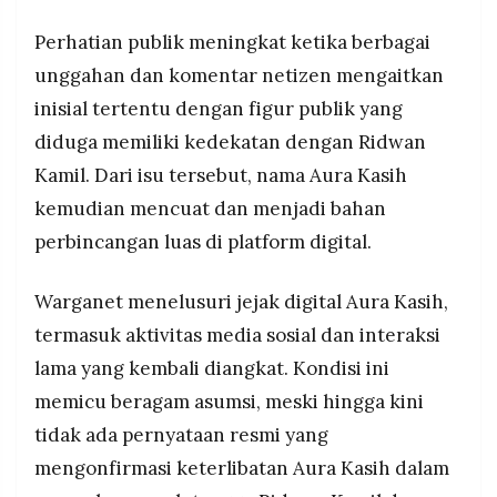
MEDIA
PRAMUDITA
Perhatian publik meningkat ketika berbagai
unggahan dan komentar netizen mengaitkan
inisial tertentu dengan figur publik yang
©
Resolusi.co
diduga memiliki kedekatan dengan Ridwan
-
2026
Kamil. Dari isu tersebut, nama Aura Kasih
kemudian mencuat dan menjadi bahan
PT.
RESOLUSI
MEDIA
perbincangan luas di platform digital.
PRAMUDITA
Warganet menelusuri jejak digital Aura Kasih,
termasuk aktivitas media sosial dan interaksi
lama yang kembali diangkat. Kondisi ini
memicu beragam asumsi, meski hingga kini
tidak ada pernyataan resmi yang
mengonfirmasi keterlibatan Aura Kasih dalam