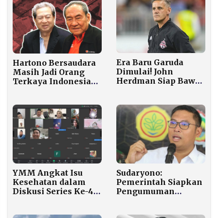
Era Baru Garuda
Hartono Bersaudara
Dimulai! John
Masih Jadi Orang
Herdman Siap Bawa
Terkaya Indonesia
Indonesia ke
2025, Kekayaan
Panggung Dunia
Tembus Rp727
Seperti Kanada
Triliun
YMM Angkat Isu
Sudaryono:
Kesehatan dalam
Pemerintah Siapkan
Diskusi Series Ke-4,
Pengumuman
Fokus Pola Hidup
Swasembada Pangan
Sehat dan