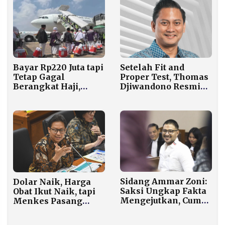
Pencegahan TBC
Bayar Rp220 Juta tapi
Setelah Fit and
Tetap Gagal
Proper Test, Thomas
Berangkat Haji,
Djiwandono Resmi
Begini Modus
Terpilih Jadi Deputi
Jaringan Jemaah
Gubernur BI
Nonprosedural di
Soetta
Sidang Ammar Zoni:
Dolar Naik, Harga
Saksi Ungkap Fakta
Obat Ikut Naik, tapi
Mengejutkan, Cuma
Menkes Pasang
Ponsel yang
Batas, Ini Angkanya
Ditemukan