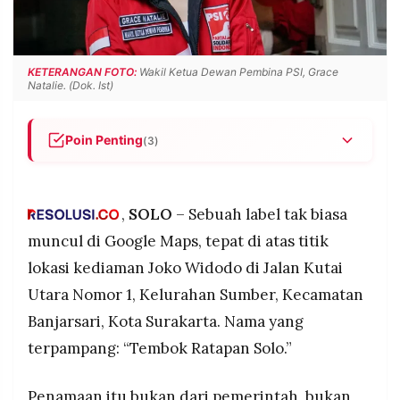
POLICY
WARGA
INFORMASI
KIRIM
IKLAN
TULISAN
KETERANGAN FOTO:
Wakil Ketua Dewan Pembina PSI, Grace
Natalie. (Dok. Ist)
PENGADUAN
TERM
OF
SERVICE
Poin Penting
(3)
Kediaman Jokowi di Jl. Kutai Utara No. 1, Sumber,
Banjarsari, Solo, viral setelah diberi label "Tembok
IKUTI
KAMI
Ratapan Solo" di Google Maps oleh netizen,
,
SOLO
– Sebuah label tak biasa
disertai video pemuda yang beraksi meratap di
muncul di Google Maps, tepat di atas titik
depan gerbang.
lokasi kediaman Joko Widodo di Jalan Kutai
PSI melalui Grace Natalie menilai fenomena itu
Utara Nomor 1, Kelurahan Sumber, Kecamatan
sebagai bukti Jokowi masih dicintai rakyat,
bukan sebagai bentuk ejekan atau sindiran.
Banjarsari, Kota Surakarta. Nama yang
Ajudan Jokowi, AKBP Syarif Fitriansyah, mengaku
terpampang: “Tembok Ratapan Solo.”
sudah mengetahui penamaan itu namun belum
©
memastikan apakah Jokowi sendiri sudah tahu,
PT.
Penamaan itu bukan dari pemerintah, bukan
RESOLUSI