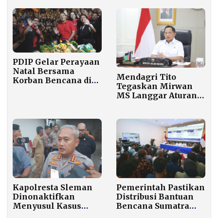
Melintas Sejak
Disiapkan
Tengah Malam
PDIP Gelar Perayaan
Natal Bersama
Mendagri Tito
Korban Bencana di
Tegaskan Mirwan
Tapanuli dan Sumut
MS Langgar Aturan,
Dikenai Sanksi
Pemberhentian
Sementara
Kapolresta Sleman
Pemerintah Pastikan
Dinonaktifkan
Distribusi Bantuan
Menyusul Kasus
Bencana Sumatra
Hogi Minaya
Cepat, Terukur, dan