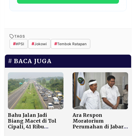
TAGS
#
#
#
#PSI
Jokowi
Tembok Ratapan
BACA JUGA
Bahu Jalan Jadi
Ara Respon
Biang Macet di Tol
Moratorium
Cipali, 41 Ribu
Perumahan di Jabar,
Kendaraan Sudah
Diskusi dengan KDM