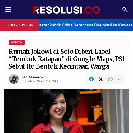
REDAKSI
TENTANG
Klaster Pabrik China Berencana Direlokasi ke Kawasan
TODAY'S RECAP
RESOLUSI
IKLAN
TV
BERITA
Rumah Jokowi di Solo Diberi Label
“Tembok Ratapan” di Google Maps, PSI
RUBRIKASI
Sebut Itu Bentuk Kecintaan Warga
EDITORIAL
AKSARA
N.F Mubarok
FINANSIA
PERSONA
18 Feb 2026 • 07:00 WIB
DAERAH
NASIONAL
MANCA
SPORT
INFORMASI
PRIVACY
BERITA