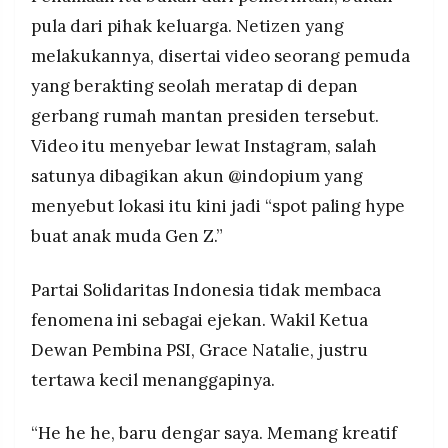
dan tidak berniat meminta perubahan nama di
MEDIA
pula dari pihak keluarga. Netizen yang
Google Maps.
PRAMUDITA
melakukannya, disertai video seorang pemuda
yang berakting seolah meratap di depan
©
gerbang rumah mantan presiden tersebut.
Resolusi.co
-
Video itu menyebar lewat Instagram, salah
2026
satunya dibagikan akun @indopium yang
PT.
RESOLUSI
menyebut lokasi itu kini jadi “spot paling hype
MEDIA
PRAMUDITA
buat anak muda Gen Z.”
Partai Solidaritas Indonesia tidak membaca
fenomena ini sebagai ejekan. Wakil Ketua
Dewan Pembina PSI, Grace Natalie, justru
tertawa kecil menanggapinya.
“He he he, baru dengar saya. Memang kreatif