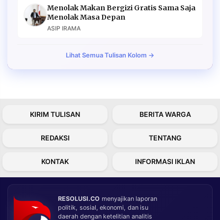
Menolak Makan Bergizi Gratis Sama Saja
Menolak Masa Depan
ASIP IRAMA
Lihat Semua Tulisan Kolom →
KIRIM TULISAN
BERITA WARGA
REDAKSI
TENTANG
KONTAK
INFORMASI IKLAN
RESOLUSI.CO
menyajikan laporan
politik, sosial, ekonomi, dan isu
daerah dengan ketelitian analitis