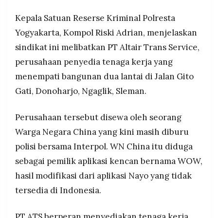
MEDIA
pemilik aplikasi WOW yang menjadi dalang
PRAMUDITA
Kepala Satuan Reserse Kriminal Polresta
operasi, dengan menyita 30 ponsel, 50 laptop
berisi konten porno, dan berkoordinasi menindak
Yogyakarta, Kompol Riski Adrian, menjelaskan
cabang perusahaan di Lampung.
sindikat ini melibatkan PT Altair Trans Service,
©
Resolusi.co
perusahaan penyedia tenaga kerja yang
-
2026
menempati bangunan dua lantai di Jalan Gito
Gati, Donoharjo, Ngaglik, Sleman.
PT.
RESOLUSI
MEDIA
PRAMUDITA
Perusahaan tersebut disewa oleh seorang
Warga Negara China yang kini masih diburu
polisi bersama Interpol. WN China itu diduga
sebagai pemilik aplikasi kencan bernama WOW,
hasil modifikasi dari aplikasi Nayo yang tidak
tersedia di Indonesia.
PT ATS berperan menyediakan tenaga kerja