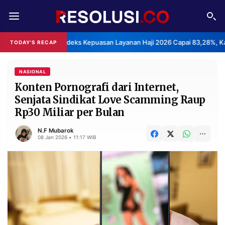
REDAKSI
TENTANG
BPS: Indeks Kepuasan Layanan Haji 2026 Capai 83,28%, Ka
TODAY'S RECAP
RESOLUSI
IKLAN
TV
NASIONAL
Konten Pornografi dari Internet,
Senjata Sindikat Love Scamming Raup
RUBRIKASI
Rp30 Miliar per Bulan
EDITORIAL
AKSARA
N.F Mubarok
FINANSIA
PERSONA
08 Jan 2026 • 11:17 WIB
DAERAH
NASIONAL
MANCA
SPORT
INFORMASI
PRIVACY
BERITA