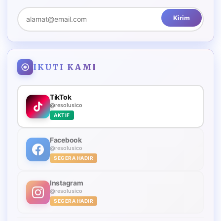
Kirim
IKUTI KAMI
TikTok
@resolusico
AKTIF
Facebook
@resolusico
SEGERA HADIR
Instagram
@resolusico
SEGERA HADIR