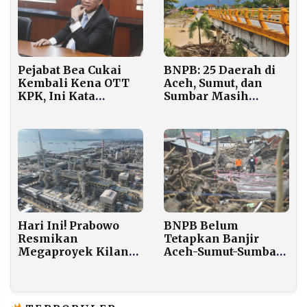
BNPB: 25 Daerah di
Pejabat Bea Cukai
Aceh, Sumut, dan
Kembali Kena OTT
Sumbar Masih
KPK, Ini Kata
Tanggap Darurat
Menkeu
Banjir-Longsor
Hari Ini! Prabowo
BNPB Belum
Resmikan
Tetapkan Banjir
Megaproyek Kilang
Aceh-Sumut-Sumbar
Rp 123 Triliun di
Jadi Bencana
Balikpapan
Nasional, Ini
Kriterianya