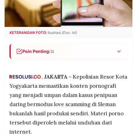
POLICY
WARGA
INFORMASI
KIRIM
IKLAN
TULISAN
PENGADUAN
TERM
KETERANGAN FOTO:
Ilustrasi (Doc. Ist)
OF
SERVICE
Poin Penting
(3)
Polisi mengungkap sindikat love scamming di
IKUTI
Sleman menggunakan konten pornografi hasil
KAMI
unduhan internet yang ditukar dengan gift virtual
,
JAKARTA –
Kepolisian Resor Kota
di aplikasi kencan WOW, meraup keuntungan
Yogyakarta memastikan konten pornografi
Rp30 miliar per bulan selama setahun beroperasi.
yang menjadi umpan dalam kasus penipuan
Enam tersangka dari PT Altair Trans Service
daring bermodus love scamming di Sleman
ditangkap, termasuk CEO dan manajer, yang
menyediakan 200 agen bekerja tiga shift untuk
bukanlah hasil produksi sendiri. Materi porno
menipu pengguna dari AS, Inggris, Kanada, dan
tersebut diperoleh melalui unduhan dari
Australia dengan target 2 juta koin per shift.
©
internet.
PT.
Polisi gandeng Interpol memburu WN China
RESOLUSI