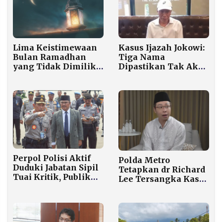
Lima Keistimewaan
Kasus Ijazah Jokowi:
Bulan Ramadhan
Tiga Nama
yang Tidak Dimiliki
Dipastikan Tak Akan
Bulan Lainnya
Dimaafkan
Perpol Polisi Aktif
Polda Metro
Duduki Jabatan Sipil
Tetapkan dr Richard
Tuai Kritik, Publik
Lee Tersangka Kasus
Minta Evaluasi
Dugaan Pelanggaran
Presiden
Produk Kesehatan