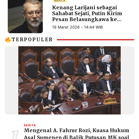
MANCA
MEDIA
Kenang Larijani sebagai
PRAMUDITA
Sahabat Sejati, Putin Kirim
Pesan Belasungkawa ke
Pemimpin Tertinggi Iran
19 Maret 2026 - 14:44 WIB
©
Resolusi.co
TERPOPULER
-
2026
PT.
RESOLUSI
MEDIA
PRAMUDITA
1
BERITA
Mengenal A. Fahrur Rozi, Kuasa Hukum
Asal Sumenep di Balik Putusan MK soal