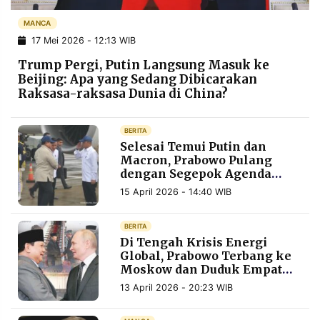
POLICY
WARGA
MANCA
INFORMASI
KIRIM
17 Mei 2026 - 12:13 WIB
IKLAN
TULISAN
Trump Pergi, Putin Langsung Masuk ke
PENGADUAN
TERM
Beijing: Apa yang Sedang Dibicarakan
OF
Raksasa-raksasa Dunia di China?
SERVICE
BERITA
Selesai Temui Putin dan
IKUTI
Macron, Prabowo Pulang
KAMI
dengan Segepok Agenda
Kerja Sama
15 April 2026 - 14:40 WIB
BERITA
Di Tengah Krisis Energi
Global, Prabowo Terbang ke
Moskow dan Duduk Empat
Mata dengan Putin
13 April 2026 - 20:23 WIB
©
PT.
RESOLUSI