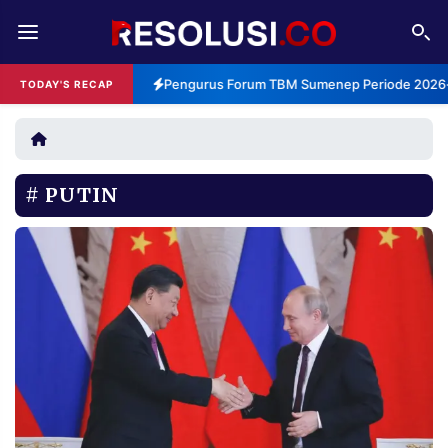
REDAKSI
TENTANG
Pengurus Forum TBM Sumenep Periode 2026-2
TODAY'S RECAP
RESOLUSI
IKLAN
TV
PUTIN
RUBRIKASI
EDITORIAL
AKSARA
FINANSIA
PERSONA
DAERAH
NASIONAL
MANCA
SPORT
INFORMASI
PRIVACY
BERITA