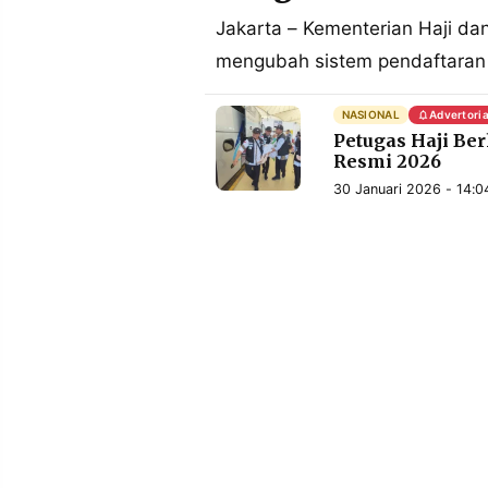
MEDIA
PRAMUDITA
Jakarta – Kementerian Haji d
mengubah sistem pendaftaran h
©
NASIONAL
Advertoria
Resolusi.co
Petugas Haji Ber
-
2026
Resmi 2026
30 Januari 2026 - 14:0
PT.
RESOLUSI
MEDIA
PRAMUDITA