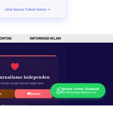
Lihat Semua Tulisan Kolom →
ONTAK
INFORMASI IKLAN
Jurnalisme Independen
i Anda sangat berarti bagi kami
Berita Terkini, Eksklusif
di WhatsApp Resolusi.co
i
Donasi
Aman & Terpercaya