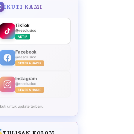
IKUTI KAMI
TikTok
@resolusico
AKTIF
Facebook
@resolusico
SEGERA HADIR
Instagram
@resolusico
SEGERA HADIR
Ikuti untuk update terbaru
TULISAN KOLOM