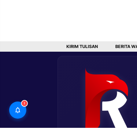
KIRIM TULISAN
BERITA W
!