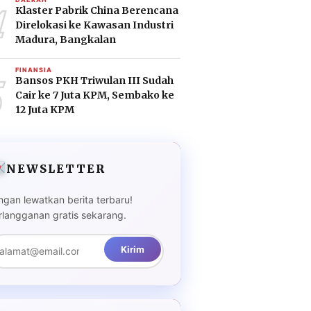
4
Klaster Pabrik China Berencana
Direlokasi ke Kawasan Industri
Madura, Bangkalan
5
FINANSIA
Bansos PKH Triwulan III Sudah
Cair ke 7 Juta KPM, Sembako ke
12 Juta KPM
NEWSLETTER
ngan lewatkan berita terbaru!
rlangganan gratis sekarang.
Kirim