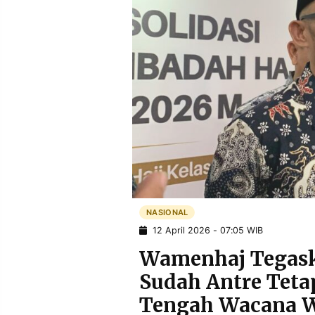
POLICY
WARGA
INFORMASI
KIRIM
IKLAN
TULISAN
PENGADUAN
TERM
OF
SERVICE
IKUTI
KAMI
NASIONAL
12 April 2026 - 07:05 WIB
Wamenhaj Tegask
Sudah Antre Tetap
©
Tengah Wacana Wa
PT.
RESOLUSI