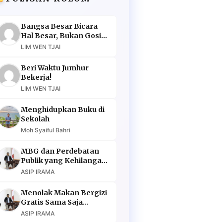
Bangsa Besar Bicara
Hal Besar, Bukan Gosip
Murahan
LIM WEN TJAI
Beri Waktu Jumhur
Bekerja!
LIM WEN TJAI
Menghidupkan Buku di
Sekolah
Moh Syaiful Bahri
MBG dan Perdebatan
Publik yang Kehilangan
Argumen
ASIP IRAMA
Menolak Makan Bergizi
Gratis Sama Saja
Menolak Masa Depan
ASIP IRAMA