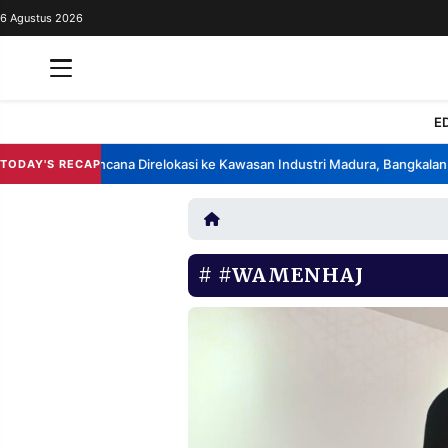
6 Agustus 2026
REDAKSI
TENTANG
RESOLUSI
IKLAN
E
TV
k China Berencana Direlokasi ke Kawasan Industri Madura, Bangkalan
B
TODAY'S RECAP
•
RUBRIKASI
EDITORIAL
AKSARA
FINANSIA
PERSONA
#WAMENHAJ
DAERAH
NASIONAL
MANCA
SPORT
INFORMASI
PRIVACY
BERITA