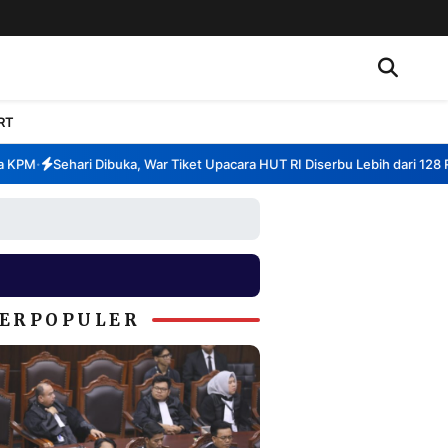
RT
PM
Sehari Dibuka, War Tiket Upacara HUT RI Diserbu Lebih dari 128 Ribu
•
ERPOPULER