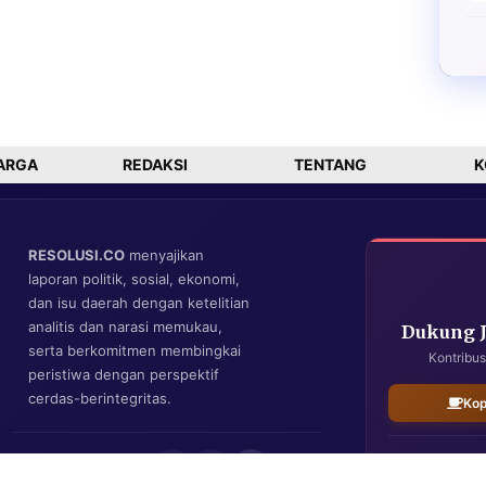
ARGA
REDAKSI
TENTANG
K
RESOLUSI.CO
menyajikan
laporan politik, sosial, ekonomi,
dan isu daerah dengan ketelitian
analitis dan narasi memukau,
Dukung 
serta berkomitmen membingkai
Kontribus
peristiwa dengan perspektif
cerdas-berintegritas.
Kop
IKUTI KAMI