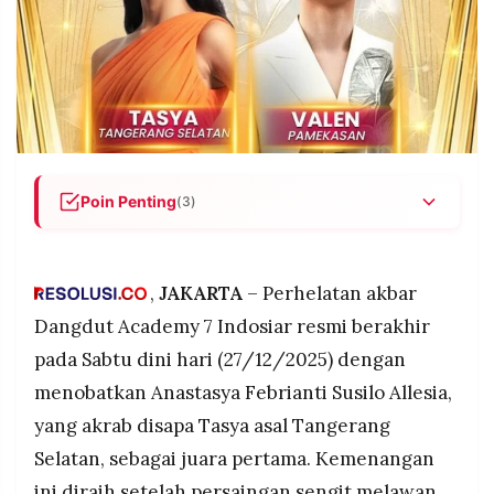
POLICY
WARGA
INFORMASI
KIRIM
IKLAN
TULISAN
PENGADUAN
TERM
OF
SERVICE
Poin Penting
(3)
Tasya Tangerang Selatan dinobatkan juara DA7
IKUTI
KAMI
dengan total 406 juta Virtual Gift, mengungguli
Valen Pamekasan (353 juta) setelah persaingan
,
JAKARTA
– Perhelatan akbar
tiga malam grand final yang dramatis.
Dangdut Academy 7 Indosiar resmi berakhir
Kemenangan diraih setelah Tasya membalikkan
pada Sabtu dini hari (27/12/2025) dengan
keadaan di Grand Final 2, dimana Valen sempat
menobatkan Anastasya Febrianti Susilo Allesia,
unggul di Grand Final 1, dengan penampilan duet
bersama Putri Ariani dan Lesti Kejora yang
yang akrab disapa Tasya asal Tangerang
memukau juri.
Selatan, sebagai juara pertama. Kemenangan
©
Tasya bawa pulang hadiah Rp300 juta plus piala,
PT.
ini diraih setelah persaingan sengit melawan
RESOLUSI