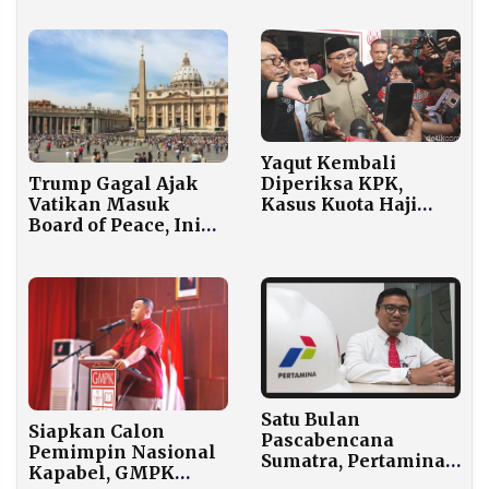
Plat Motor dengan
Masih Berlaku
Plastik
Yaqut Kembali
Trump Gagal Ajak
Diperiksa KPK,
Vatikan Masuk
Kasus Kuota Haji
Board of Peace, Ini
Makin Mengembang
Alasan Takhta Suci
Menolak
Satu Bulan
Siapkan Calon
Pascabencana
Pemimpin Nasional
Sumatra, Pertamina
Kapabel, GMPK
Terus Salurkan