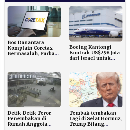
Bos Danantara
Boeing Kantongi
Komplain Coretax
Kontrak US$298 Juta
Bermasalah, Purbaya
dari Israel untuk
Langsung Bawa Tim
Produksi 5.000 Bom
IT ke Lokasi
Berpemandu Udara
Detik-Detik Teror
Tembak-tembakan
Penembakan di
Lagi di Selat Hormuz,
Rumah Anggota
Trump Bilang
DPRD, Pelaku Tutup
Gencatan Senjata