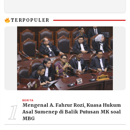
Samakan Frekuensi
Bantuan Hingga
Pemikiran Kader
Wilayah Terisolasi
dari Aceh hingga
Papua
TERPOPULER
1
BERITA
Mengenal A. Fahrur Rozi, Kuasa Hukum
Asal Sumenep di Balik Putusan MK soal
MBG