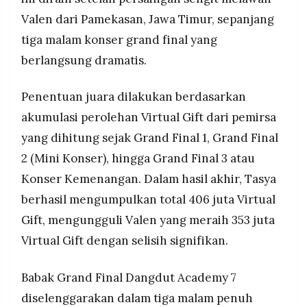
apartemen gratis setahun, kontrak manajemen,
MEDIA
PRAMUDITA
Valen dari Pamekasan, Jawa Timur, sepanjang
dan beasiswa IMDE, sambil mendonasikan
sebagian Virtual Gift untuk korban bencana
tiga malam konser grand final yang
Sumatra.
berlangsung dramatis.
©
Resolusi.co
-
Penentuan juara dilakukan berdasarkan
2026
akumulasi perolehan Virtual Gift dari pemirsa
PT.
yang dihitung sejak Grand Final 1, Grand Final
RESOLUSI
MEDIA
PRAMUDITA
2 (Mini Konser), hingga Grand Final 3 atau
Konser Kemenangan. Dalam hasil akhir, Tasya
berhasil mengumpulkan total 406 juta Virtual
Gift, mengungguli Valen yang meraih 353 juta
Virtual Gift dengan selisih signifikan.
Babak Grand Final Dangdut Academy 7
diselenggarakan dalam tiga malam penuh