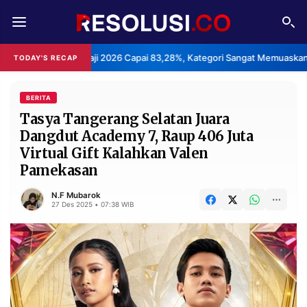
REDAKSI
TENTANG
Haji 2026 Capai 83,28%, Kategori Sangat Memuaskan.
Klaste
TODAY'S RECAP
•
RESOLUSI
IKLAN
TV
BERITA
Tasya Tangerang Selatan Juara
Dangdut Academy 7, Raup 406 Juta
RUBRIKASI
Virtual Gift Kalahkan Valen
EDITORIAL
AKSARA
Pamekasan
FINANSIA
PERSONA
N.F Mubarok
27 Des 2025 • 07:38 WIB
DAERAH
NASIONAL
MANCA
SPORT
INFORMASI
PRIVACY
BERITA