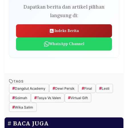
Dapatkan berita dan artikel pilihan
langsung di:
Indeks Berita
WhatsApp Channel
TAGS
#
#
#
#
Dangdut Academy
Dewi Persik
Final
Lesti
#
#
#
Soimah
Tasya Vs Valen
Virtual Gift
#
Wika Salim
BACA JUGA