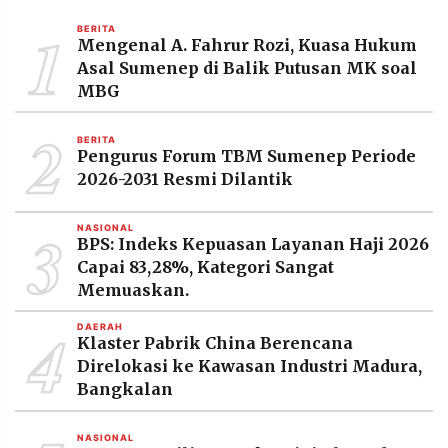
MEDIA
PRAMUDITA
1
BERITA
Mengenal A. Fahrur Rozi, Kuasa Hukum
Asal Sumenep di Balik Putusan MK soal
MBG
©
Resolusi.co
2
-
BERITA
2026
Pengurus Forum TBM Sumenep Periode
2026-2031 Resmi Dilantik
PT.
RESOLUSI
MEDIA
3
PRAMUDITA
NASIONAL
BPS: Indeks Kepuasan Layanan Haji 2026
Capai 83,28%, Kategori Sangat
Memuaskan.
4
DAERAH
Klaster Pabrik China Berencana
Direlokasi ke Kawasan Industri Madura,
Bangkalan
NASIONAL