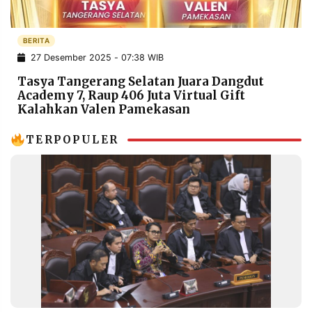
POLICY
WARGA
INFORMASI
KIRIM
BERITA
IKLAN
TULISAN
27 Desember 2025 - 07:38 WIB
PENGADUAN
TERM
Tasya Tangerang Selatan Juara Dangdut
OF
Academy 7, Raup 406 Juta Virtual Gift
SERVICE
Kalahkan Valen Pamekasan
TERPOPULER
IKUTI
KAMI
©
PT.
RESOLUSI