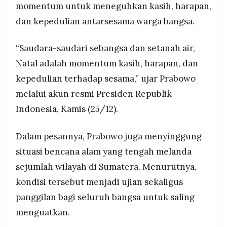
kesehatan, dan kebersamaan serta menjadi
momentum untuk meneguhkan kasih, harapan,
MEDIA
PRAMUDITA
semangat kebangkitan bagi Indonesia.
dan kepedulian antarsesama warga bangsa.
“Saudara-saudari sebangsa dan setanah air,
©
Resolusi.co
Natal adalah momentum kasih, harapan, dan
-
2026
kepedulian terhadap sesama,” ujar Prabowo
melalui akun resmi Presiden Republik
PT.
RESOLUSI
Indonesia, Kamis (25/12).
MEDIA
PRAMUDITA
Dalam pesannya, Prabowo juga menyinggung
situasi bencana alam yang tengah melanda
sejumlah wilayah di Sumatera. Menurutnya,
kondisi tersebut menjadi ujian sekaligus
panggilan bagi seluruh bangsa untuk saling
menguatkan.