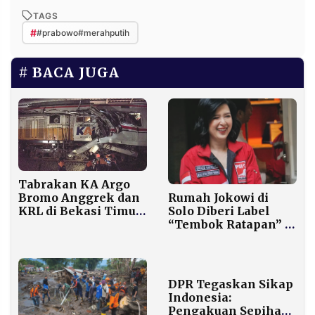
TAGS
#
#prabowo#merahputih
BACA JUGA
Tabrakan KA Argo
Bromo Anggrek dan
Rumah Jokowi di
KRL di Bekasi Timur:
Solo Diberi Label
6 Tewas, 80 Luka, 240
“Tembok Ratapan” di
Penumpang Selamat
Google Maps, PSI
Sebut Itu Bentuk
Kecintaan Warga
DPR Tegaskan Sikap
Indonesia:
Pengakuan Sepihak