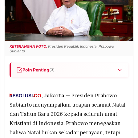
POLICY
WARGA
INFORMASI
KIRIM
IKLAN
TULISAN
PENGADUAN
TERM
OF
SERVICE
KETERANGAN FOTO:
Presiden Republik Indonesia, Prabowo
Subianto
IKUTI
Poin Penting
(3)
KAMI
Presiden Prabowo mengucapkan selamat Natal
dan Tahun Baru 2026 kepada umat Kristiani,
menegaskan Natal sebagai momentum kasih dan
,
Jakarta
— Presiden Prabowo
kepedulian.
Subianto menyampaikan ucapan selamat Natal
Ia menyinggung ujian bangsa akibat bencana
dan Tahun Baru 2026 kepada seluruh umat
alam di Sumatera dan mengajak rakyat
Kristiani di Indonesia. Prabowo menegaskan
memperkuat solidaritas serta gotong royong.
©
bahwa Natal bukan sekadar perayaan, tetapi
Prabowo berharap Natal membawa damai,
PT.
RESOLUSI