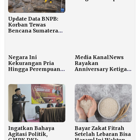
Israel atas
Somaliland Langgar
Hukum
Update Data BNPB:
Internasional
Korban Tewas
Bencana Sumatera
Mencapai 776 Orang,
564 Masih Hilang
Negara Ini
Media KanalNews
Kekurangan Pria
Rayakan
Hingga Perempuan
Anniversary Ketiga
Ramai-ramai Sewa
dengan Jalan Santai
“Husband for an
di Wisata Alam
Hour”
Somber Rajeh
Ingatkan Bahaya
Bayar Zakat Fitrah
Agitasi Politik,
Setelah Lebaran Bisa
GMPK DKI:
Haram! Ini Waktunya