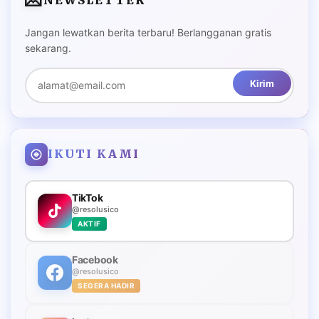
💌
NEWSLETTER
Jangan lewatkan berita terbaru! Berlangganan gratis
sekarang.
Kirim
IKUTI KAMI
TikTok
@resolusico
AKTIF
Facebook
@resolusico
SEGERA HADIR