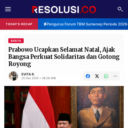
REDAKSI
TENTANG
Pengurus Forum TBM Sumenep Periode 2026-2
TODAY'S RECAP
RESOLUSI
IKLAN
TV
BERITA
Prabowo Ucapkan Selamat Natal, Ajak
Bangsa Perkuat Solidaritas dan Gotong
RUBRIKASI
Royong
EDITORIAL
AKSARA
EVITA R.
FINANSIA
PERSONA
25 Des 2025 • 08:28 WIB
DAERAH
NASIONAL
MANCA
SPORT
INFORMASI
PRIVACY
BERITA