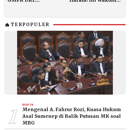
Demokrasi Harus
yang Benar
Berjalan di Atas Rel
Konstitusi
🔥
TERPOPULER
1
BERITA
Mengenal A. Fahrur Rozi, Kuasa Hukum
Asal Sumenep di Balik Putusan MK soal
MBG