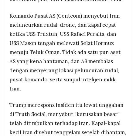
MEDIA
menyatakan AS sudah melanggar gencatan
PRAMUDITA
senjata.
Komando Pusat AS (Centcom) menyebut Iran
Insiden 7 Mei adalah yang ketiga dalam dua
meluncurkan rudal, drone, dan kapal cepat
minggu: sebelumnya AS menyerang tujuh kapal
©
ketika USS Truxtun, USS Rafael Peralta, dan
cepat Iran pada 4 Mei dalam operasi "Project
Resolusi.co
-
Freedom", dan menyergap kapal tanker minyak
USS Mason tengah melewati Selat Hormuz
2026
Iran di Samudra Hindia pada 24 April.
menuju Teluk Oman. Tidak ada satu pun aset
PT.
AS yang kena hantaman, dan AS membalas
RESOLUSI
MEDIA
PRAMUDITA
dengan menyerang lokasi peluncuran rudal,
pusat komando, serta simpul intelijen milik
Iran.
Trump merespons insiden itu lewat unggahan
di Truth Social, menyebut “kerusakan besar”
telah ditimbulkan terhadap Iran. Kapal-kapal
kecil Iran disebut tenggelam setelah dihantam,