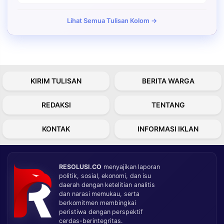
Lihat Semua Tulisan Kolom →
KIRIM TULISAN
BERITA WARGA
REDAKSI
TENTANG
KONTAK
INFORMASI IKLAN
RESOLUSI.CO
menyajikan laporan
politik, sosial, ekonomi, dan isu
daerah dengan ketelitian analitis
dan narasi memukau, serta
berkomitmen membingkai
peristiwa dengan perspektif
cerdas-berintegritas.