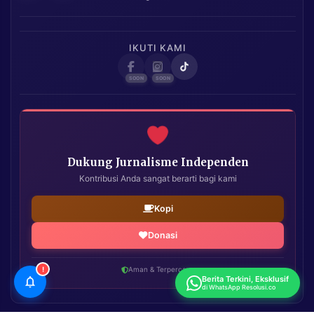
IKUTI KAMI
Dukung Jurnalisme Independen
Kontribusi Anda sangat berarti bagi kami
Kopi
Donasi
!
Aman & Terpercaya
Berita Terkini, Eksklusif
di WhatsApp Resolusi.co