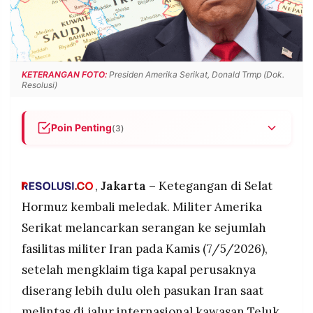
POLICY
WARGA
INFORMASI
KIRIM
IKLAN
TULISAN
PENGADUAN
TERM
KETERANGAN FOTO:
Presiden Amerika Serikat, Donald Trmp (Dok.
OF
Resolusi)
SERVICE
Poin Penting
(3)
AS menyerang fasilitas militer Iran pada 7 Mei
IKUTI
KAMI
setelah mengklaim tiga kapal perusaknya
diserang rudal dan drone IRGC di Selat Hormuz,
,
Jakarta –
Ketegangan di Selat
sementara Iran menyatakan justru AS yang
Hormuz kembali meledak. Militer Amerika
memulai dengan menyerang kapal tanker minyak
Serikat melancarkan serangan ke sejumlah
Iran di dekat Jask.
fasilitas militer Iran pada Kamis (7/5/2026),
Trump menegaskan gencatan senjata masih
berlaku meski tembak-tembakan terjadi, sambil
setelah mengklaim tiga kapal perusaknya
mengancam Iran akan "merasakan banyak
diserang lebih dulu oleh pasukan Iran saat
©
penderitaan" jika kesepakatan tidak segera
PT.
melintas di jalur internasional kawasan Teluk.
ditandatangani, sementara IRGC justru
RESOLUSI