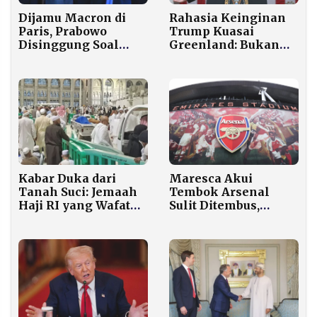
Dijamu Macron di
Rahasia Keinginan
Paris, Prabowo
Trump Kuasai
Disinggung Soal
Greenland: Bukan
Dewan Perdamaian
Cuma Pertahanan,
Gaza
Ada Harta Karun
Logam Langka!
Maresca Akui
Kabar Duka dari
Tembok Arsenal
Tanah Suci: Jemaah
Sulit Ditembus,
Haji RI yang Wafat
Chelsea Siapkan
Bertambah, Puluhan
Formula Khusus
Masih Berjuang di RS
untuk Derby London
Saudi