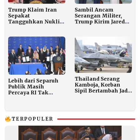
Trump Klaim Iran
Sambil Ancam
Sepakat
Serangan Militer,
Tangguhkan Nuklir
Trump Kirim Jared
Tanpa Batas Waktu,
Kushner ke Muscat
Selat Hormuz
Negosiasi Nuklir
Kembali Dibuka
Iran
Thailand Serang
Lebih dari Separuh
Kamboja, Korban
Publik Masih
Sipil Bertambah Jadi
Percaya RI Tak
Enam Orang
Tinggalkan
Palestina, tapi Iuran
Rp 17 Triliun Jadi
Ganjalan
TERPOPULER