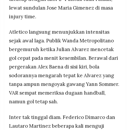
MEDIA
lewat sundulan Jose Maria Gimenez di masa
PRAMUDITA
injury time.
©
Atletico langsung menunjukkan intensitas
Resolusi.co
-
sejak awal laga. Publik Wanda Metropolitano
2026
bergemuruh ketika Julian Alvarez mencetak
PT.
gol cepat pada menit kesembilan. Berawal dari
RESOLUSI
MEDIA
PRAMUDITA
pergerakan Alex Baena di sisi kiri, bola
sodorannya mengarah tepat ke Alvarez yang
tanpa ampun mengoyak gawang Yann Sommer.
VAR sempat memeriksa dugaan handball,
namun gol tetap sah.
Inter tak tinggal diam. Federico Dimarco dan
Lautaro Martinez beberapa kali menguji