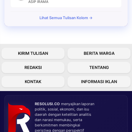
ASIP IRAMA
Lihat Semua Tulisan Kolom →
KIRIM TULISAN
BERITA WARGA
REDAKSI
TENTANG
KONTAK
INFORMASI IKLAN
RESOLUSI.CO
menyajikan laporan
politik, sosial, ekonomi, dan isu
daerah dengan ketelitian analitis
dan narasi memukau, serta
berkomitmen membingkai
peristiwa dengan perspektif