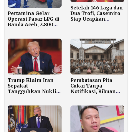
Setelah 146 Laga dan
Dua Trofi, Casemiro
Pertamina Gelar
Siap Ucapkan
Operasi Pasar LPG di
Selamat Tinggal
Banda Aceh, 2.800
pada MU
Tabung
Digelontorkan untuk
Warga Pasca-
Bencana
Trump Klaim Iran
Pembatasan Pita
Sepakat
Cukai Tanpa
Tangguhkan Nuklir
Notifikasi, Ribuan
Tanpa Batas Waktu,
Pekerja Rokok di
Selat Hormuz
Sumenep Terancam
Kembali Dibuka
Dirumahkan