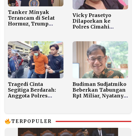
Tanker Minyak
Vicky Prasetyo
Terancam di Selat
Dilaporkan ke
Hormuz, Trump
Polres Cimahi
Keluarkan Dua Kartu
Terkait Dugaan
Truf Sekaligus
Utang Dana
Kampanye Rp700
Juta
Tragedi Cinta
Budiman Sudjatmiko
Segitiga Berdarah:
Beberkan Tabungan
Anggota Polres
Rp1 Miliar, Nyatanya
Banjarbaru Bunuh
Kekayaan Capai
Mahasiswi ULM
Rp6,4 Miliar
yang Merupakan
Teman
TERPOPULER
Tunangannya