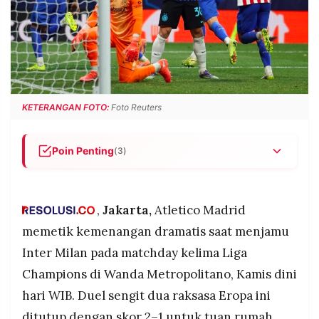
POLICY
WARGA
INFORMASI
KIRIM
IKLAN
TULISAN
PENGADUAN
TERM
OF
SERVICE
KETERANGAN FOTO:
Foto Reuters
Poin Penting
(3)
IKUTI
KAMI
Atletico Madrid menang dramatis 2–1 atas Inter
lewat gol menit ke-93 Jose Maria Gimenez.
,
Jakarta,
Atletico Madrid
Gol Atletico dicetak Alvarez dan Gimenez,
sementara Inter membalas lewat Zielinski.
memetik kemenangan dramatis saat menjamu
Atletico kini mengoleksi 9 poin, Inter tetap
Inter Milan pada matchday kelima Liga
dengan 12 poin.
Champions di Wanda Metropolitano, Kamis dini
hari WIB. Duel sengit dua raksasa Eropa ini
©
PT.
ditutup dengan skor 2–1 untuk tuan rumah,
RESOLUSI