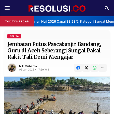
REDAKSI
TENTANG
an Layanan Haji 2026 Capai 83,28%, Kategori Sangat Memuaskan.
TODAY'S RECAP
•
RESOLUSI
IKLAN
TV
BERITA
Jembatan Putus Pascabanjir Bandang,
Guru di Aceh Seberangi Sungai Pakai
RUBRIKASI
Rakit Tali Demi Mengajar
EDITORIAL
AKSARA
N.F Mubarok
FINANSIA
PERSONA
06 Jan 2026 • 17:59 WIB
DAERAH
NASIONAL
MANCA
SPORT
INFORMASI
PRIVACY
BERITA