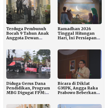
Terduga Pembunuh
Ramadhan 2026
Bocah 9 Tahun Anak
Tinggal Hitungan
Anggota Dewan
Hari, Ini Persiapan
Pakar PKS Cilegon
Penting Sebelum
Ditangkap Tanpa
Berpuasa
Perlawanan
Diduga Gerus Dana
Bicara di Diklat
Pendidikan, Program
GMPK, Angga Raka
MBG Digugat FPM:
Prabowo Beberkan
Hentikan dan Audit
Sisi Gelap Algoritma
Total!
Medsos