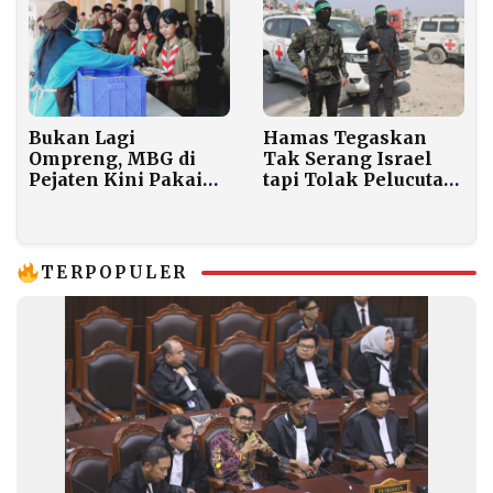
Bukan Lagi
Hamas Tegaskan
Ompreng, MBG di
Tak Serang Israel
Pejaten Kini Pakai
tapi Tolak Pelucutan
Prasmanan: Siswa
Senjata
Belajar Antre, Food
Waste Ditekan
TERPOPULER