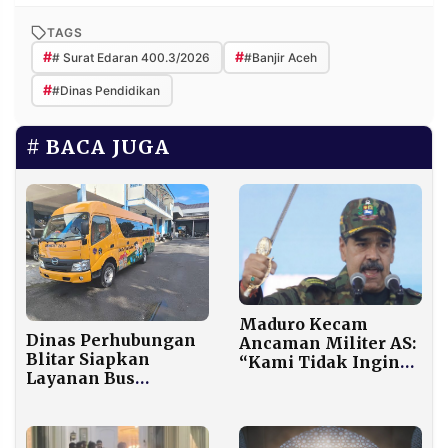
TAGS
#
#
# Surat Edaran 400.3/2026
#Banjir Aceh
#
#Dinas Pendidikan
BACA JUGA
Maduro Kecam
Dinas Perhubungan
Ancaman Militer AS:
Blitar Siapkan
“Kami Tidak Ingin
Layanan Bus
Perdamaian sebagai
Sekolah Bang Anjar
Budak!”
untuk Wilayah
Selatan