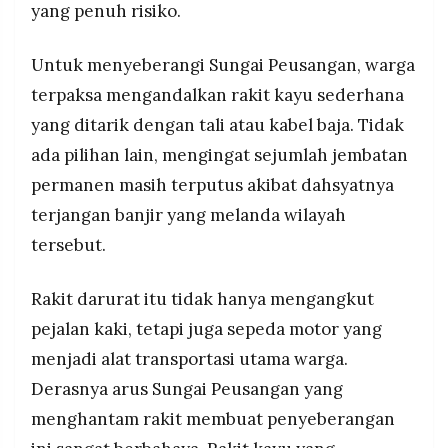
yang penuh risiko.
MEDIA
pembangunan jembatan permanen mulai 2026,
PRAMUDITA
sementara TNI AD menargetkan 50 jembatan
darurat Bailey di Aceh dan wilayah terdampak
Untuk menyeberangi Sungai Peusangan, warga
untuk mengganti penyeberangan berisiko.
terpaksa mengandalkan rakit kayu sederhana
©
Resolusi.co
yang ditarik dengan tali atau kabel baja. Tidak
-
2026
ada pilihan lain, mengingat sejumlah jembatan
permanen masih terputus akibat dahsyatnya
PT.
RESOLUSI
terjangan banjir yang melanda wilayah
MEDIA
PRAMUDITA
tersebut.
Rakit darurat itu tidak hanya mengangkut
pejalan kaki, tetapi juga sepeda motor yang
menjadi alat transportasi utama warga.
Derasnya arus Sungai Peusangan yang
menghantam rakit membuat penyeberangan