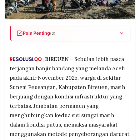
POLICY
WARGA
INFORMASI
KIRIM
IKLAN
TULISAN
Poin Penting
PENGADUAN
TERM
(3)
OF
SERVICE
Rakit tali darurat gantikan jembatan: Warga dan
guru di Bireuen, Aceh, terpaksa menyeberangi
Sungai Peusangan dengan rakit kayu yang
,
BIREUEN
– Sebulan lebih pasca
ditarik tali sejak jembatan permanen putus akibat
terjangan banjir bandang yang melanda Aceh
IKUTI
banjir bandang November 2025, termasuk pada
KAMI
pada akhir November 2025, warga di sekitar
hari pertama sekolah 5 Januari 2026.
Sungai Peusangan, Kabupaten Bireuen, masih
Sekolah beroperasi dengan kondisi darurat: Dari
2.774 sekolah di Aceh, 90 persen sudah
berjuang dengan kondisi infrastruktur yang
beroperasi namun 18 masih menggunakan tenda
terbatas. Jembatan permanen yang
darurat dan 288 dalam proses pembersihan,
menghubungkan kedua sisi sungai masih
dengan pembelajaran difokuskan pada trauma
healing dua minggu pertama.
dalam kondisi putus, memaksa masyarakat
©
Pembangunan jembatan darurat dimulai:
menggunakan metode penyeberangan darurat
PT.
Pemerintah melalui BPJN Aceh memproyeksikan
RESOLUSI