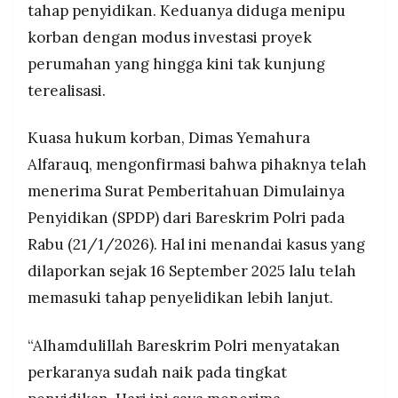
tahap penyidikan. Keduanya diduga menipu
MEDIA
kini masih berupa sawah tanpa ada
PRAMUDITA
korban dengan modus investasi proyek
pembangunan sama sekali
perumahan yang hingga kini tak kunjung
Kuasa hukum korban berharap segera ada
penetapan tersangka dan mengimbau korban
terealisasi.
©
lain berani melapor tanpa takut pada status
Resolusi.co
-
pelaku sebagai pejabat publik
2026
Kuasa hukum korban, Dimas Yemahura
Alfarauq, mengonfirmasi bahwa pihaknya telah
PT.
RESOLUSI
menerima Surat Pemberitahuan Dimulainya
MEDIA
PRAMUDITA
Penyidikan (SPDP) dari Bareskrim Polri pada
Rabu (21/1/2026). Hal ini menandai kasus yang
dilaporkan sejak 16 September 2025 lalu telah
memasuki tahap penyelidikan lebih lanjut.
“Alhamdulillah Bareskrim Polri menyatakan
perkaranya sudah naik pada tingkat