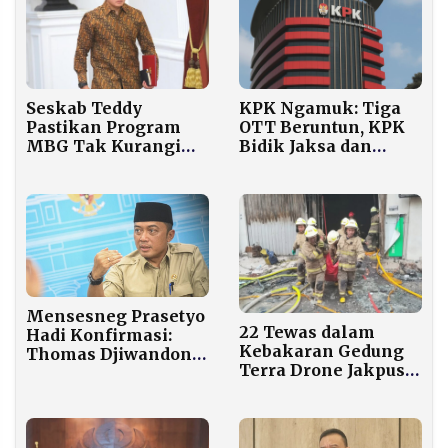
Seskab Teddy
KPK Ngamuk: Tiga
Pastikan Program
OTT Beruntun, KPK
MBG Tak Kurangi
Bidik Jaksa dan
Anggaran
Kepala Daerah
Pendidikan Sepeser
Pun
Mensesneg Prasetyo
22 Tewas dalam
Hadi Konfirmasi:
Kebakaran Gedung
Thomas Djiwandono
Terra Drone Jakpus,
Keluar dari Gerindra
Korban Terbanyak
Demi BI
Ditemukan di Lantai
3 dan 4