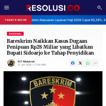
REDAKSI
TENTANG
BPS: Indeks Kepuasan Layanan Haji 2026 Capai 83,28%, Ka
TODAY'S RECAP
RESOLUSI
IKLAN
TV
NASIONAL
Bareskrim Naikkan Kasus Dugaan
Penipuan Rp28 Miliar yang Libatkan
RUBRIKASI
Bupati Sidoarjo ke Tahap Penyidikan
EDITORIAL
AKSARA
N.F Mubarok
FINANSIA
PERSONA
21 Jan 2026 • 17:40 WIB
DAERAH
NASIONAL
MANCA
SPORT
INFORMASI
PRIVACY
BERITA