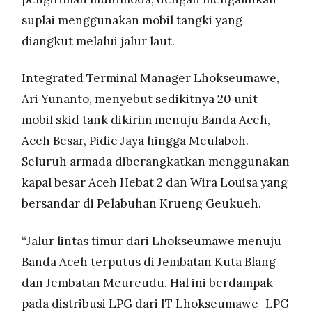
MEDIA
PRAMUDITA
suplai menggunakan mobil tangki yang
diangkut melalui jalur laut.
©
Integrated Terminal Manager Lhokseumawe,
Resolusi.co
-
Ari Yunanto, menyebut sedikitnya 20 unit
2026
mobil skid tank dikirim menuju Banda Aceh,
PT.
Aceh Besar, Pidie Jaya hingga Meulaboh.
RESOLUSI
MEDIA
PRAMUDITA
Seluruh armada diberangkatkan menggunakan
kapal besar Aceh Hebat 2 dan Wira Louisa yang
bersandar di Pelabuhan Krueng Geukueh.
“Jalur lintas timur dari Lhokseumawe menuju
Banda Aceh terputus di Jembatan Kuta Blang
dan Jembatan Meureudu. Hal ini berdampak
pada distribusi LPG dari IT Lhokseumawe–LPG