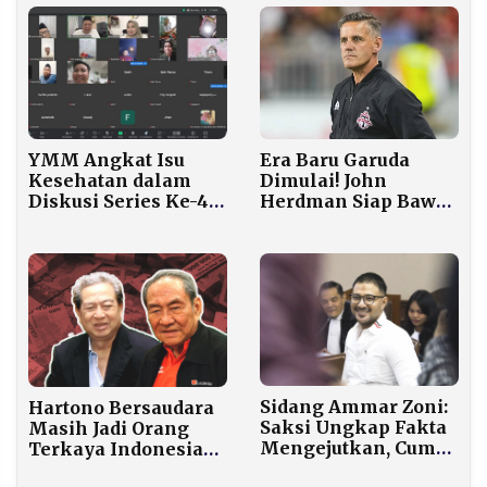
Era Baru Garuda
YMM Angkat Isu
Dimulai! John
Kesehatan dalam
Herdman Siap Bawa
Diskusi Series Ke-4,
Indonesia ke
Fokus Pola Hidup
Panggung Dunia
Sehat dan
Seperti Kanada
Pencegahan TBC
Sidang Ammar Zoni:
Hartono Bersaudara
Saksi Ungkap Fakta
Masih Jadi Orang
Mengejutkan, Cuma
Terkaya Indonesia
Ponsel yang
2025, Kekayaan