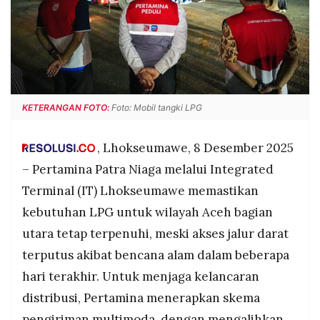
POLICY
WARGA
INFORMASI
KIRIM
IKLAN
TULISAN
PENGADUAN
TERM
OF
SERVICE
KETERANGAN FOTO:
Foto: Mobil tangki LPG
, Lhokseumawe, 8 Desember 2025
IKUTI
– Pertamina Patra Niaga melalui Integrated
KAMI
Terminal (IT) Lhokseumawe memastikan
kebutuhan LPG untuk wilayah Aceh bagian
utara tetap terpenuhi, meski akses jalur darat
terputus akibat bencana alam dalam beberapa
hari terakhir. Untuk menjaga kelancaran
distribusi, Pertamina menerapkan skema
©
PT.
pengiriman multimoda, dengan mengalihkan
RESOLUSI