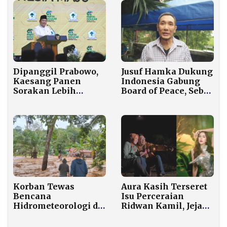
Jusuf Hamka Dukung
Dipanggil Prabowo,
Indonesia Gabung
Kaesang Panen
Board of Peace, Sebut
Sorakan Lebih
Prabowo Ahli
Meriah dari Gibran
Strategi
Korban Tewas
Aura Kasih Terseret
Bencana
Isu Perceraian
Hidrometeorologi di
Ridwan Kamil, Jejak
Sumut Tembus 47
Digital Jadi Sorotan
Jiwa, 9 Masih Hilang
Publik