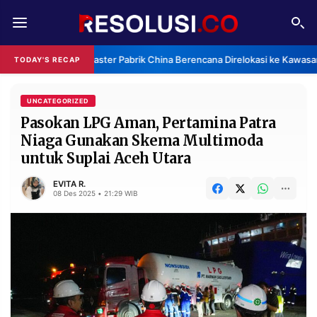
REDAKSI
TENTANG
Klaster Pabrik China Berencana Direlokasi ke Kawasan
TODAY'S RECAP
RESOLUSI
IKLAN
TV
UNCATEGORIZED
Pasokan LPG Aman, Pertamina Patra
Niaga Gunakan Skema Multimoda
RUBRIKASI
untuk Suplai Aceh Utara
EDITORIAL
AKSARA
EVITA R.
FINANSIA
PERSONA
08 Des 2025 • 21:29 WIB
DAERAH
NASIONAL
MANCA
SPORT
INFORMASI
PRIVACY
BERITA