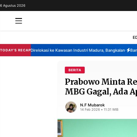
6 Agustus 2026
REDAKSI
TENTANG
RESOLUSI
IKLAN
E
TV
a Berencana Direlokasi ke Kawasan Industri Madura, Bangkalan
Bansos P
TODAY'S RECAP
•
RUBRIKASI
EDITORIAL
AKSARA
BERITA
Prabowo Minta R
FINANSIA
PERSONA
MBG Gagal, Ada A
DAERAH
NASIONAL
MANCA
SPORT
N.F Mubarok
14 Feb 2026 • 11:31 WIB
INFORMASI
PRIVACY
BERITA