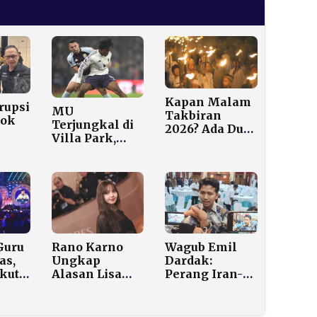
Kapan Malam
rupsi
MU
Takbiran
ok
Terjungkal di
2026? Ada Dua
Villa Park,
Kemungkinan
Aston Villa
Tanggal, Ini
Tak
Menang 2–1
Penjelasannya
Guru
Rano Karno
Wagub Emil
as,
Ungkap
Dardak:
kut
Alasan Lisa
Perang Iran-
nak
BlackPink
AS Picu
Syuting di Kota
Kenaikan
Tua, Ada
Harga BBM