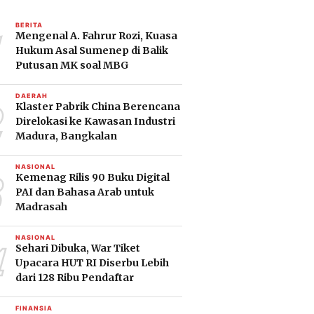
1
BERITA
Mengenal A. Fahrur Rozi, Kuasa
Hukum Asal Sumenep di Balik
Putusan MK soal MBG
2
DAERAH
Klaster Pabrik China Berencana
Direlokasi ke Kawasan Industri
Madura, Bangkalan
3
NASIONAL
Kemenag Rilis 90 Buku Digital
PAI dan Bahasa Arab untuk
Madrasah
4
NASIONAL
Sehari Dibuka, War Tiket
Upacara HUT RI Diserbu Lebih
dari 128 Ribu Pendaftar
FINANSIA