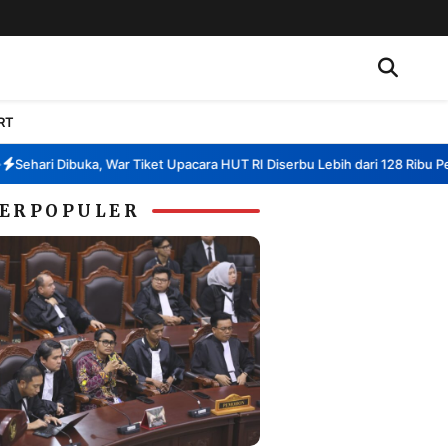
RT
hari Dibuka, War Tiket Upacara HUT RI Diserbu Lebih dari 128 Ribu Pendaf
ERPOPULER