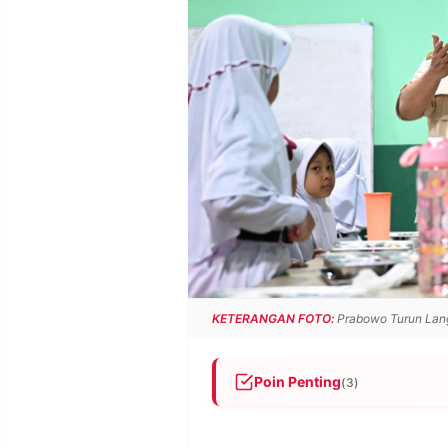
POLICY
WARGA
INFORMASI
KIRIM
IKLAN
TULISAN
PENGADUAN
TERM
OF
SERVICE
IKUTI
KAMI
KETERANGAN FOTO:
Prabowo Turun Langs
Poin Penting
(3)
Prabowo perintahkan Qodari 
©
PT.
ramalkan MBG gagal, akan dit
RESOLUSI