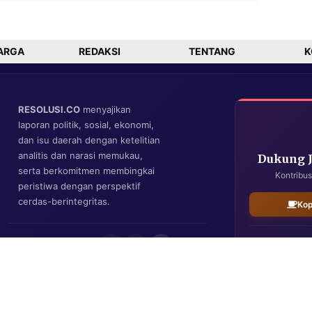
Program Besar
dan Plastik di
Jakarta
Jatim
ARGA
REDAKSI
TENTANG
K
RESOLUSI.CO
menyajikan
laporan politik, sosial, ekonomi,
dan isu daerah dengan ketelitian
analitis dan narasi memukau,
Dukung 
serta berkomitmen membingkai
Kontribus
peristiwa dengan perspektif
cerdas-berintegritas.
Kop
IKUTI KAMI