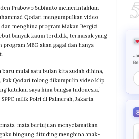
3/2) sudah ada 60 juta penerima manfaat MBG,
iden Prabowo Subianto memerintahkan
 penduduk Afrika Selatan setiap hari
Muhammad Qodari mengumpulkan video
uan selamatkan anak Indonesia, bingung dituding
k dan menghina program Makan Bergizi
eri makan gratis
ebut banyak kaum terdidik, termasuk yang
an program MBG akan gagal dan hanya
.
Ja
Be
 baru mulai satu bulan kita sudah dihina,
, Pak Qodari tolong dikumpulin video klip
ang katakan saya hina bangsa Indonesia,”
SPPG milik Polri di Palmerah, Jakarta
emata-mata bertujuan menyelamatkan
ngaku bingung dituding menghina anak-