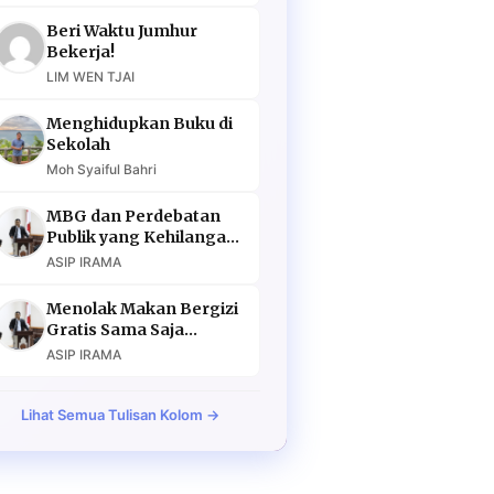
Beri Waktu Jumhur
Bekerja!
LIM WEN TJAI
Menghidupkan Buku di
Sekolah
Moh Syaiful Bahri
MBG dan Perdebatan
Publik yang Kehilangan
Argumen
ASIP IRAMA
Menolak Makan Bergizi
Gratis Sama Saja
Menolak Masa Depan
ASIP IRAMA
Lihat Semua Tulisan Kolom →