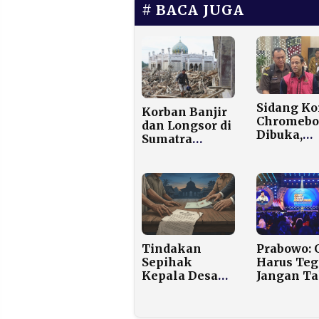
BACA JUGA
Sidang Ko
Korban Banjir
Chromebo
dan Longsor di
Dibuka,
Sumatra
Nadiem
Tembus 940
Makarim 
Jiwa,
Hadir
Pemerintah
Belum
Tetapkan
Status Bencana
Nasional
Tindakan
Prabowo: 
Sepihak
Harus Teg
Kepala Desa
Jangan Ta
Ngawonggo
Hadapi A
Dinilai
Pejabat
Merugikan