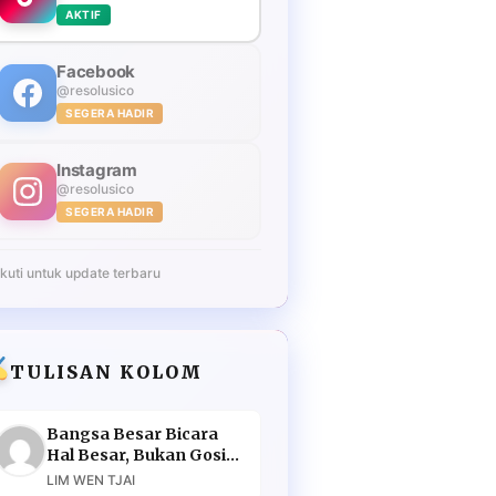
AKTIF
Facebook
@resolusico
SEGERA HADIR
Instagram
@resolusico
SEGERA HADIR
Ikuti untuk update terbaru
TULISAN KOLOM
Bangsa Besar Bicara
Hal Besar, Bukan Gosip
Murahan
LIM WEN TJAI