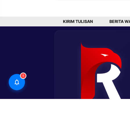
Wakaf Masjid,
Warga Desak
Penegakan
Hukum
KIRIM TULISAN
BERITA W
!