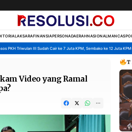
DITORIAL
AKSARA
FINANSIA
PERSONA
DAERAH
NASIONAL
MANCA
SPO
KH Triwulan III Sudah Cair ke 7 Juta KPM, Sembako ke 12 Juta KPM
Se
•
T
ekam Video yang Ramal
pa?