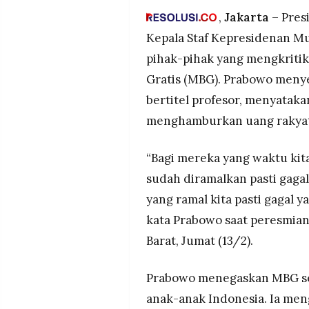
MEDIA
Presiden sebut per Jumat (1
,
Jakarta
– Pres
PRAMUDITA
setara memberi makan seluruh
Kepala Staf Kepresidenan 
Prabowo tegaskan MBG bertuj
pihak-pihak yang mengkriti
menghina anak-anak karena b
©
Gratis (MBG). Prabowo meny
Resolusi.co
-
bertitel profesor, menyatak
2026
menghamburkan uang rakyat
PT.
RESOLUSI
MEDIA
PRAMUDITA
“Bagi mereka yang waktu kita
sudah diramalkan pasti gagal
yang ramal kita pasti gagal y
kata Prabowo saat peresmian 
Barat, Jumat (13/2).
Prabowo menegaskan MBG s
anak-anak Indonesia. Ia me