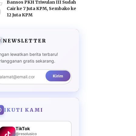
5
Bansos PKH Triwulan III Sudah
Cair ke 7 Juta KPM, Sembako ke
12 Juta KPM
NEWSLETTER
ngan lewatkan berita terbaru!
rlangganan gratis sekarang.
Kirim
IKUTI KAMI
TikTok
@resolusico