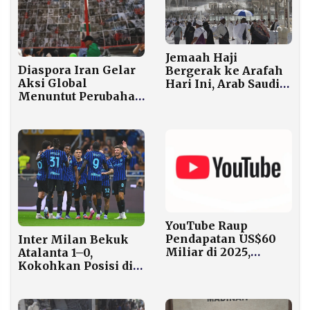
Jemaah Haji
Diaspora Iran Gelar
Bergerak ke Arafah
Aksi Global
Hari Ini, Arab Saudi
Menuntut Perubahan
Ingatkan Suhu Bisa
Rezim di Tengah
Sampai 47 Derajat
Ketegangan AS-Iran
YouTube Raup
Pendapatan US$60
Inter Milan Bekuk
Miliar di 2025,
Atalanta 1–0,
Kalahkan Netflix
Kokohkan Posisi di
Puncak Klasemen
Serie A