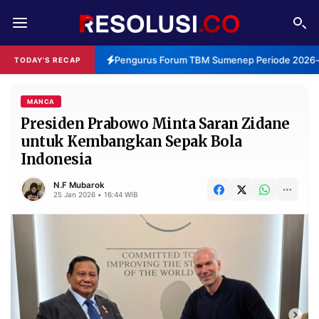
REDAKSI
TENTANG
Pengurus Forum TBM Sumenep Periode 2026-20
TODAY'S RECAP
RESOLUSI
IKLAN
TV
MANCA
Presiden Prabowo Minta Saran Zidane
untuk Kembangkan Sepak Bola
RUBRIKASI
Indonesia
EDITORIAL
AKSARA
N.F Mubarok
FINANSIA
PERSONA
25 Jan 2026 • 16:44 WIB
DAERAH
NASIONAL
MANCA
SPORT
INFORMASI
PRIVACY
BERITA