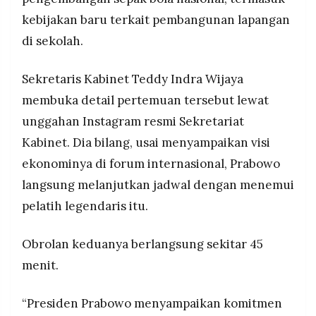
usia dini, kualitas kompetisi, hingga pelatihan
MEDIA
PRAMUDITA
kebijakan baru terkait pembangunan lapangan
pelatih.
di sekolah.
©
Sekretaris Kabinet Teddy Indra Wijaya
Resolusi.co
-
membuka detail pertemuan tersebut lewat
2026
unggahan Instagram resmi Sekretariat
PT.
Kabinet. Dia bilang, usai menyampaikan visi
RESOLUSI
MEDIA
PRAMUDITA
ekonominya di forum internasional, Prabowo
langsung melanjutkan jadwal dengan menemui
pelatih legendaris itu.
Obrolan keduanya berlangsung sekitar 45
menit.
“Presiden Prabowo menyampaikan komitmen