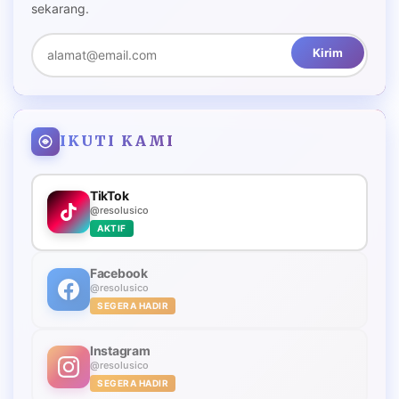
sekarang.
Kirim
IKUTI KAMI
TikTok
@resolusico
AKTIF
Facebook
@resolusico
SEGERA HADIR
Instagram
@resolusico
SEGERA HADIR