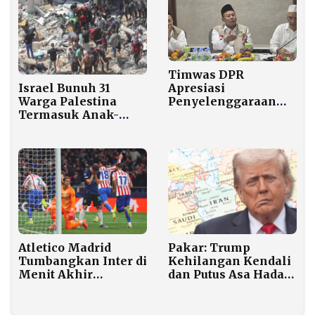
Timwas DPR
Israel Bunuh 31
Apresiasi
Warga Palestina
Penyelenggaraan
Termasuk Anak-
Haji 2026, Jemaah
anak Sehari Sebelum
Reguler Kini Bisa
Rafah Dibuka
Menginap di Hotel
Bintang Lima
Madinah
Pakar: Trump
Atletico Madrid
Kehilangan Kendali
Tumbangkan Inter di
dan Putus Asa Hadapi
Menit Akhir
Iran
Gimenez Jadi
Penyelamat Los
Colchoneros