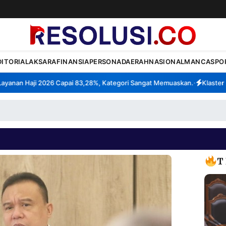
DITORIAL
AKSARA
FINANSIA
PERSONA
DAERAH
NASIONAL
MANCA
SPO
nan Haji 2026 Capai 83,28%, Kategori Sangat Memuaskan.
Klaster Pab
•
T