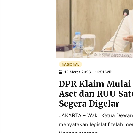
POLICY
WARGA
INFORMASI
KIRIM
IKLAN
TULISAN
PENGADUAN
TERM
OF
SERVICE
NASIONAL
IKUTI
KAMI
12 Maret 2026 - 16:51 WIB
DPR Klaim Mulai
Aset dan RUU Satu
Segera Digelar
JAKARTA – Wakil Ketua Dewan
menyatakan legislatif telah 
©
PT.
RESOLUSI