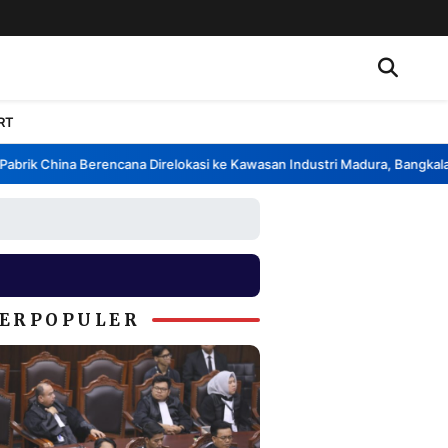
RT
rik China Berencana Direlokasi ke Kawasan Industri Madura, Bangkalan
•
ERPOPULER