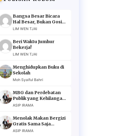
Bangsa Besar Bicara
Hal Besar, Bukan Gosip
Murahan
LIM WEN TJAI
Beri Waktu Jumhur
Bekerja!
LIM WEN TJAI
Menghidupkan Buku di
Sekolah
Moh Syaiful Bahri
MBG dan Perdebatan
Publik yang Kehilangan
Argumen
ASIP IRAMA
Menolak Makan Bergizi
Gratis Sama Saja
Menolak Masa Depan
ASIP IRAMA