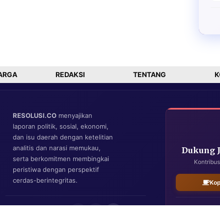
ARGA
REDAKSI
TENTANG
K
RESOLUSI.CO
menyajikan
laporan politik, sosial, ekonomi,
dan isu daerah dengan ketelitian
analitis dan narasi memukau,
Dukung 
serta berkomitmen membingkai
Kontribus
peristiwa dengan perspektif
cerdas-berintegritas.
Kop
IKUTI KAMI