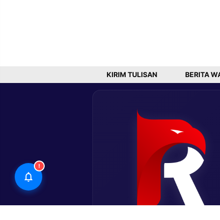
KIRIM TULISAN
BERITA W
!