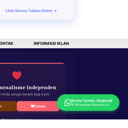
Lihat Semua Tulisan Kolom →
ONTAK
INFORMASI IKLAN
Jurnalisme Independen
i Anda sangat berarti bagi kami
Berita Terkini, Eksklusif
di WhatsApp Resolusi.co
i
Donasi
Aman & Terpercaya