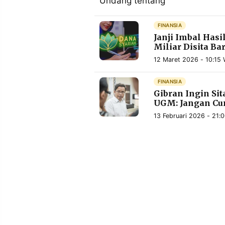
Undang tentang
MEDIA
PRAMUDITA
FINANSIA
Janji Imbal Hasi
Miliar Disita Ba
©
Resolusi.co
12 Maret 2026 - 10:15 
-
2026
FINANSIA
Gibran Ingin Sit
PT.
RESOLUSI
UGM: Jangan Cum
MEDIA
PRAMUDITA
13 Februari 2026 - 21: