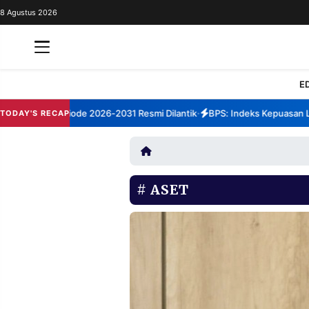
8 Agustus 2026
REDAKSI
TENTANG
RESOLUSI
IKLAN
E
TV
menep Periode 2026-2031 Resmi Dilantik
BPS: Indeks Kepuasan Laya
TODAY'S RECAP
•
RUBRIKASI
EDITORIAL
AKSARA
FINANSIA
PERSONA
ASET
DAERAH
NASIONAL
MANCA
SPORT
INFORMASI
PRIVACY
BERITA