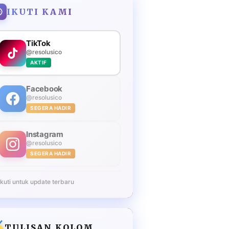
IKUTI KAMI
TikTok
@resolusico
AKTIF
Facebook
@resolusico
SEGERA HADIR
Instagram
@resolusico
SEGERA HADIR
Ikuti untuk update terbaru
TULISAN KOLOM