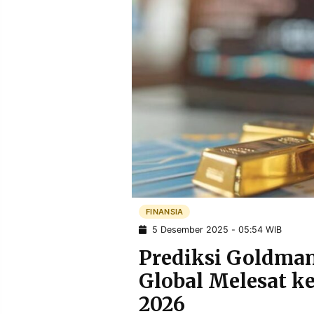
POLICY
WARGA
INFORMASI
KIRIM
IKLAN
TULISAN
PENGADUAN
TERM
OF
SERVICE
IKUTI
KAMI
FINANSIA
5 Desember 2025 - 05:54 WIB
Prediksi Goldman
Global Melesat k
©
2026
PT.
RESOLUSI