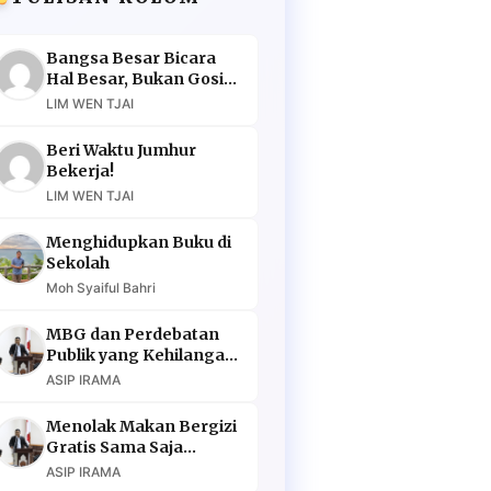
Bangsa Besar Bicara
Hal Besar, Bukan Gosip
Murahan
LIM WEN TJAI
Beri Waktu Jumhur
Bekerja!
LIM WEN TJAI
Menghidupkan Buku di
Sekolah
Moh Syaiful Bahri
MBG dan Perdebatan
Publik yang Kehilangan
Argumen
ASIP IRAMA
Menolak Makan Bergizi
Gratis Sama Saja
Menolak Masa Depan
ASIP IRAMA