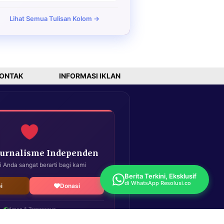
Lihat Semua Tulisan Kolom →
ONTAK
INFORMASI IKLAN
Jurnalisme Independen
i Anda sangat berarti bagi kami
Berita Terkini, Eksklusif
di WhatsApp Resolusi.co
i
Donasi
Aman & Terpercaya