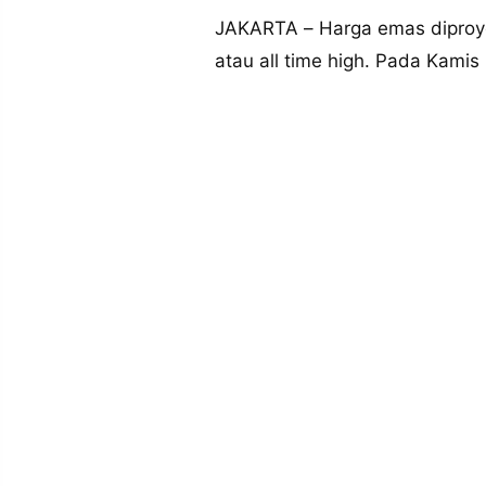
MEDIA
PRAMUDITA
JAKARTA – Harga emas diproyek
atau all time high. Pada Kamis
©
Resolusi.co
-
2026
PT.
RESOLUSI
MEDIA
PRAMUDITA