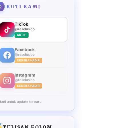
IKUTI KAMI
TikTok
@resolusico
AKTIF
Facebook
@resolusico
SEGERA HADIR
Instagram
@resolusico
SEGERA HADIR
Ikuti untuk update terbaru
TULISAN KOLOM