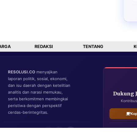
ARGA
REDAKSI
TENTANG
K
RESOLUSI.CO
menyajikan
laporan politik, sosial, ekonomi,
dan isu daerah dengan ketelitian
analitis dan narasi memukau,
Dukung 
serta berkomitmen membingkai
Kontribus
peristiwa dengan perspektif
cerdas-berintegritas.
Kop
IKUTI KAMI