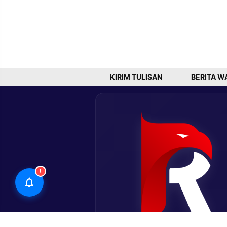
KIRIM TULISAN
BERITA W
!