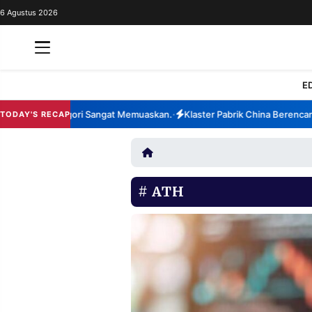
6 Agustus 2026
REDAKSI
TENTANG
RESOLUSI
IKLAN
E
TV
3,28%, Kategori Sangat Memuaskan.
Klaster Pabrik China Berencana D
TODAY'S RECAP
•
RUBRIKASI
EDITORIAL
AKSARA
FINANSIA
PERSONA
ATH
DAERAH
NASIONAL
MANCA
SPORT
INFORMASI
PRIVACY
BERITA