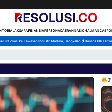
DITORIAL
AKSARA
FINANSIA
PERSONA
DAERAH
NASIONAL
MANCA
SPO
irelokasi ke Kawasan Industri Madura, Bangkalan
Bansos PKH Triwulan 
•
T