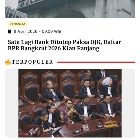
POLICY
WARGA
INFORMASI
KIRIM
IKLAN
TULISAN
FINANSIA
8 April 2026 - 09:00 WIB
PENGADUAN
TERM
OF
Satu Lagi Bank Ditutup Paksa OJK, Daftar
SERVICE
BPR Bangkrut 2026 Kian Panjang
TERPOPULER
IKUTI
KAMI
©
PT.
RESOLUSI