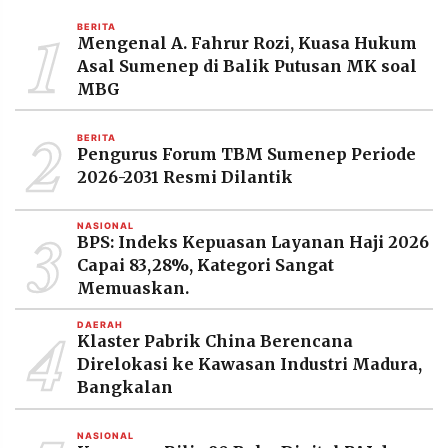
MEDIA
1
PRAMUDITA
BERITA
Mengenal A. Fahrur Rozi, Kuasa Hukum
Asal Sumenep di Balik Putusan MK soal
MBG
©
Resolusi.co
2
-
BERITA
2026
Pengurus Forum TBM Sumenep Periode
2026-2031 Resmi Dilantik
PT.
RESOLUSI
MEDIA
3
PRAMUDITA
NASIONAL
BPS: Indeks Kepuasan Layanan Haji 2026
Capai 83,28%, Kategori Sangat
Memuaskan.
4
DAERAH
Klaster Pabrik China Berencana
Direlokasi ke Kawasan Industri Madura,
Bangkalan
NASIONAL