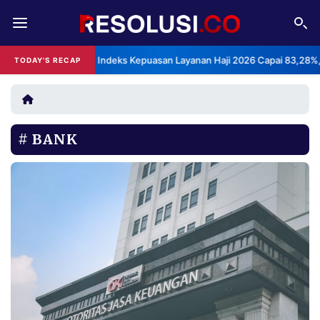
REDAKSI
TENTANG
BPS: Indeks Kepuasan Layanan Haji 2026 Capai 83,28%, Kateg
TODAY'S RECAP
•
RESOLUSI
IKLAN
TV
BANK
RUBRIKASI
EDITORIAL
AKSARA
FINANSIA
PERSONA
DAERAH
NASIONAL
MANCA
SPORT
INFORMASI
PRIVACY
BERITA