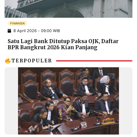
POLICY
WARGA
INFORMASI
KIRIM
IKLAN
TULISAN
FINANSIA
8 April 2026 - 09:00 WIB
PENGADUAN
TERM
OF
Satu Lagi Bank Ditutup Paksa OJK, Daftar
SERVICE
BPR Bangkrut 2026 Kian Panjang
TERPOPULER
IKUTI
KAMI
©
PT.
RESOLUSI