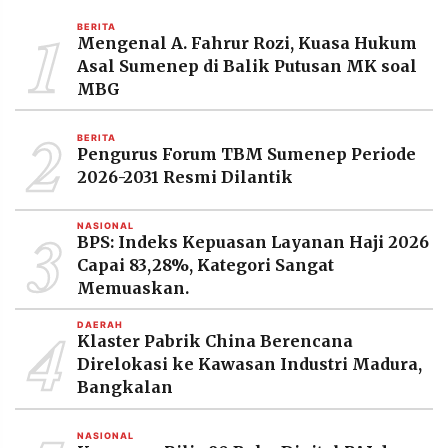
MEDIA
1
PRAMUDITA
BERITA
Mengenal A. Fahrur Rozi, Kuasa Hukum
Asal Sumenep di Balik Putusan MK soal
MBG
©
Resolusi.co
2
-
BERITA
2026
Pengurus Forum TBM Sumenep Periode
2026-2031 Resmi Dilantik
PT.
RESOLUSI
MEDIA
3
PRAMUDITA
NASIONAL
BPS: Indeks Kepuasan Layanan Haji 2026
Capai 83,28%, Kategori Sangat
Memuaskan.
4
DAERAH
Klaster Pabrik China Berencana
Direlokasi ke Kawasan Industri Madura,
Bangkalan
NASIONAL