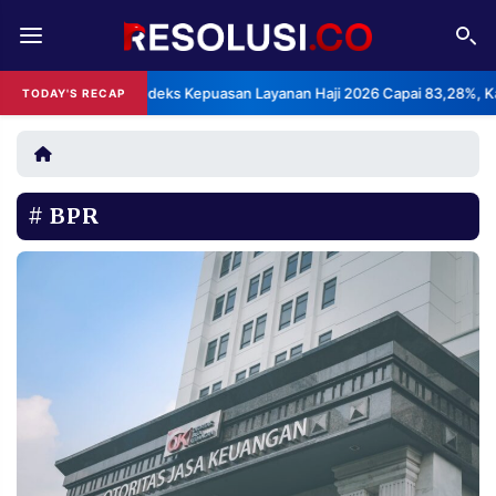
REDAKSI
TENTANG
BPS: Indeks Kepuasan Layanan Haji 2026 Capai 83,28%, Katego
TODAY'S RECAP
•
RESOLUSI
IKLAN
TV
BPR
RUBRIKASI
EDITORIAL
AKSARA
FINANSIA
PERSONA
DAERAH
NASIONAL
MANCA
SPORT
INFORMASI
PRIVACY
BERITA