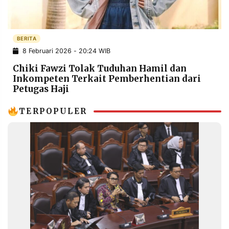
POLICY
WARGA
INFORMASI
KIRIM
IKLAN
TULISAN
BERITA
8 Februari 2026 - 20:24 WIB
PENGADUAN
TERM
OF
Chiki Fawzi Tolak Tuduhan Hamil dan
SERVICE
Inkompeten Terkait Pemberhentian dari
Petugas Haji
TERPOPULER
IKUTI
KAMI
©
PT.
RESOLUSI