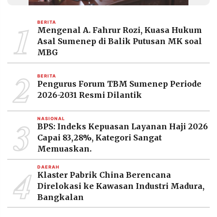
MEDIA
PRAMUDITA
1
BERITA
Mengenal A. Fahrur Rozi, Kuasa Hukum
Asal Sumenep di Balik Putusan MK soal
©
MBG
Resolusi.co
-
2
2026
BERITA
Pengurus Forum TBM Sumenep Periode
PT.
2026-2031 Resmi Dilantik
RESOLUSI
MEDIA
PRAMUDITA
3
NASIONAL
BPS: Indeks Kepuasan Layanan Haji 2026
Capai 83,28%, Kategori Sangat
Memuaskan.
4
DAERAH
Klaster Pabrik China Berencana
Direlokasi ke Kawasan Industri Madura,
Bangkalan