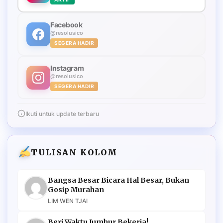
Facebook
@resolusico
SEGERA HADIR
Instagram
@resolusico
SEGERA HADIR
Ikuti untuk update terbaru
TULISAN KOLOM
Bangsa Besar Bicara Hal Besar, Bukan
Gosip Murahan
LIM WEN TJAI
Beri Waktu Jumhur Bekerja!