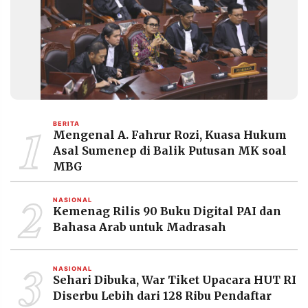
MEDIA
PRAMUDITA
©
Resolusi.co
-
2026
1
BERITA
PT.
Mengenal A. Fahrur Rozi, Kuasa Hukum
RESOLUSI
MEDIA
Asal Sumenep di Balik Putusan MK soal
PRAMUDITA
MBG
2
NASIONAL
Kemenag Rilis 90 Buku Digital PAI dan
Bahasa Arab untuk Madrasah
3
NASIONAL
Sehari Dibuka, War Tiket Upacara HUT RI
Diserbu Lebih dari 128 Ribu Pendaftar