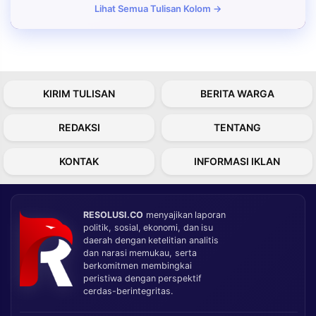
Lihat Semua Tulisan Kolom →
KIRIM TULISAN
BERITA WARGA
REDAKSI
TENTANG
KONTAK
INFORMASI IKLAN
RESOLUSI.CO
menyajikan laporan
politik, sosial, ekonomi, dan isu
daerah dengan ketelitian analitis
dan narasi memukau, serta
berkomitmen membingkai
peristiwa dengan perspektif
cerdas-berintegritas.