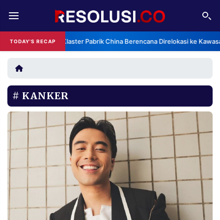
REDAKSI
TENTANG
Klaster Pabrik China Berencana Direlokasi ke Kawas
TODAY'S RECAP
RESOLUSI
IKLAN
TV
KANKER
RUBRIKASI
EDITORIAL
AKSARA
FINANSIA
PERSONA
DAERAH
NASIONAL
MANCA
SPORT
INFORMASI
PRIVACY
BERITA