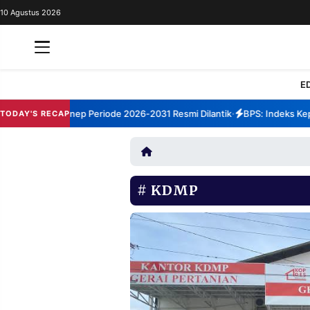
10 Agustus 2026
REDAKSI
TENTANG
RESOLUSI
IKLAN
E
TV
m TBM Sumenep Periode 2026-2031 Resmi Dilantik
BPS: Indeks Kepuas
TODAY'S RECAP
•
RUBRIKASI
EDITORIAL
AKSARA
FINANSIA
PERSONA
KDMP
DAERAH
NASIONAL
MANCA
SPORT
INFORMASI
PRIVACY
BERITA