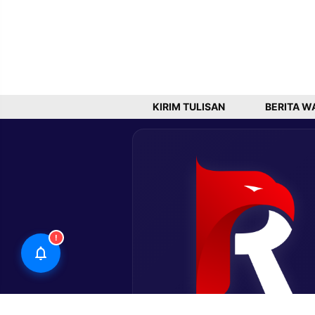
KIRIM TULISAN
BERITA W
!