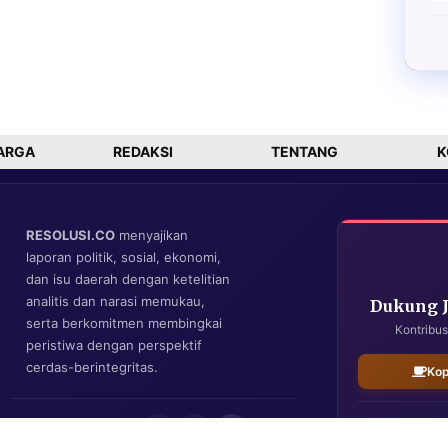
ARGA
REDAKSI
TENTANG
K
RESOLUSI.CO
menyajikan
laporan politik, sosial, ekonomi,
dan isu daerah dengan ketelitian
analitis dan narasi memukau,
Dukung 
serta berkomitmen membingkai
Kontribus
peristiwa dengan perspektif
cerdas-berintegritas.
Kop
IKUTI KAMI