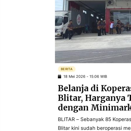
POLICY
WARGA
INFORMASI
KIRIM
IKLAN
TULISAN
PENGADUAN
TERM
OF
SERVICE
IKUTI
KAMI
BERITA
18 Mei 2026 - 15:06 WIB
Belanja di Koper
Blitar, Harganya 
dengan Minimark
BLITAR – Sebanyak 85 Koperas
©
PT.
Blitar kini sudah beroperasi me
RESOLUSI