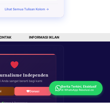
Lihat Semua Tulisan Kolom →
ONTAK
INFORMASI IKLAN
Jurnalisme Independen
i Anda sangat berarti bagi kami
Berita Terkini, Eksklusif
di WhatsApp Resolusi.co
i
Donasi
Aman & Terpercaya