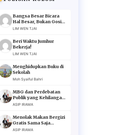
Bangsa Besar Bicara
Hal Besar, Bukan Gosip
Murahan
LIM WEN TJAI
Beri Waktu Jumhur
Bekerja!
LIM WEN TJAI
Menghidupkan Buku di
Sekolah
Moh Syaiful Bahri
MBG dan Perdebatan
Publik yang Kehilangan
Argumen
ASIP IRAMA
Menolak Makan Bergizi
Gratis Sama Saja
Menolak Masa Depan
ASIP IRAMA