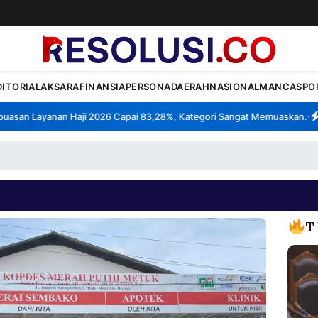
DITORIAL
AKSARA
FINANSIA
PERSONA
DAERAH
NASIONAL
MANCA
SPO
an Layanan Haji 2026 Capai 83,28%, Kategori Sangat Memuaskan.
Kla
•
T