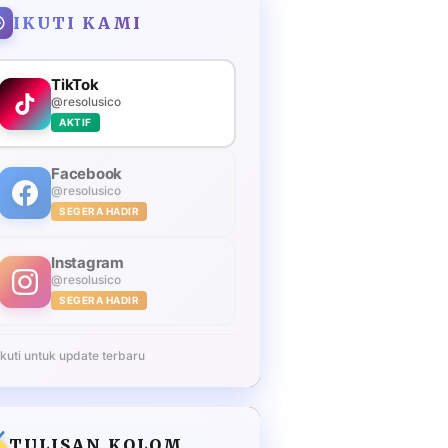
IKUTI KAMI
TikTok
@resolusico
AKTIF
Facebook
@resolusico
SEGERA HADIR
Instagram
@resolusico
SEGERA HADIR
Ikuti untuk update terbaru
TULISAN KOLOM