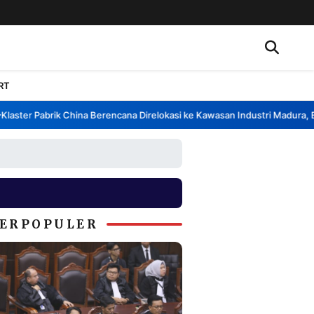
RT
ster Pabrik China Berencana Direlokasi ke Kawasan Industri Madura, Ban
ERPOPULER