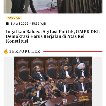
POLICY
WARGA
INFORMASI
KIRIM
IKLAN
TULISAN
NASIONAL
8 April 2026 - 15:35 WIB
PENGADUAN
TERM
OF
Ingatkan Bahaya Agitasi Politik, GMPK DKI:
SERVICE
Demokrasi Harus Berjalan di Atas Rel
Konstitusi
TERPOPULER
IKUTI
KAMI
©
PT.
RESOLUSI