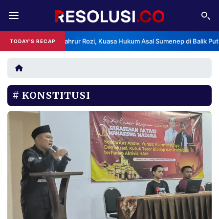
REDAKSI
TENTANG
engenal A. Fahrur Rozi, Kuasa Hukum Asal Sumenep di Balik Putusan M
TODAY'S RECAP
RESOLUSI
IKLAN
TV
KONSTITUSI
RUBRIKASI
EDITORIAL
AKSARA
FINANSIA
PERSONA
DAERAH
NASIONAL
MANCA
SPORT
INFORMASI
PRIVACY
BERITA