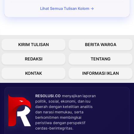
Lihat Semua Tulisan Kolom →
KIRIM TULISAN
BERITA WARGA
REDAKSI
TENTANG
KONTAK
INFORMASI IKLAN
RESOLUSI.CO
menyajikan laporan
politik, sosial, ekonomi, dan isu
daerah dengan ketelitian analitis
dan narasi memukau, serta
berkomitmen membingkai
peristiwa dengan perspektif
cerdas-berintegritas.