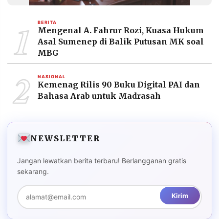
MEDIA
PRAMUDITA
1
BERITA
Mengenal A. Fahrur Rozi, Kuasa Hukum
Asal Sumenep di Balik Putusan MK soal
©
MBG
Resolusi.co
-
2
2026
NASIONAL
Kemenag Rilis 90 Buku Digital PAI dan
PT.
Bahasa Arab untuk Madrasah
RESOLUSI
MEDIA
PRAMUDITA
NEWSLETTER
Jangan lewatkan berita terbaru! Berlangganan gratis
sekarang.
Kirim