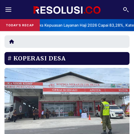
REDAKSI
TENTANG
BPS: Indeks Kepuasan Layanan Haji 2026 Capai 83,28%, Kategori S
TODAY'S RECAP
RESOLUSI
IKLAN
TV
KOPERASI DESA
RUBRIKASI
EDITORIAL
AKSARA
FINANSIA
PERSONA
DAERAH
NASIONAL
MANCA
SPORT
INFORMASI
PRIVACY
BERITA