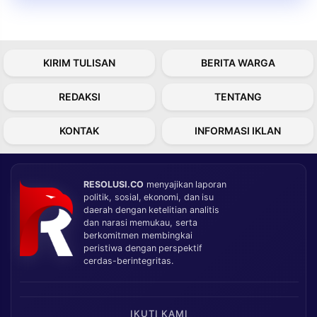
KIRIM TULISAN
BERITA WARGA
REDAKSI
TENTANG
KONTAK
INFORMASI IKLAN
RESOLUSI.CO
menyajikan laporan
politik, sosial, ekonomi, dan isu
daerah dengan ketelitian analitis
dan narasi memukau, serta
berkomitmen membingkai
peristiwa dengan perspektif
cerdas-berintegritas.
IKUTI KAMI